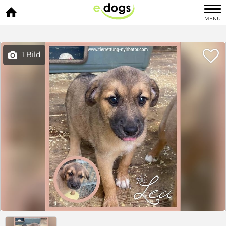

MENÜ

1 Bild
