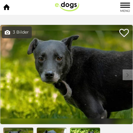

MENÜ

3 Bilder

c
d