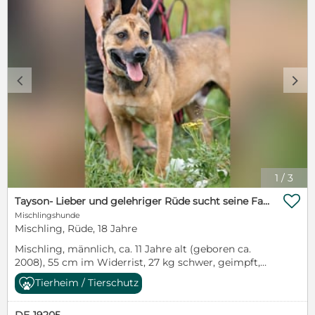
c
d
1
/
3

Tayson- Lieber und gelehriger Rüde sucht seine Familie
Mischlingshunde
Mischling, Rüde, 18 Jahre
Mischling, männlich, ca. 11 Jahre alt (geboren ca.
2008), 55 cm im Widerrist, 27 kg schwer, geimpft,
gechipt, kastriert, gesundEin wunderbarer, toller,
Tierheim / Tierschutz
entzückender, unvergleichbarer Rüde, der beste auf
der Welt – davon ist das Pflegefrauchen von Tayson
DE-19205