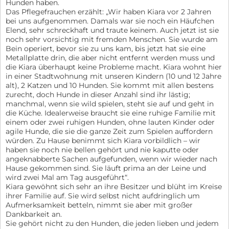
Hunden haben.
Das Pflegefrauchen erzählt: „Wir haben Kiara vor 2 Jahren
bei uns aufgenommen. Damals war sie noch ein Häufchen
Elend, sehr schreckhaft und traute keinem. Auch jetzt ist sie
noch sehr vorsichtig mit fremden Menschen. Sie wurde am
Bein operiert, bevor sie zu uns kam, bis jetzt hat sie eine
Metallplatte drin, die aber nicht entfernt werden muss und
die Kiara überhaupt keine Probleme macht. Kiara wohnt hier
in einer Stadtwohnung mit unseren Kindern (10 und 12 Jahre
alt), 2 Katzen und 10 Hunden. Sie kommt mit allen bestens
zurecht, doch Hunde in dieser Anzahl sind ihr lästig;
manchmal, wenn sie wild spielen, steht sie auf und geht in
die Küche. Idealerweise braucht sie eine ruhige Familie mit
einem oder zwei ruhigen Hunden, ohne lauten Kinder oder
agile Hunde, die sie die ganze Zeit zum Spielen auffordern
würden. Zu Hause benimmt sich Kiara vorbildlich – wir
haben sie noch nie bellen gehört und nie kaputte oder
angeknabberte Sachen aufgefunden, wenn wir wieder nach
Hause gekommen sind. Sie läuft prima an der Leine und
wird zwei Mal am Tag ausgeführt“.
Kiara gewöhnt sich sehr an ihre Besitzer und blüht im Kreise
ihrer Familie auf. Sie wird selbst nicht aufdringlich um
Aufmerksamkeit betteln, nimmt sie aber mit großer
Dankbarkeit an.
Sie gehört nicht zu den Hunden, die jeden lieben und jedem