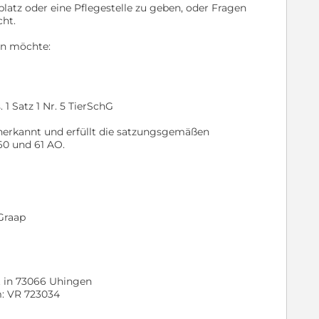
latz oder eine Pflegestelle zu geben, oder Fragen
cht.
en möchte:
 1 Satz 1 Nr. 5 TierSchG
anerkannt und erfüllt die satzungsgemäßen
60 und 61 AO.
 Graap
st in 73066 Uhingen
m: VR 723034