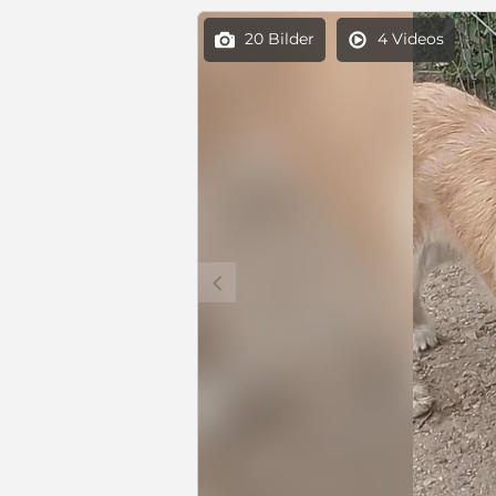
20 Bilder
4 Videos


c