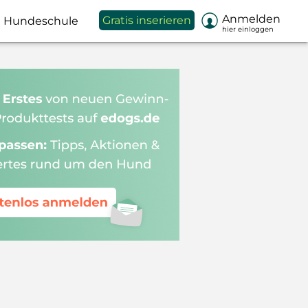

Anmelden
Gratis inserieren
Hundeschule
hier einloggen