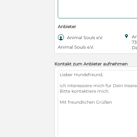
Anbieter

An

Animal Souls e.V.
73
Animal Souls e.V.
De
Kontakt zum Anbieter aufnehmen