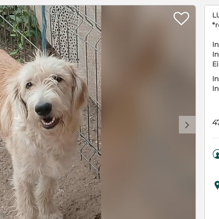

LU
*r
In
In
E
In
I
4
d