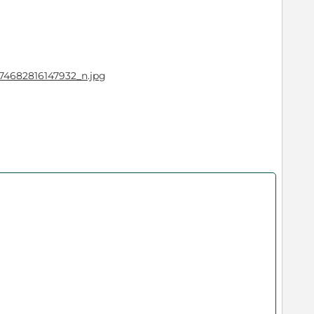
74682816147932_n.jpg