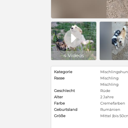

4 Videos
Kategorie
Mischlingshu
Rasse
Mischling
Mischling
Geschlecht
Rüde
Alter
2 Jahre
Farbe
Cremefarben
Geburtsland
Rumänien
Größe
Mittel (bis 50c