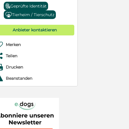
Geprüfte Identität
Tierheim / Tierschutz
Anbieter kontaktieren

Merken

Teilen

Drucken
r
Beanstanden