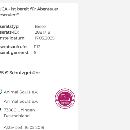
CA - ist bereit für Abenteuer
eserviert*
seratstyp:
Biete
serats-ID:
2881718
instelldatum:
17.05.2025
seratsaufrufe:
1112
nserat gemerkt:
6
75 € Schutzgebühr

Animal Souls e.V.
Animal Souls e.V.

73066 Uhingen
Deutschland
Aktiv seit: 16.05.2019