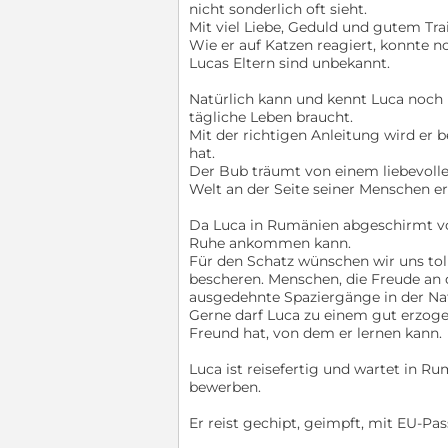
nicht sonderlich oft sieht.
Mit viel Liebe, Geduld und gutem Trai
Wie er auf Katzen reagiert, konnte n
Lucas Eltern sind unbekannt.
Natürlich kann und kennt Luca noch 
tägliche Leben braucht.
Mit der richtigen Anleitung wird er 
hat.
Der Bub träumt von einem liebevolle
Welt an der Seite seiner Menschen e
Da Luca in Rumänien abgeschirmt von 
Ruhe ankommen kann.
Für den Schatz wünschen wir uns to
bescheren. Menschen, die Freude an
ausgedehnte Spaziergänge in der N
Gerne darf Luca zu einem gut erzoge
Freund hat, von dem er lernen kann.
Luca ist reisefertig und wartet in Ru
bewerben.
Er reist gechipt, geimpft, mit EU-Pa