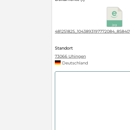
jpg
481251825_1043893197772084_85840
Standort
73066 Uhingen
Deutschland