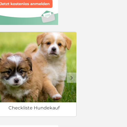
Welcher Hund 
d
Checkliste Hundekauf