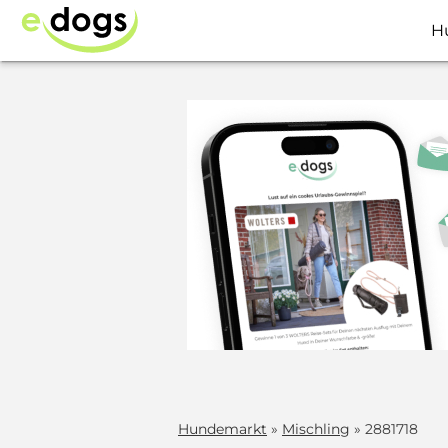
H
Hundemarkt
»
Mischling
» 2881718