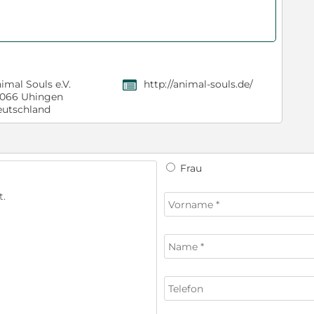
imal Souls e.V.
http://animal-souls.de/
,
066 Uhingen
utschland
Frau