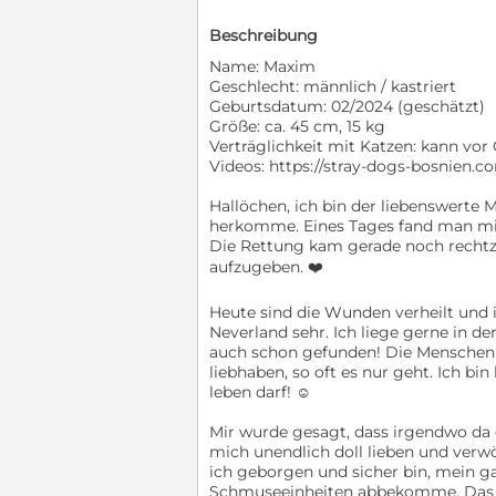
Beschreibung
Name: Maxim
Geschlecht: männlich / kastriert
Geburtsdatum: 02/2024 (geschätzt)
Größe: ca. 45 cm, 15 kg
Verträglichkeit mit Katzen: kann vor 
Videos: https://stray-dogs-bosnien
Hallöchen, ich bin der liebenswerte 
herkomme. Eines Tages fand man mi
Die Rettung kam gerade noch rechtzei
aufzugeben. ❤️‍
Heute sind die Wunden verheilt und 
Neverland sehr. Ich liege gerne in d
auch schon gefunden! Die Menschen 
liebhaben, so oft es nur geht. Ich bin
leben darf! ☺️
Mir wurde gesagt, dass irgendwo da d
mich unendlich doll lieben und verwö
ich geborgen und sicher bin, mein g
Schmuseeinheiten abbekomme. Das kli