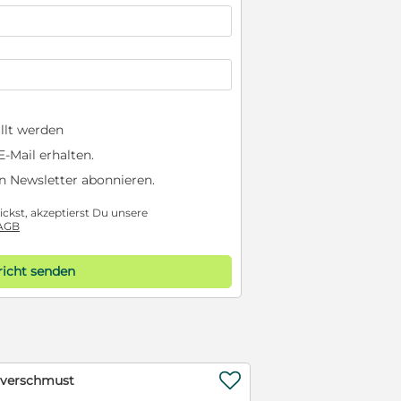
llt werden
-Mail erhalten.
n Newsletter abonnieren.
ckst, akzeptierst Du unsere
AGB
icht senden

 verschmust