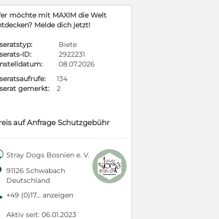
er möchte mit MAXIM die Welt
ntdecken? Melde dich jetzt!
seratstyp:
Biete
serats-ID:
2922231
instelldatum:
08.07.2026
seratsaufrufe:
134
nserat gemerkt:
2
reis auf Anfrage Schutzgebühr

Stray Dogs Bosnien e. V.

91126 Schwabach
Deutschland
9
+49 (0)17... anzeigen
Aktiv seit: 06.01.2023