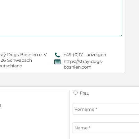
ray Dogs Bosnien e. V.
+49 (0)17... anzeigen
9
126 Schwabach
https://stray-dogs-
,
utschland
bosnien.com
Frau