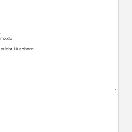
5
gmx.de
gericht Nürnberg