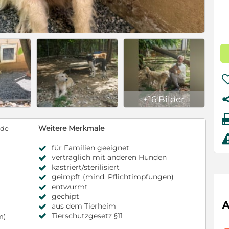
+16 Bilder
Weitere Merkmale
nde
für Familien geeignet
verträglich mit anderen Hunden
kastriert/sterilisiert
geimpft (mind. Pflichtimpfungen)
entwurmt
gechipt
aus dem Tierheim
Tierschutzgesetz §11
m)