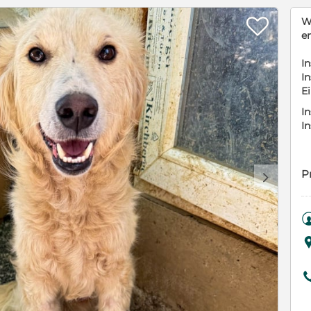

W
e
In
In
E
In
I
P
d