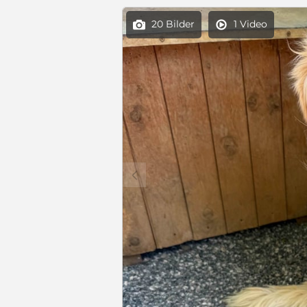
20 Bilder
1 Video


c