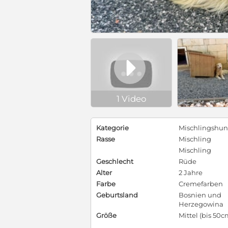

1 Video
Kategorie
Mischlingshu
Rasse
Mischling
Mischling
Geschlecht
Rüde
Alter
2 Jahre
Farbe
Cremefarben
Geburtsland
Bosnien und
Herzegowina
Größe
Mittel (bis 50c