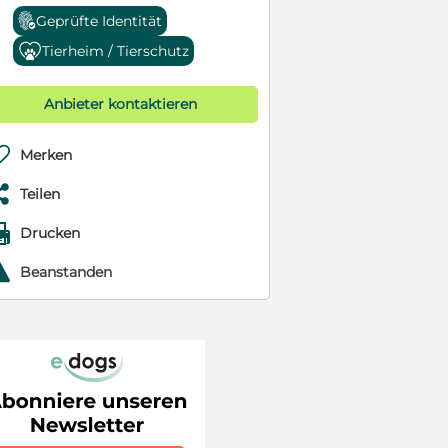
Geprüfte Identität
Tierheim / Tierschutz
Anbieter kontaktieren

Merken

Teilen

Drucken
r
Beanstanden