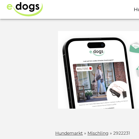
H
Hundemarkt
»
Mischling
» 2922231