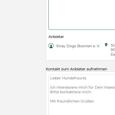
Anbieter

St

Stray Dogs Bosnien e. V.
91
De
Kontakt zum Anbieter aufnehmen