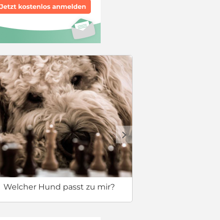
Sicherer 
d
Welcher Hund passt zu mir?