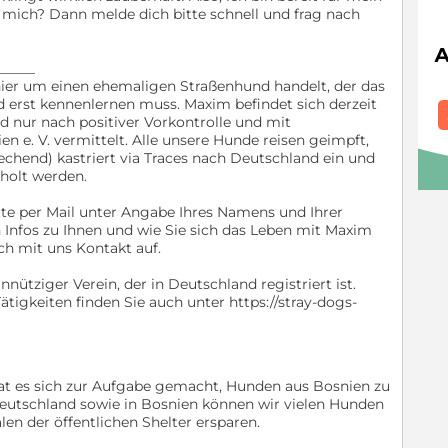
r mich? Dann melde dich bitte schnell und frag nach
_____
 hier um einen ehemaligen Straßenhund handelt, der das
d erst kennenlernen muss. Maxim befindet sich derzeit
d nur nach positiver Vorkontrolle und mit
n e. V. vermittelt. Alle unsere Hunde reisen geimpft,
echend) kastriert via Traces nach Deutschland ein und
holt werden.
itte per Mail unter Angabe Ihres Namens und Ihrer
Infos zu Ihnen und wie Sie sich das Leben mit Maxim
ch mit uns Kontakt auf.
nnütziger Verein, der in Deutschland registriert ist.
tigkeiten finden Sie auch unter https://stray-dogs-
hat es sich zur Aufgabe gemacht, Hunden aus Bosnien zu
Deutschland sowie in Bosnien können wir vielen Hunden
len der öffentlichen Shelter ersparen.