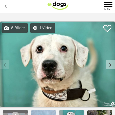
c
MENÜ

8 Bilder
1 Video


c
d
