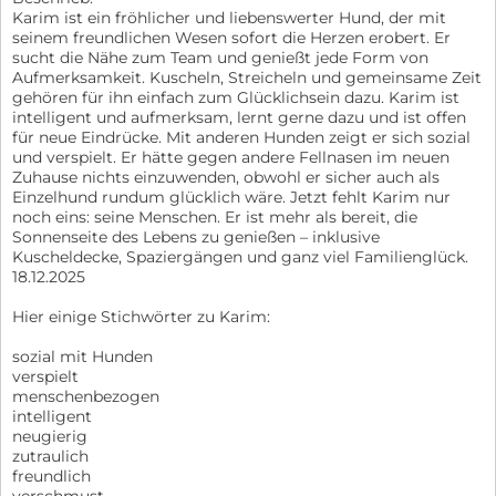
Karim ist ein fröhlicher und liebenswerter Hund, der mit
seinem freundlichen Wesen sofort die Herzen erobert. Er
sucht die Nähe zum Team und genießt jede Form von
Aufmerksamkeit. Kuscheln, Streicheln und gemeinsame Zeit
gehören für ihn einfach zum Glücklichsein dazu. Karim ist
intelligent und aufmerksam, lernt gerne dazu und ist offen
für neue Eindrücke. Mit anderen Hunden zeigt er sich sozial
und verspielt. Er hätte gegen andere Fellnasen im neuen
Zuhause nichts einzuwenden, obwohl er sicher auch als
Einzelhund rundum glücklich wäre. Jetzt fehlt Karim nur
noch eins: seine Menschen. Er ist mehr als bereit, die
Sonnenseite des Lebens zu genießen – inklusive
Kuscheldecke, Spaziergängen und ganz viel Familienglück.
18.12.2025
Hier einige Stichwörter zu Karim:
sozial mit Hunden
verspielt
menschenbezogen
intelligent
neugierig
zutraulich
freundlich
verschmust