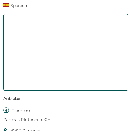
Spanien
Anbieter

Tierheim
Parenas Pfotenhilfe CH

41410 Carmona