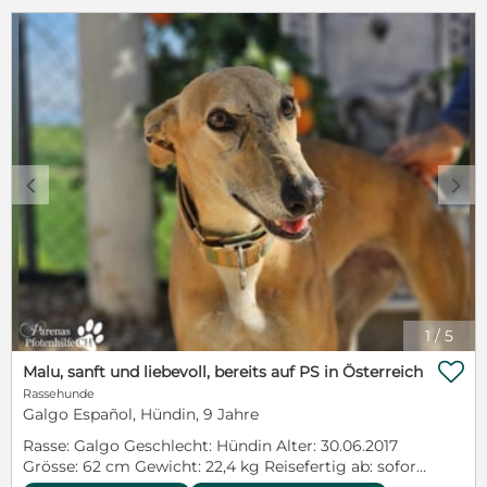
begegnet auch Fremden stets freundlich. Ein Hund,
der Ruhe ausstrahlt und gleichzeitig so viel Liebe zu
geben hat. 26.08.2025 Beschrieb: Gaston, eines von
sechs Geschwistern aus der „Los Mampfos-Gang“,
hat das große Los gezogen und durfte als kleiner
Welpe ins Refugio einziehen. Voller Vertrauen zu den
Menschen tobt er fröhlich, verspielt und neugierig
herum. Der hübsche Bub darf hier auf spielerische
Art alles Wichtige erlernen, was er fürs spätere
c
d
Leben in seinem neuen Zuhause braucht. 04.10.2023
Hier einige Stichwörter zu Gaston: sozial mit
Hunden verspielt menschenbezogen neugierig
zutraulich freundlich verschmust fröhlich Alle
weiteren Angaben unter:
https://www.parenaspfotenhilfe.com/hunde-
details/gaston.html
1
/
5

Malu, sanft und liebevoll, bereits auf PS in Österreich
Rassehunde
Galgo Español, Hündin, 9 Jahre
Rasse: Galgo Geschlecht: Hündin Alter: 30.06.2017
Grösse: 62 cm Gewicht: 22,4 kg Reisefertig ab: sofort