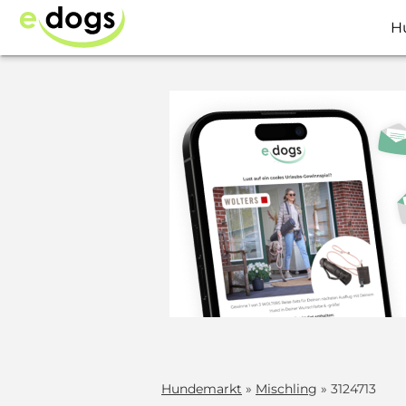
H
Hundemarkt
»
Mischling
» 3124713