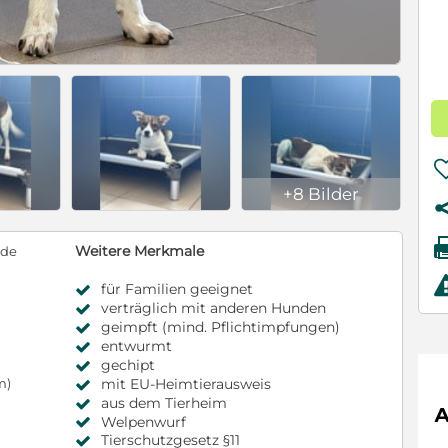
+8 Bilder
Weitere Merkmale
nde
für Familien geeignet
verträglich mit anderen Hunden
geimpft (mind. Pflichtimpfungen)
entwurmt
gechipt
mit EU-Heimtierausweis
m)
aus dem Tierheim
Welpenwurf
Tierschutzgesetz §11