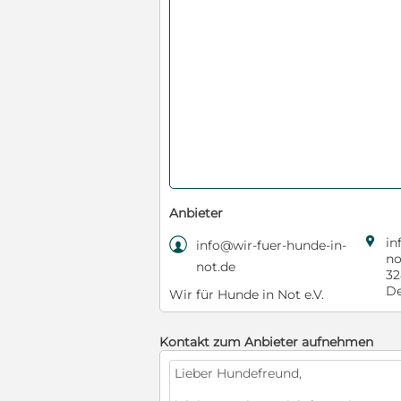
Anbieter

in

info@wir-fuer-hunde-in-
no
not.de
32
De
Wir für Hunde in Not e.V.
Kontakt zum Anbieter aufnehmen