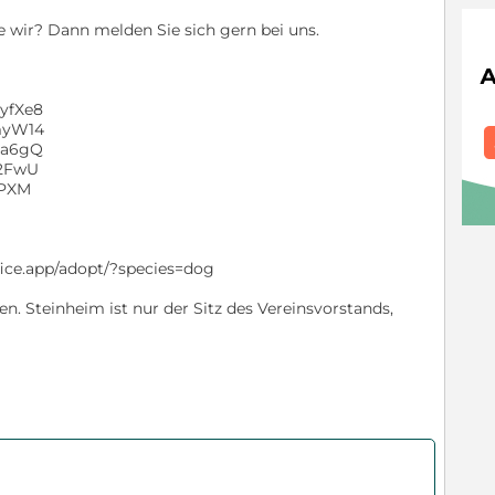
e wir? Dann melden Sie sich gern bei uns.
yfXe8
7myW14
Aa6gQ
q2FwU
-PXM
ffice.app/adopt/?species=dog
n. Steinheim ist nur der Sitz des Vereinsvorstands,