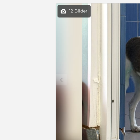
12 Bilder

c