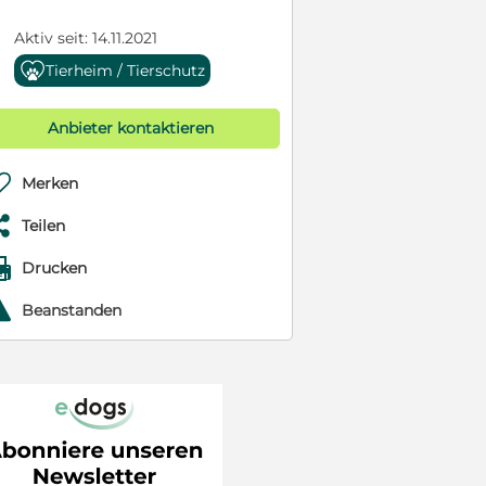
Aktiv seit: 14.11.2021
Tierheim / Tierschutz
Anbieter kontaktieren

Merken

Teilen

Drucken
r
Beanstanden