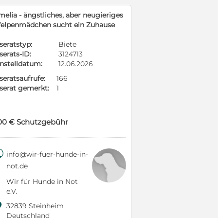
melia - ängstliches, aber neugieriges
elpenmädchen sucht ein Zuhause
seratstyp:
Biete
serats-ID:
3124713
instelldatum:
12.06.2026
seratsaufrufe:
166
nserat gemerkt:
1
00 € Schutzgebühr

info@wir-fuer-hunde-in-
not.de
Wir für Hunde in Not
e.V.

32839 Steinheim
Deutschland