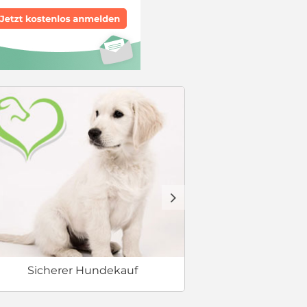
Welcher Hund 
d
Sicherer Hundekauf