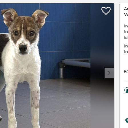

A
W
In
In
E
In
I
5
d