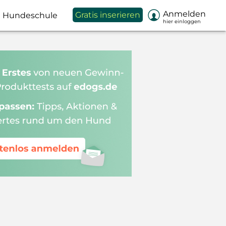

Anmelden
Gratis inserieren
Hundeschule
hier einloggen