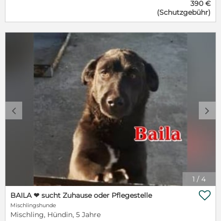
390 €
wenn dann genug ist, wird welpentypisch mit ihrem
(Schutzgebühr)
Bruder getobt und gespielt. So gehört sich das ja
auch. Auch für eine Prinzessin, die sich dann einfach
die Krone richtet und weiter lernt Hund zu sein. Auch
sie ist sehr schlau und möchte viel lernen.
Sicherheit: geimpft, gechipt, EU-Pass vorhanden.
Bemerkungen: GIGOLO & GIULIA sind Geschwister.
Ihre Mama ist unsere GWENDOLYN. Da die Mama
absolut keine Katzen mag, haben wir dies auch nicht
mit den Welpen ausprobiert. Bedeutet ja für alle
Stress. ****** Interesse geweckt? Wenn Sie nähere
Informationen zu dem Tier wünschen, schreiben Sie
c
d
uns bitte eine Nachricht.
1
/
4

BAILA ❤ sucht Zuhause oder Pflegestelle
Mischlingshunde
Mischling, Hündin, 5 Jahre