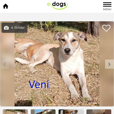

MENÜ

4 Bilder

c
d