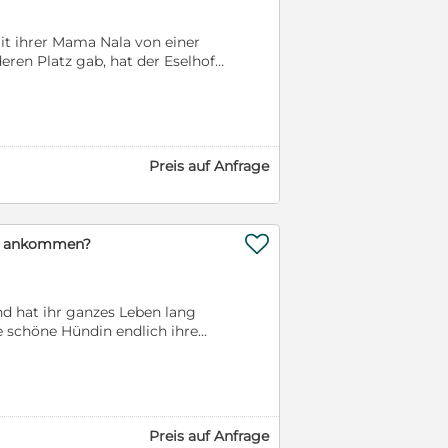
it ihrer Mama Nala von einer
eren Platz gab, hat der Eselhof
t längerem auf ein Zuhause
n. Alle 4 sind super freundlich,
elly haben von Geburt an eine
 zu finden, die diesen tollen
nd erstgeimpft, gechipt und
Preis auf Anfrage

sie ankommen?
und hat ihr ganzes Leben lang
 schöne Hündin endlich ihre
 Santy hat aktuell eine
igt sich wie ihre Geschwister
nty & Rex sind vermutlich
uf dem Festland. Die Hunde
raße betreut und wir
Preis auf Anfrage
s & hundegerechtes Leben zu