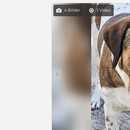
4 Bilder
1 Video


c