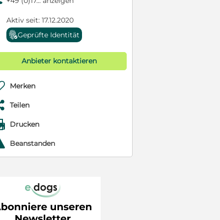
9
+49 (0)17... anzeigen
Aktiv seit: 17.12.2020
Geprüfte Identität
Anbieter kontaktieren

Merken

Teilen

Drucken
r
Beanstanden