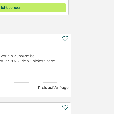
icht senden

 vor ein Zuhause bei
ruar 2025: Pie & Snickers haben
ärer Umstände zurück nach
t. Er war anfangs mit der ganzen
eine Angst hat er aber
ickers lernt so langsam die
 in vollen Zügen! Er kennt es
Preis auf Anfrage
ein Zuhause als Einzelhund bei
 erstgeimpft, gechipt und haben
