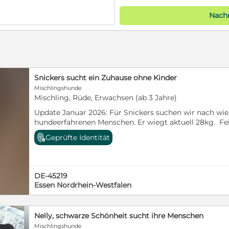
Nachr
Snickers sucht ein Zuhause ohne Kinder
Mischlingshunde
Mischling, Rüde, Erwachsen (ab 3 Jahre)
Update Januar 2026: Für Snickers suchen wir nach wie
hundeerfahrenen Menschen. Er wiegt aktuell 28kg. Feb
wir von einer Frau übernommen, die aufgrund famili
Geprüfte Identität
Deutschland musste. Snickers ist geschätzt 2 Jahre al
Tierheimsituation überfordert und sehr verängstigt - s
zwischenzeitlich abgelegt und er macht sich super. Sn
schönen Seiten des Hundelebens kennen und genießt es
DE-45219
schon an der Leine zu laufen. Für Snickers suchen wir 
Essen Nordrhein-Westfalen
hundeerfahrenen Leuten ohne Kinder. Alle Hunde sind
einen EU-Heimtierausweis.
Nelly, schwarze Schönheit sucht ihre Menschen
Mischlingshunde