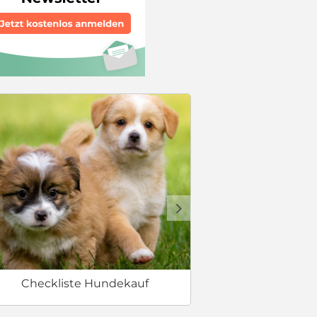
Welcher Hund 
d
Checkliste Hundekauf