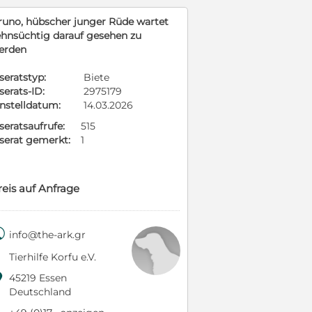
runo, hübscher junger Rüde wartet
ehnsüchtig darauf gesehen zu
erden
seratstyp:
Biete
serats-ID:
2975179
instelldatum:
14.03.2026
seratsaufrufe:
515
nserat gemerkt:
1
reis auf Anfrage

info@the-ark.gr
Tierhilfe Korfu e.V.

45219 Essen
Deutschland