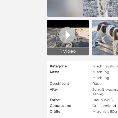

1 Video
Kategorie
Mischlingshu
Rasse
Mischling
Mischling
Geschlecht
Rüde
Alter
Jung Erwachsen
Jahre)
Farbe
Braun Weiß
Geburtsland
Griechenland
Größe
Mittel (bis 50c