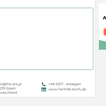
fo@the-ark.gr
+49 (0)17... anzeigen
9
219 Essen
www.Tierhilfe-Korfu.de
,
utschland