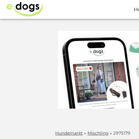
H
Hundemarkt
»
Mischling
» 2975179