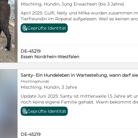
Mischling, Hündin, Jung Erwachsen (bis 3 Jahre)
April 2025: Gulfi, Nelly und Milka wurden zusammen m
Tierfreundin im Ropatal aufgelesen. Weil es keinen and
sie aufgenommen. Da die Hundefamilie nun schon sei
Geprüfte Identität
wartet, wurden wir um Hilfe bei der Vermittlung gebete
aufgeweckt und verspielt. Gulfi und seine Schwester N
Stummelrute. Wir hoffen schon bald liebevolle Familien
Hunden ein schönes Leben ermöglichen! Alle Hunde si
DE-45219
haben einen EU-Heimtierausweis.
Essen Nordrhein-Westfalen
Santy- Ein Hundeleben in Wartestellung, wann darf 
Mischlingshunde
Mischling, Hündin, 3 Jahre
Update Juni 2025: Santy ist mittlerweile 1,5 Jahre alt 
noch keine eigene Familie gehabt. Wann bekommt die
Chance bei liebevollen Menschen? Update August 2024:
Geprüfte Identität
Schulterhöhe von etwa 57cm bei 24,6kg Gewicht. Sie ze
als freundlich und verspielt. März 2024: Bella, Lisa, Sa
Geschwister und kommen ursprünglich aus Preveza a
werden dort von Tierschützern in der Regel auf der St
DE-45219
unterstützen nach Möglichkeit. Um ihnen ein sichere