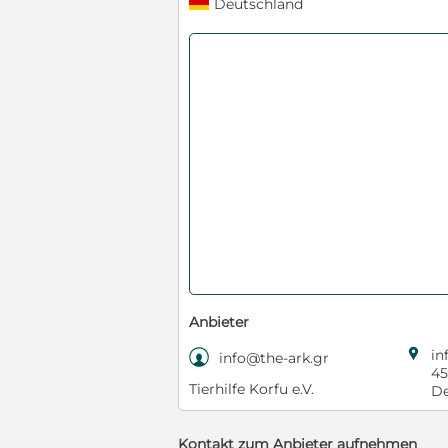
Deutschland
Anbieter

in

info@the-ark.gr
45
Tierhilfe Korfu e.V.
De
Kontakt zum Anbieter aufnehmen