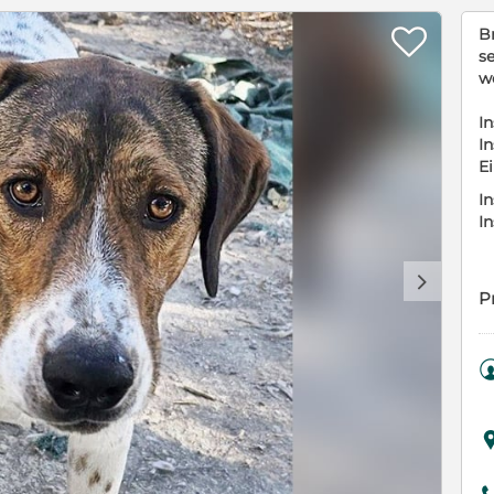

B
s
w
In
In
E
In
I
d
P