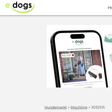
H
Hundemarkt
»
Mischling
» 3032515