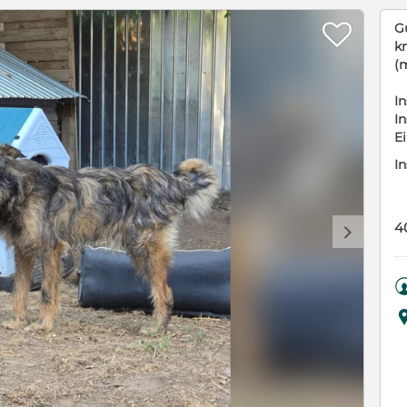

Gu
kn
(
In
In
E
In
4
d