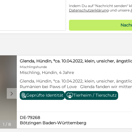
Indem Du auf "Nachricht senden" kli
Datenschutzerklärung
und unsere
Nachr
Glenda, Hündin, *ca. 10.04.2022, klein, unsicher, ängstli
Mischlingshunde
Mischling, Hündin, 4 Jahre
Glenda, Hündin, *ca. 10.04.2022, klein, unsicher, ängstli
Rumänien bei Paws of Love Glenda fanden wir mitten 
Völlig überfordert, voller Stress und Angst brachte sie 
d
Geprüfte Identität
Tierheim / Tierschutz
und leider tot zur Welt. Ein unfassbar trauriger Start 
haben natürlich keinen Moment gezögert und sie sof
tiefe Spuren hinterlassen. Erst das Leben in Tulcea, da
einfach zu viel für ihre kleine Seele. Glenda traut uns M
DE-79268
vorsichtig, ihr Körper angespannt. Wir vermuten, dass
Bötzingen Baden-Württemberg
1
/
8
keine guten Erfahrungen gemacht hat – vielleicht wur
misshandelt. Am liebsten zieht sie sich zurück, macht 