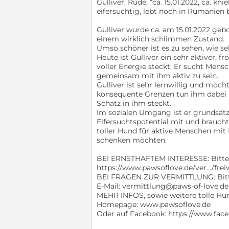
Gulliver, Rüde, *ca. 15.01.2022, ca. kn
eifersüchtig, lebt noch in Rumänien 
Gulliver wurde ca. am 15.01.2022 geb
einem wirklich schlimmen Zustand.
Umso schöner ist es zu sehen, wie se
Heute ist Gulliver ein sehr aktiver, f
voller Energie steckt. Er sucht Mens
gemeinsam mit ihm aktiv zu sein.
Gulliver ist sehr lernwillig und möcht
konsequente Grenzen tun ihm dabei ri
Schatz in ihm steckt.
Im sozialen Umgang ist er grundsätzl
Eifersuchtspotential mit und brauch
toller Hund für aktive Menschen mit 
schenken möchten.
BEI ERNSTHAFTEM INTERESSE: Bitte d
https://www.pawsoflove.de/ver.../frei
BEI FRAGEN ZUR VERMITTLUNG: Bitte
E-Mail: vermittlung@paws-of-love.de
MEHR INFOS, sowie weitere tolle Hund
Homepage: www.pawsoflove.de
Oder auf Facebook: https://www.fac