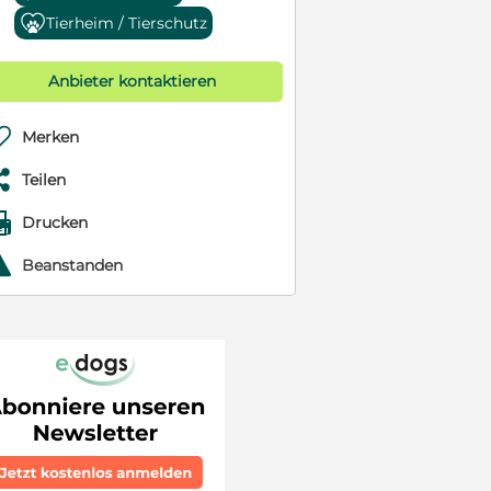
Tierheim / Tierschutz
Anbieter kontaktieren

Merken

Teilen

Drucken
r
Beanstanden