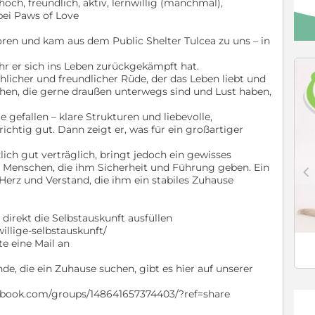
iehoch, freundlich, aktiv, lernwillig (manchmal),
bei Paws of Love
oren und kam aus dem Public Shelter Tulcea zu uns – in
hr er sich ins Leben zurückgekämpft hat.
röhlicher und freundlicher Rüde, der das Leben liebt und
chen, die gerne draußen unterwegs sind und Lust haben,
e gefallen – klare Strukturen und liebevolle,
chtig gut. Dann zeigt er, was für ein großartiger
ich gut verträglich, bringt jedoch ein gewisses
t Menschen, die ihm Sicherheit und Führung geben. Ein
c
Herz und Verstand, die ihm ein stabiles Zuhause
irekt die Selbstauskunft ausfüllen
willige-selbstauskunft/
 eine Mail an
e, die ein Zuhause suchen, gibt es hier auf unserer
ebook.com/groups/148641657374403/?ref=share