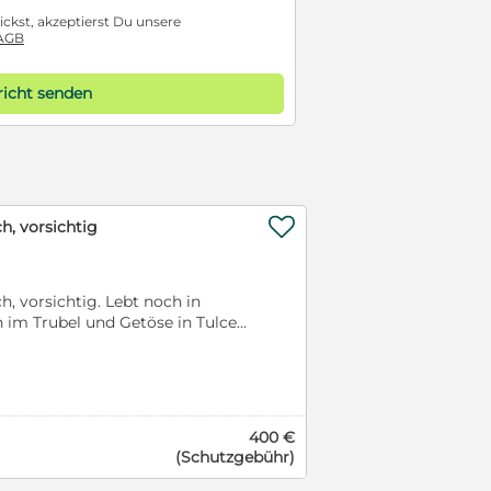
ckst, akzeptierst Du unsere
AGB
icht senden

ch, vorsichtig
ch, vorsichtig. Lebt noch in
im Trubel und Getöse in Tulcea.
ihre kleinen Welpen viel zu früh
in ein neues Kapitel – und wir
ort mitgenommen. All das hat
nn die Totgeburten – es war
enschen nicht. Ihr Blick ist
400 €
 sie in ihrem bisherigen Leben
(Schutzgebühr)
de sie sogar geschlagen oder
sich klein und versucht,