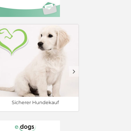
Welcher Hund 
d
Sicherer Hundekauf