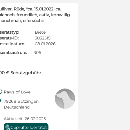
lliver, Rüde, *ca. 15.01.2022, ca.
iehoch, freundlich, aktiv, lernwillig
manchmal), eifersüchti
seratstyp:
Biete
serats-ID:
3032515
instelldatum:
08.01.2026
seratsaufrufe:
306
00 € Schutzgebühr

Paws of Love

79268 Bötzingen
Deutschland
Aktiv seit: 26.02.2025
Geprüfte Identität