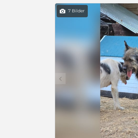
7 Bilder

c