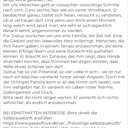
Mit uns Menschen geht er inzwischen vorsichtige Schritte
nach vorn. Ganz sachte, fast wie ein zarter Windhauch. Er
beobachtet genau, tastet sich heran, versucht zu verstehen,
ob er vertrauen darf. Und wenn sein Blick einen Moment
lang weich wird, spürt man, wie sehr er sich eigentlich
danach sehnt, angenommen zu werden.
Für Justus wünschen wir uns eine Familie, die Zeit hat. Eine,
die Geduld und ein liebevolles Herz mitbringt. Menschen, die
ihm Raum geben, in seinem Tempo anzukommen, die seine
kleinen Erfolge feiern und seine Rückschritte aushalten
können. Er braucht ein Zuhause, das ihm zeigt, dass Hände
streicheln können, dass Stimmen beruhigen können, dass
Nähe etwas Schönes sein darf.
Justus hat so viel Potenzial, so viel Liebe in sich – sie ist nur
noch ein bisschen versteckt hinter seinen Ängsten. Doch mit
der richtigen Familie kann er all das hinter sich lassen, was
ihm wehgetan hat. Er verdient ein Leben voller Wärme,
Geborgenheit und Glück.
Bitte lasst ihn nicht länger warten. Er wünscht sich nichts
sehnlicher, als endlich anzukommen.
BEI ERNSTHAFTEM INTERESSE: Bitte direkt die
Selbstauskunft ausfüllen
https://www.pawsoflove.de/ver.../freiwillige-selbstauskunft/