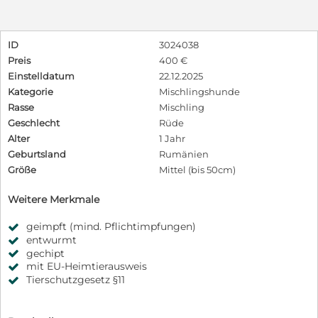
ID
3024038
Preis
400 €
Einstelldatum
22.12.2025
Kategorie
Mischlingshunde
Rasse
Mischling
Geschlecht
Rüde
Alter
1 Jahr
Geburtsland
Rumänien
Größe
Mittel (bis 50cm)
Weitere Merkmale
geimpft (mind. Pflichtimpfungen)
entwurmt
gechipt
mit EU-Heimtierausweis
Tierschutzgesetz §11