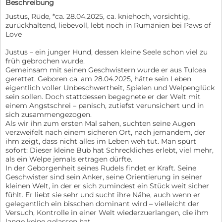
Beschreibung
Justus, Rüde, *ca. 28.04.2025, ca. kniehoch, vorsichtig,
zurückhaltend, liebevoll, lebt noch in Rumänien bei Paws of
Love
Justus – ein junger Hund, dessen kleine Seele schon viel zu
früh gebrochen wurde.
Gemeinsam mit seinen Geschwistern wurde er aus Tulcea
gerettet. Geboren ca. am 28.04.2025, hätte sein Leben
eigentlich voller Unbeschwertheit, Spielen und Welpenglück
sein sollen. Doch stattdessen begegnete er der Welt mit
einem Angstschrei – panisch, zutiefst verunsichert und in
sich zusammengezogen.
Als wir ihn zum ersten Mal sahen, suchten seine Augen
verzweifelt nach einem sicheren Ort, nach jemandem, der
ihm zeigt, dass nicht alles im Leben weh tut. Man spürt
sofort: Dieser kleine Bub hat Schreckliches erlebt, viel mehr,
als ein Welpe jemals ertragen dürfte.
In der Geborgenheit seines Rudels findet er Kraft. Seine
Geschwister sind sein Anker, seine Orientierung in seiner
kleinen Welt, in der er sich zumindest ein Stück weit sicher
fühlt. Er liebt sie sehr und sucht ihre Nähe, auch wenn er
gelegentlich ein bisschen dominant wird – vielleicht der
Versuch, Kontrolle in einer Welt wiederzuerlangen, die ihm
lange keine gelassen hat.