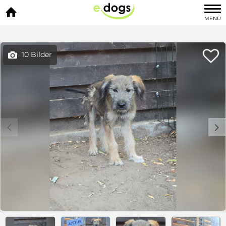

MENÜ

10 Bilder

c
d