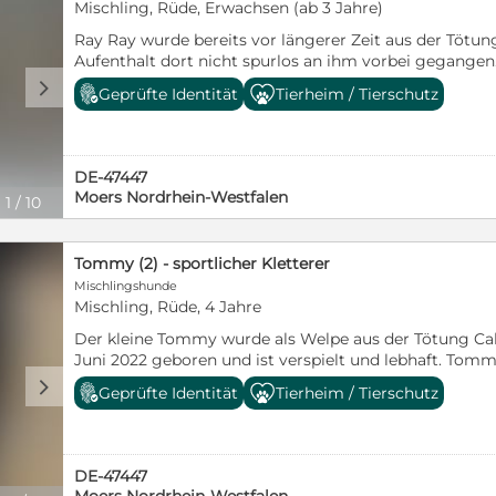
Mischling, Rüde, Erwachsen (ab 3 Jahre)
Ray Ray wurde bereits vor längerer Zeit aus der Tötung 
Aufenthalt dort nicht spurlos an ihm vorbei gegangen.
aber nicht aggressiv. Mit Artgenossen ist er verträglic
d
Geprüfte Identität
Tierheim / Tierschutz
hundeerfahrenen Menschen verdient. Ray wurde wahrsc
Schätzung anhand seiner Zähne ist leider nicht möglich
geimpft und gegen Parasiten behandelt mit EU Auswe
DE-47447
Moers Nordrhein-Westfalen
1
/
10
Tommy (2) - sportlicher Kletterer
Mischlingshunde
Mischling, Rüde, 4 Jahre
Der kleine Tommy wurde als Welpe aus der Tötung Cala
Juni 2022 geboren und ist verspielt und lebhaft. Tommy 
gerne und springt schon mal über den Zaun des Welp
d
Geprüfte Identität
Tierheim / Tierschutz
liebenswerter kleiner Kerl, der durchaus schon Führerqua
gestreichelt zu werden. Sein besonderes Merkmal ist ei
wahrscheinlich angeboren. Tommy reist kastriert, gec
Parasiten behandelt mit EU Ausweis.
DE-47447