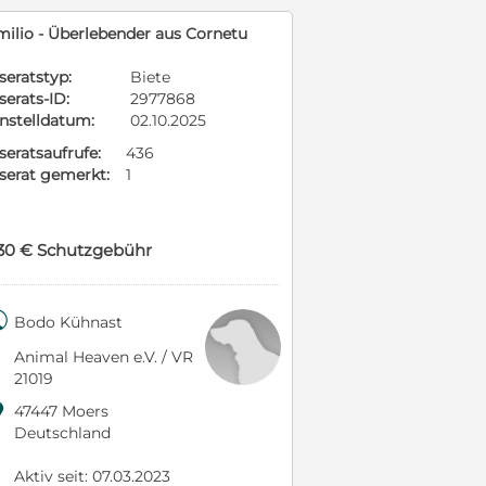
milio - Überlebender aus Cornetu
seratstyp:
Biete
serats-ID:
2977868
instelldatum:
02.10.2025
seratsaufrufe:
436
nserat gemerkt:
1
30 € Schutzgebühr

Bodo Kühnast
Animal Heaven e.V. / VR
21019

47447 Moers
Deutschland
Aktiv seit: 07.03.2023