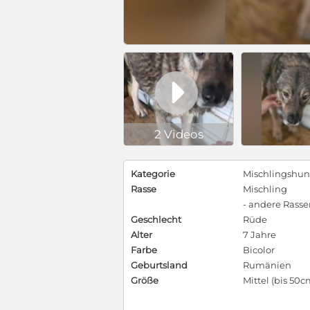

2 Videos
Kategorie
Mischlingshu
Rasse
Mischling
- andere Rass
Geschlecht
Rüde
Alter
7 Jahre
Farbe
Bicolor
Geburtsland
Rumänien
Größe
Mittel (bis 50c