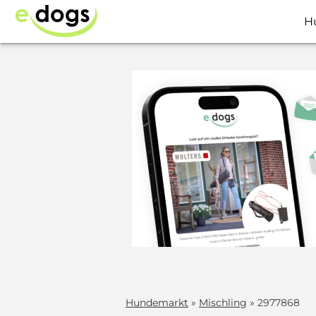
H
Hundemarkt
»
Mischling
» 2977868