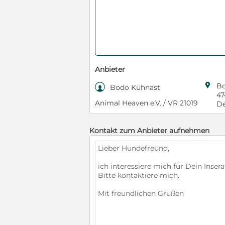
Anbieter

Bo

Bodo Kühnast
47
Animal Heaven e.V. / VR 21019
De
Kontakt zum Anbieter aufnehmen