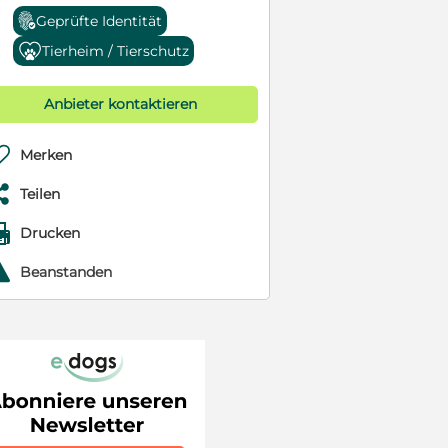
Geprüfte Identität
Tierheim / Tierschutz
Anbieter kontaktieren

Merken

Teilen

Drucken
r
Beanstanden