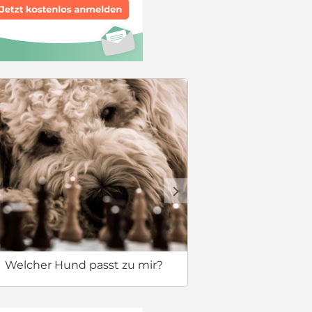
Checkliste
d
Welcher Hund passt zu mir?