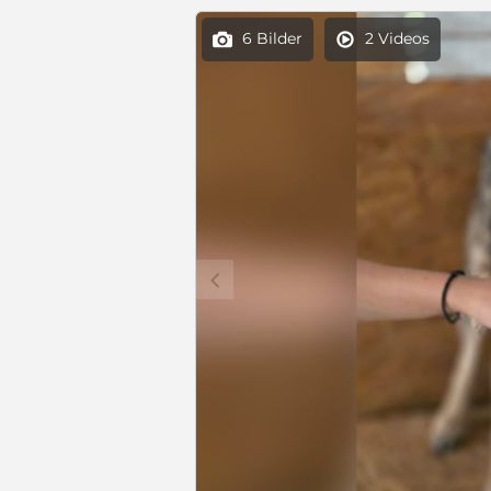
6 Bilder
2 Videos


c