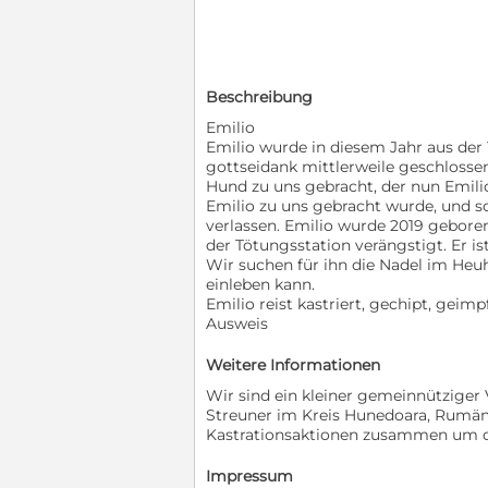
Beschreibung
Emilio
Emilio wurde in diesem Jahr aus der
gottseidank mittlerweile geschlosse
Hund zu uns gebracht, der nun Emili
Emilio zu uns gebracht wurde, und s
verlassen. Emilio wurde 2019 geboren
der Tötungsstation verängstigt. Er i
Wir suchen für ihn die Nadel im Heu
einleben kann.
Emilio reist kastriert, gechipt, gei
Ausweis
Weitere Informationen
Wir sind ein kleiner gemeinnütziger
Streuner im Kreis Hunedoara, Rumäni
Kastrationsaktionen zusammen um di
Impressum