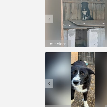
c
mit Video
c