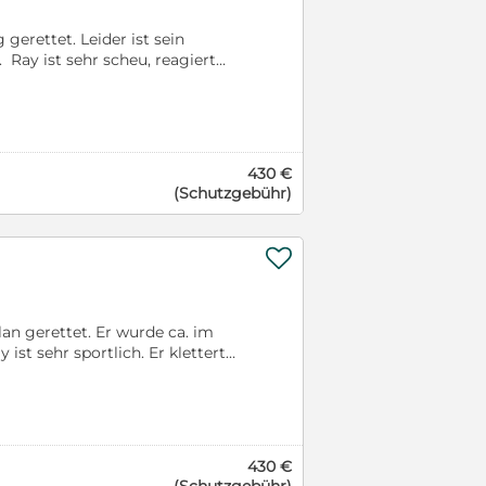
gerettet. Leider ist sein
 Ray ist sehr scheu, reagiert
h. Er hat eine Chance bei
heinlich 2021 geboren, eine
. Ray reist kastriert, gechipt,
is.
430 €
(Schutzgebühr)

n gerettet. Er wurde ca. im
ist sehr sportlich. Er klettert
enpaddocks. Tommy ist ein
litäten besitzt. Er liebt es,
ne verkürzte Rute. Dies ist
hipt, geimpft und gegen
430 €