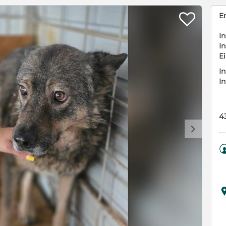

E
In
In
E
In
I
4
d