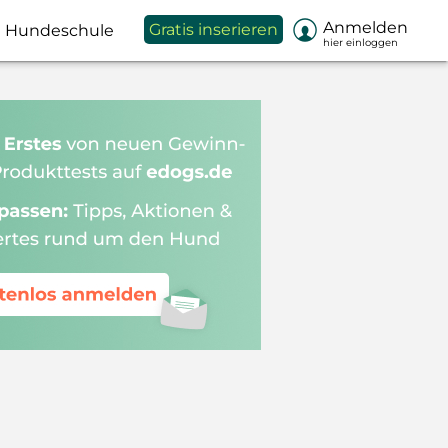

Anmelden
Gratis inserieren
Hundeschule
hier einloggen