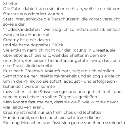
Shelter.
Die Fahrt dahin traten sie aber nicht an, weil sie direkt von
Breasta aus adoptiert wurden.
Statt ihrer, schickte die Tierschützerin, die vorort versucht
soviele der
" Todeskandidaten " wie möglich zu retten, deshalb einfach
zwei andere Hunde mit.
Creamy ist einer davon -
und sie hatte doppeltes Glück ...
Sie entkam nämlich nicht nur der Tötung in Breasta, sie
überlebte auch deshalb, weil das Shelter in dem sie
unterkam, von einem Tierärztepaar geführt wird, das auch
eine Praxisklinik betreibt.
Kurz nach Creamy's Ankunft dort, zeigten sich nämlich
Symptome einer Infektionskrankheit und so zog sie gleich
um in die Klinik wo sie sofort, adequat - und erfolgreich -
behandelt werden konnte.
Inzwischen ist die Süsse kerngesund und quitschfidel - und
scheint das Leben in vollen Zügen zu genießen.
Man könnte fast meinen, dass sie weiß, wie kurz sie davor
war, es zu verlieren...
Creamy ist nicht nur ein fröhliches und lebhaftes
Hundemädel, sondern auch ein sehr freundliches.
Sie mag Menschen und lässt sich gerne von ihnen streicheln
.