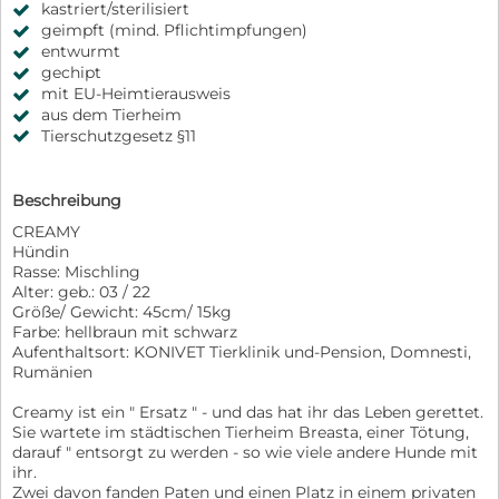
kastriert/sterilisiert
geimpft (mind. Pflichtimpfungen)
entwurmt
gechipt
mit EU-Heimtierausweis
aus dem Tierheim
Tierschutzgesetz §11
Beschreibung
CREAMY
Hündin
Rasse: Mischling
Alter: geb.: 03 / 22
Größe/ Gewicht: 45cm/ 15kg
Farbe: hellbraun mit schwarz
Aufenthaltsort: KONIVET Tierklinik und-Pension, Domnesti,
Rumänien
Creamy ist ein " Ersatz " - und das hat ihr das Leben gerettet.
Sie wartete im städtischen Tierheim Breasta, einer Tötung,
darauf " entsorgt zu werden - so wie viele andere Hunde mit
ihr.
Zwei davon fanden Paten und einen Platz in einem privaten