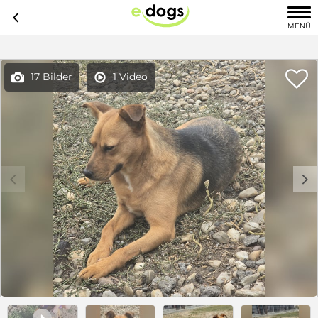
c
MENÜ

17 Bilder
1 Video


c
d
