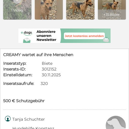
1 Video
+13 Bilder
CREAMY wartet auf ihre Menschen
Inseratstyp:
Biete
Inserats-ID:
3012152
Einstelldatum:
30.11.2025
Inseratsaufrufe:
320
500 € Schutzgebühr

Tanja Schuchter
Hundehilfe Konstanz