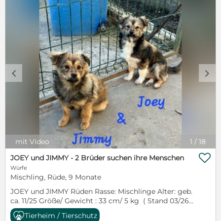
c
d
mit Video
1
/
18

JOEY und JIMMY - 2 Brüder suchen ihre Menschen
Würfe
Mischling, Rüde, 9 Monate
JOEY und JIMMY Rüden Rasse: Mischlinge Alter: geb.
ca. 11/25 Größe/ Gewicht : 33 cm/ 5 kg ( Stand 03/26)
Farbe: braun-schwarz Aufenthaltsort : Dex's Shelter,
Tierheim / Tierschutz
Medgidia, Rumänien Immer wieder werden Hunde