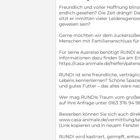
Freundlich und voller Hoffnung blinz
endlich gesehen? Die Zeit drängt! De
sitzt er inmitten vieler Leidensgenos
gewesen sein?
Gerne möchten wir dem zuckersüßen S
Menschen mit Familienanschluss fü
Für seine Ausreise benötigt RUNDI e
Informationen dazu finden Sie am En
https://casa-animale.de/helfen/patens
RUNDI ist eine freundliche, verträgli
Lebens kennenlernen? Schöne Spazie
und gutes Futter – das alles wäre n
Wer mag RUNDIs Traum vom großen Glü
auf Ihre Anfrage unter 0163 376 94 98
Bewerben können Sie sich auch direkt 
www.casa-animale.de/vermittlung/se
(Link kopieren und in neuem Fenster
RUNDI wird kastriert, geimpft, ent