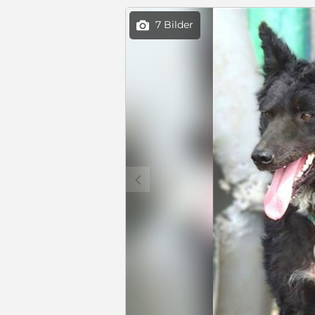
7 Bilder

c