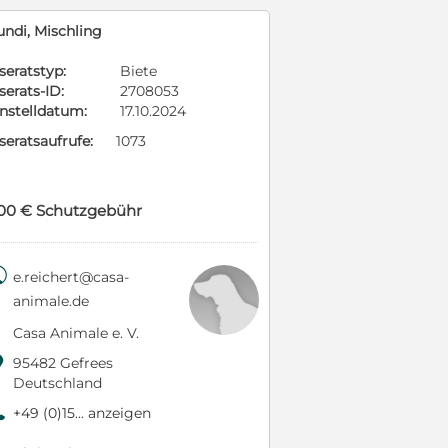
undi, Mischling
seratstyp:
Biete
serats-ID:
2708053
instelldatum:
17.10.2024
seratsaufrufe:
1073
00 € Schutzgebühr

e.reichert@casa-
animale.de
Casa Animale e. V.

95482 Gefrees
Deutschland
9
+49 (0)15... anzeigen