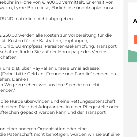
ebühr in Höhe von € 400,00 vermittelt. Er erhält vor
wurm, Lyme-Borreliose, Ehrlichiose und Anaplasmose).
 RUNDI natürlich nicht abgegeben.
 250,00 werden alle Kosten zur Vorbereitung für die
t. Kosten für die Kastration, Impfungen,
, Chip, EU-Impfpass, Parasiten-Bekämpfung, Transport
schaften finden Sie auf der Homepage des Vereins:
schaften.
r uns z. B. über PayPal an unsere Emailadresse:
 (Dabei bitte Geld an „Freunde und Familie“ senden, da
ehen. Danke.)
n Wege zu sehen, wie uns Ihre Spende erreicht:
penden/
 große Hürde überwinden und eine Rettungspatenschaft
uch einen Platz bei Adoptanten, in einer Pflegestelle oder
öfferchen gepackt werden kann und der Transport
n einer anderen Organisation oder eine
ie Patenschaft nicht benötigen, würden wir sie auf eine