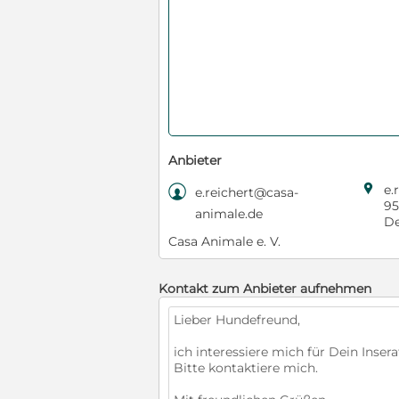
Anbieter

e.

e.reichert@casa-
95
animale.de
De
Casa Animale e. V.
Kontakt zum Anbieter aufnehmen