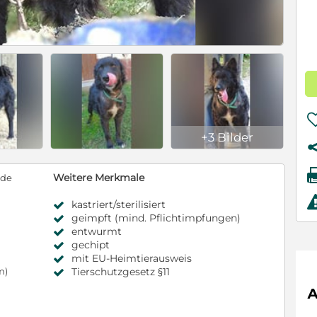
+3 Bilder
Weitere Merkmale
nde
kastriert/sterilisiert
geimpft (mind. Pflichtimpfungen)
entwurmt
gechipt
mit EU-Heimtierausweis
Tierschutzgesetz §11
m)