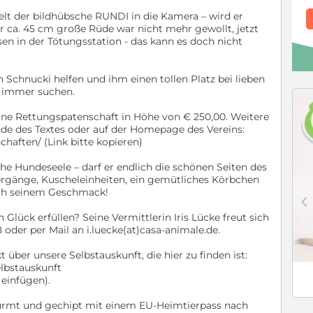
elt der bildhübsche RUNDI in die Kamera – wird er
r ca. 45 cm große Rüde war nicht mehr gewollt, jetzt
sen in der Tötungsstation - das kann es doch nicht
chnucki helfen und ihm einen tollen Platz bei lieben
r immer suchen.
ine Rettungspatenschaft in Höhe von € 250,00. Weitere
de des Textes oder auf der Homepage des Vereins:
chaften/ (Link bitte kopieren)
che Hundeseele – darf er endlich die schönen Seiten des
rgänge, Kuscheleinheiten, ein gemütliches Körbchen
ach seinem Geschmack!
c
ck erfüllen? Seine Vermittlerin Iris Lücke freut sich
 oder per Mail an i.luecke(at)casa-animale.de.
über unsere Selbstauskunft, die hier zu finden ist:
lbstauskunft
 einfügen).
wurmt und gechipt mit einem EU-Heimtierpass nach