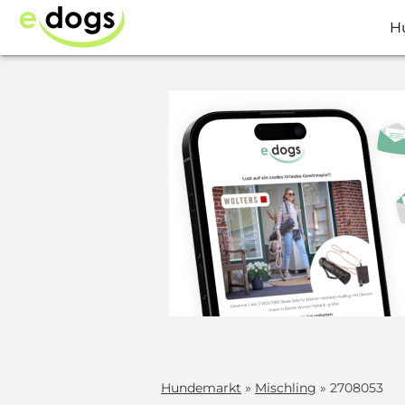
H
Hundemarkt
»
Mischling
» 2708053