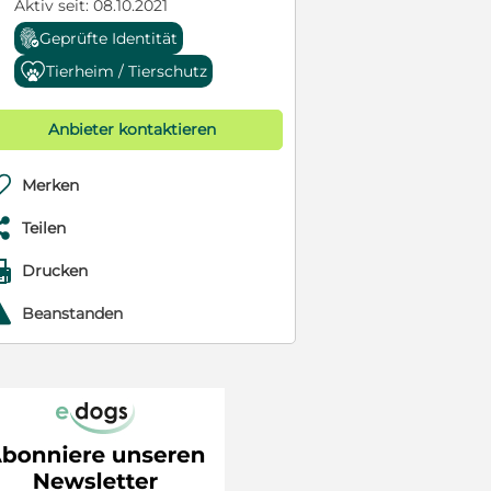
Aktiv seit: 08.10.2021
Geprüfte Identität
Tierheim / Tierschutz
Anbieter kontaktieren

Merken

Teilen

Drucken
r
Beanstanden