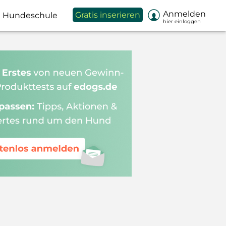

Anmelden
Gratis inserieren
Hundeschule
hier einloggen