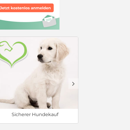
Erstausstat
d
Sicherer Hundekauf