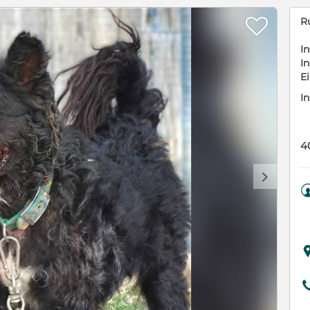

R
In
In
E
In
4
d