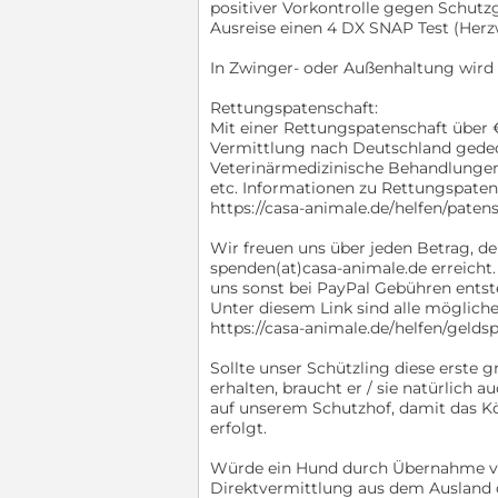
positiver Vorkontrolle gegen Schutzg
Ausreise einen 4 DX SNAP Test (Herz
In Zwinger- oder Außenhaltung wird
Rettungspatenschaft:
Mit einer Rettungspatenschaft über €
Vermittlung nach Deutschland gedeck
Veterinärmedizinische Behandlungen
etc. Informationen zu Rettungspaten
https://casa-animale.de/helfen/paten
Wir freuen uns über jeden Betrag, de
spenden(at)casa-animale.de erreicht.
uns sonst bei PayPal Gebühren entst
Unter diesem Link sind alle mögliche
https://casa-animale.de/helfen/gelds
Sollte unser Schützling diese erste
erhalten, braucht er / sie natürlich a
auf unserem Schutzhof, damit das K
erfolgt.
Würde ein Hund durch Übernahme vo
Direktvermittlung aus dem Ausland d