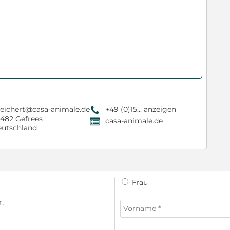
reichert@casa-animale.de
+49 (0)15... anzeigen
9
482 Gefrees
casa-animale.de
,
utschland
Frau