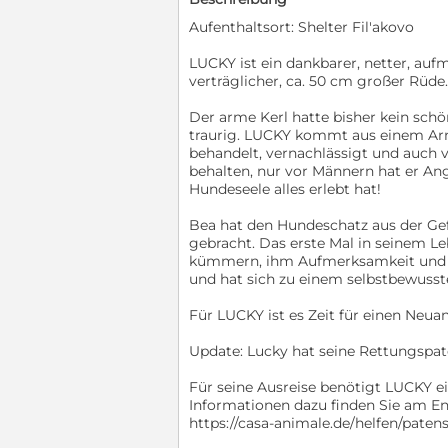
Aufenthaltsort: Shelter Fil'akovo
LUCKY ist ein dankbarer, netter, au
verträglicher, ca. 50 cm großer Rüde.
Der arme Kerl hatte bisher kein sch
traurig. LUCKY kommt aus einem Ar
behandelt, vernachlässigt und auch v
behalten, nur vor Männern hat er Ang
Hundeseele alles erlebt hat!
Bea hat den Hundeschatz aus der Gefa
gebracht. Das erste Mal in seinem L
kümmern, ihm Aufmerksamkeit und Z
und hat sich zu einem selbstbewusst
Für LUCKY ist es Zeit für einen Neuan
Update: Lucky hat seine Rettungspate
Für seine Ausreise benötigt LUCKY e
Informationen dazu finden Sie am En
https://casa-animale.de/helfen/patens