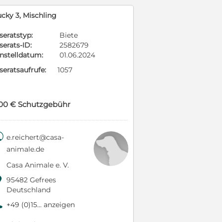
ucky 3, Mischling
seratstyp:
Biete
serats-ID:
2582679
instelldatum:
01.06.2024
seratsaufrufe:
1057
00 € Schutzgebühr

e.reichert@casa-
animale.de
Casa Animale e. V.

95482 Gefrees
Deutschland
9
+49 (0)15... anzeigen