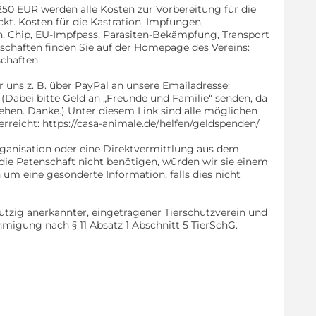
250 EUR werden alle Kosten zur Vorbereitung für die
t. Kosten für die Kastration, Impfungen,
, Chip, EU-Impfpass, Parasiten-Bekämpfung, Transport
schaften finden Sie auf der Homepage des Vereins:
schaften.
r uns z. B. über PayPal an unsere Emailadresse:
 (Dabei bitte Geld an „Freunde und Familie“ senden, da
ehen. Danke.) Unter diesem Link sind alle möglichen
rreicht: https://casa-animale.de/helfen/geldspenden/
ganisation oder eine Direktvermittlung aus dem
ie Patenschaft nicht benötigen, würden wir sie einem
um eine gesonderte Information, falls dies nicht
nützig anerkannter, eingetragener Tierschutzverein und
hmigung nach § 11 Absatz 1 Abschnitt 5 TierSchG.