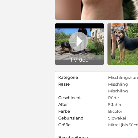

1 Video
Kategorie
Mischlingshu
Rasse
Mischling
Mischling
Geschlecht
Rüde
Alter
5 Jahre
Farbe
Bicolor
Geburtsland
Slowakei
Größe
Mittel (bis 50c
Beschreibung