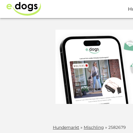
H
Hundemarkt
»
Mischling
» 2582679