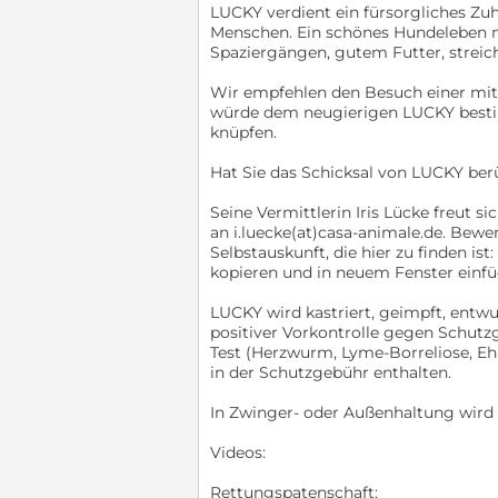
LUCKY verdient ein fürsorgliches Z
Menschen. Ein schönes Hundeleben mi
Spaziergängen, gutem Futter, stre
Wir empfehlen den Besuch einer mit
würde dem neugierigen LUCKY besti
knüpfen.
Hat Sie das Schicksal von LUCKY ber
Seine Vermittlerin Iris Lücke freut s
an i.luecke(at)casa-animale.de. Bewe
Selbstauskunft, die hier zu finden is
kopieren und in neuem Fenster einfü
LUCKY wird kastriert, geimpft, ent
positiver Vorkontrolle gegen Schutz
Test (Herzwurm, Lyme-Borreliose, Eh
in der Schutzgebühr enthalten.
In Zwinger- oder Außenhaltung wird
Videos:
Rettungspatenschaft: