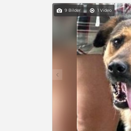
9 Bilder
1 Video


c