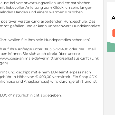
uhause bei verantwortungsvollen und empathischen
t liebevoller Anleitung zum Glücklich sein, langen
ichelnden Händen und einem warmen Körbchen.
 positiver Verstärkung arbeitenden Hundeschule. Das
mmt gefallen und er kann unbeschwert Hundekontakte
ührt, wollen Sie ihm sein Hundeparadies schenken?
ich auf Ihre Anfrage unter 0163 3769498 oder per Email
rben können Sie sich auch direkt über unsere
t: www.casa-animale.de/vermittlung/selbstauskunft (Link
gen).
wurmt und gechipt mit einem EU-Heimtierpass nach
gebühr in Höhe von € 400,00 vermittelt. Ein Snap 4DX
rlichiose und Anaplasmose) wird durchgeführt und ist
 LUCKY natürlich nicht abgegeben.