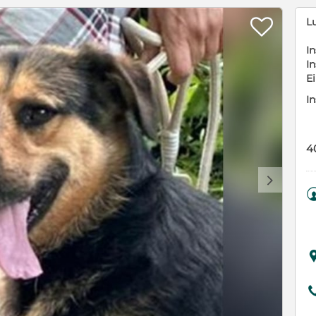

L
In
In
E
In
4
d