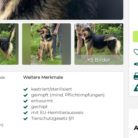
+5 Bilder
Weitere Merkmale
nde
kastriert/sterilisiert
geimpft (mind. Pflichtimpfungen)
entwurmt
gechipt
mit EU-Heimtierausweis
Tierschutzgesetz §11
m)