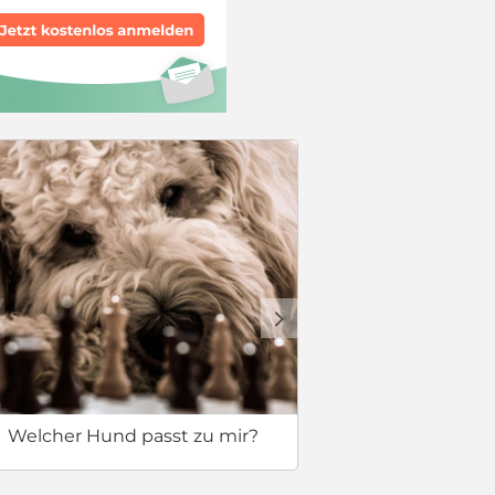
Sicherer 
d
Welcher Hund passt zu mir?