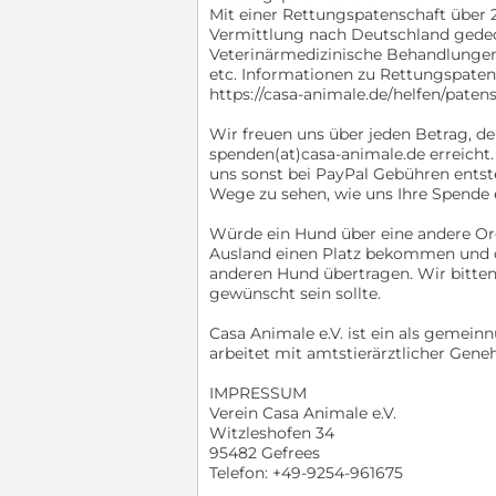
Mit einer Rettungspatenschaft über 
Vermittlung nach Deutschland gedeck
Veterinärmedizinische Behandlungen
etc. Informationen zu Rettungspaten
https://casa-animale.de/helfen/paten
Wir freuen uns über jeden Betrag, de
spenden(at)casa-animale.de erreicht.
uns sonst bei PayPal Gebühren entst
Wege zu sehen, wie uns Ihre Spende e
Würde ein Hund über eine andere Or
Ausland einen Platz bekommen und d
anderen Hund übertragen. Wir bitten 
gewünscht sein sollte.
Casa Animale e.V. ist ein als gemein
arbeitet mit amtstierärztlicher Gene
IMPRESSUM
Verein Casa Animale e.V.
Witzleshofen 34
95482 Gefrees
Telefon: +49-9254-961675