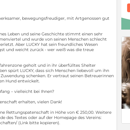
fmerksamer, bewegungsfreudiger, mit Artgenossen gut
önes Leben und seine Geschichte stimmt einen sehr
menviertel und wurde von seinen Menschen schlecht
erletzt. Aber LUCKY hat sein freundliches Wesen
st und weicht zurück - wer weiß was die treue
hrenzone geholt und in ihr überfülltes Shelter
eben spürt LUCKY, dass sich Menschen liebevoll um ihn
uwendung schenken. Er vertraut seinen Betreuerinnen
en Hund entwickelt.
c
fang – vielleicht bei Ihnen?
nschaft erhalten, vielen Dank!
ine Rettungspatenschaft in Höhe von € 250,00. Weitere
de des Textes oder auf der Homepage des Vereins:
chaften/ (Link bitte kopieren).