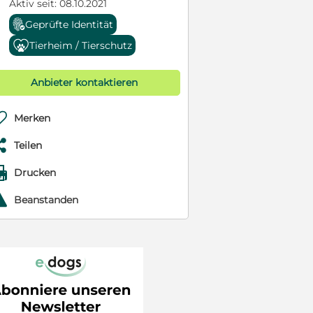
Aktiv seit: 08.10.2021
Geprüfte Identität
Tierheim / Tierschutz
Anbieter kontaktieren

Merken

Teilen

Drucken
r
Beanstanden