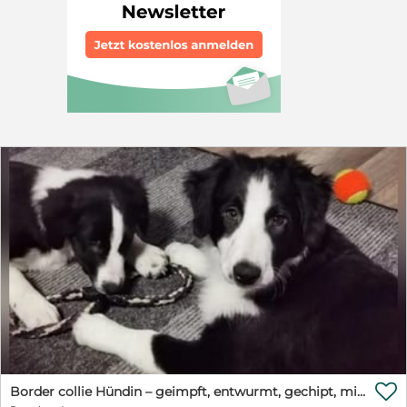
schön das Leben sein kann. Je früher die kleine Maus
das Tierheim verlassen kann, desto leichter startet sie in
ihr neues Leben. Wir würden uns auch über eine
Pflegestelle freuen. Wir suchen Menschen mit
Hundeerfahrung und Garten. Ein Hundekumpel, der
Saturday an die Pfote nimmt, wäre schön. Kinder
sollten 14 Jahre oder älter sein, denn wir sehen Saturday
nicht in einem quirligen Haushalt. Wenn Sie ein
Körbchen frei haben, sei es auf Zeit oder für immer,
dann nehmen Sie gerne Kontakt auf: Petra Niebuhr
0171 1246032 Email: petra.niebuhr@furbys-fellfreunde.de
Schauen Sie auf unsere Seite www.furbys-
fellfreunde.de unter -Fellfreund adoptieren-. Dort finden
Sie alle nötigen Infos zur Adoption oder Pflegestelle
und auch unsere Selbstauskunft. Alle Hunde sind bei
Ausreise gechipt, geimpft und reisen mit einem EU
Ausweis in einem beim deutschen Veterinäramt
registrierten Transport. Die Hunde reisen mit Traces.

Border collie Hündin – geimpft, entwurmt, gechipt, mit EU-Heimtierausweis