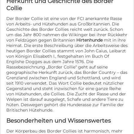
Herkunft und Geschichte des Border
Collie
Der Border Collie ist eine von der FCI anerkannte Rasse
von Arbeits- und Hütehunden aus Großbritannien. Die
Geschichte des Border Collies reicht weit zurück. Schon
um das Jahr 800 nahmen die Wikinger bei ihrer Rückkehr
von Feldzügen gegen Britannien
Hirtenhunde
mit in ihre
Heimat. Die erste Beschreibung über die Arbeitsweise des
heutigen Border Collies stammt von John Caius, Leibarzt
von Königin Elisabeth I., festgehalten im Buch Of
Englishe Dogges aus dem Jahre 1576. Die
Rassebezeichnung „Border Collie“ geht auf seine
geographische Herkunft zurück, das Border Country – das
Grenzland zwischen England und Schottland, und wird
seit 1910 verwendet. Das Wort Collie bedeutet nützlicher
Gegenstand und steht inzwischen für eine ganze Reihe
von Hütehunden, die Collies. Die Zucht der Rasse und der
Welpen ist darauf ausgelegt, Schafe und andere Tiere zu
hüten. Deswegen gehört die Hunderasse zur Familie der
Britischen Hütehunde.
Besonderheiten und Wissenswertes
Der Körperbau des Border Collies ist harmonisch, mehr