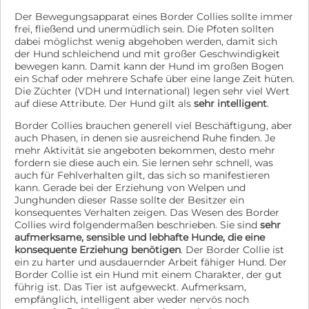
Der Bewegungsapparat eines Border Collies sollte immer
frei, fließend und unermüdlich sein. Die Pfoten sollten
dabei möglichst wenig abgehoben werden, damit sich
der Hund schleichend und mit großer Geschwindigkeit
bewegen kann. Damit kann der Hund im großen Bogen
ein Schaf oder mehrere Schafe über eine lange Zeit hüten.
Die Züchter (VDH und International) legen sehr viel Wert
auf diese Attribute. Der Hund gilt als
sehr intelligent
.
Border Collies brauchen generell viel Beschäftigung, aber
auch Phasen, in denen sie ausreichend Ruhe finden. Je
mehr Aktivität sie angeboten bekommen, desto mehr
fordern sie diese auch ein. Sie lernen sehr schnell, was
auch für Fehlverhalten gilt, das sich so manifestieren
kann. Gerade bei der Erziehung von Welpen und
Junghunden dieser Rasse sollte der Besitzer ein
konsequentes Verhalten zeigen. Das Wesen des Border
Collies wird folgendermaßen beschrieben. Sie sind
sehr
aufmerksame, sensible und lebhafte Hunde, die eine
konsequente Erziehung benötigen
. Der Border Collie ist
ein zu harter und ausdauernder Arbeit fähiger Hund. Der
Border Collie ist ein Hund mit einem Charakter, der gut
führig ist. Das Tier ist aufgeweckt. Aufmerksam,
empfänglich, intelligent aber weder nervös noch