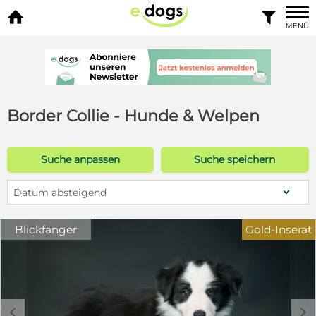


MENÜ
Border Collie - Hunde & Welpen
Suche anpassen
Suche speichern
Datum absteigend
Blickfänger
Gold-Inserat
c
d