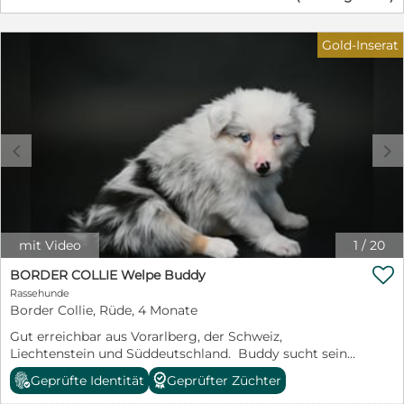
der perfekte Beifahrer (sitzt meist als erster); kann
problemlos eine angemessene Zeit alleine bleiben;
Gold-Inserat
möchte gerne „am Mann“ sein und benimmt sich dabei
tadellos, egal ob es in den Biergarten oder zu Freunden
geht. Wunsch-Zuhause: Prinz sein bei lieben Menschen,
die gerne spazieren gehen und ihn dem Alter
entsprechend noch etwas fordern und fördern (man ist
schließlich ein Border!) ; Kinder im Haushalt sollten
c
d
schon mindestens 10 Jahre sein – Alain genießt auch
seine Ruhephasen und ein Haus mit Garten wäre
natürlich ein Traum.
mit Video
1
/
20

BORDER COLLIE Welpe Buddy
Rassehunde
Border Collie, Rüde, 4 Monate
Gut erreichbar aus Vorarlberg, der Schweiz,
Liechtenstein und Süddeutschland. Buddy sucht sein
Für immer Zuhause Unsere bezaubernde Border
Geprüfte Identität
Geprüfter Züchter
Collie-Rüde Buddy (Blue-Merle mit Tan) ist auf der