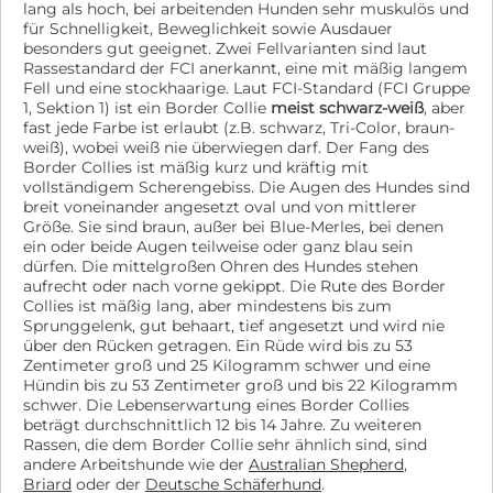
lang als hoch, bei arbeitenden Hunden sehr muskulös und
für Schnelligkeit, Beweglichkeit sowie Ausdauer
besonders gut geeignet. Zwei Fellvarianten sind laut
Rassestandard der FCI anerkannt, eine mit mäßig langem
Fell und eine stockhaarige. Laut FCI-Standard (FCI Gruppe
1, Sektion 1) ist ein Border Collie
meist schwarz-weiß
, aber
fast jede Farbe ist erlaubt (z.B. schwarz, Tri-Color, braun-
weiß), wobei weiß nie überwiegen darf. Der Fang des
Border Collies ist mäßig kurz und kräftig mit
vollständigem Scherengebiss. Die Augen des Hundes sind
breit voneinander angesetzt oval und von mittlerer
Größe. Sie sind braun, außer bei Blue-Merles, bei denen
ein oder beide Augen teilweise oder ganz blau sein
dürfen. Die mittelgroßen Ohren des Hundes stehen
aufrecht oder nach vorne gekippt. Die Rute des Border
Collies ist mäßig lang, aber mindestens bis zum
Sprunggelenk, gut behaart, tief angesetzt und wird nie
über den Rücken getragen. Ein Rüde wird bis zu 53
Zentimeter groß und 25 Kilogramm schwer und eine
Hündin bis zu 53 Zentimeter groß und bis 22 Kilogramm
schwer. Die Lebenserwartung eines Border Collies
beträgt durchschnittlich 12 bis 14 Jahre. Zu weiteren
Rassen, die dem Border Collie sehr ähnlich sind, sind
andere Arbeitshunde wie der
Australian Shepherd
,
Briard
oder der
Deutsche Schäferhund
.