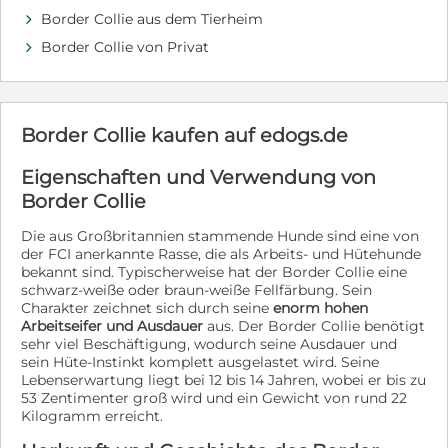
verantwortungsbewusste Familie benötigen. Die
Border Collie aus dem Tierheim
d
Welpen wurden am 09. Mai 2026 geboren und dürfen
Border Collie von Privat
glücklicherweise bis zu ihrer Ausreise bei ihrer Mutter
d
und ihren Besitzern aufwachsen. Sobald sie alt genug
sind und alle Ausreisevoraussetzungen erfüllen, können
sie mit unserem nächsten Transport nach Deutschland
reisen. Bei ihrer Vermittlung sind sie selbstverständlich
Border Collie kaufen auf edogs.de
vollständig geimpft, gechippt, entwurmt, entfloht und
im Besitz eines EU-Heimtierausweises. Hat einer der
Eigenschaften und Verwendung von
kleinen Schlingel dein Herz erobert? Dann freuen wir
Border Collie
uns auf deine aussagekräftige Bewerbung per E-Mail an
info.hundeschnauzen@t-online.de oder deinen Anruf
Die aus Großbritannien stammende Hunde sind eine von
unter 0152 55850725. Vielleicht darf einer dieser
der FCI anerkannte Rasse, die als Arbeits- und Hütehunde
wunderbaren Welpen schon bald bei dir ein liebevolles
bekannt sind. Typischerweise hat der Border Collie eine
Zuhause für immer finden.
schwarz-weiße oder braun-weiße Fellfärbung. Sein
Charakter zeichnet sich durch seine
enorm hohen
Arbeitseifer und Ausdauer
aus. Der Border Collie benötigt
sehr viel Beschäftigung, wodurch seine Ausdauer und
sein Hüte-Instinkt komplett ausgelastet wird. Seine
Lebenserwartung liegt bei 12 bis 14 Jahren, wobei er bis zu
53 Zentimenter groß wird und ein Gewicht von rund 22
Kilogramm erreicht.