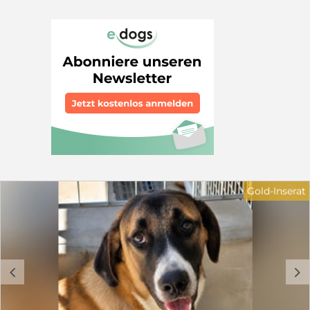
und bei jedem Besuch wurde er offener, neugieriger
und vor allem zutraulicher. Am Schluss ließ er sich
streicheln und lief auch nicht mehr weg. Wir suchen
für Shiloh eine Familie, die ihm zeigt, wie schön das
Leben sein kann. Er sollte liebevoll erzogen und
gefördert werden. Wir würden uns auch über eine
Pflegestelle freuen. Wir suchen Menschen mit
Hundeerfahrung und Garten. Ein Hundekumpel, der
Shiloh an die Pfote nimmt, wäre schön, ist aber kein
Muss. Kinder sollten 12 Jahre oder älter sein und den
verantwortungsvollen Umgang mit Hunden kennen.
Wenn Sie ein Körbchen frei haben, sei es auf Zeit oder
für immer, dann nehmen Sie gerne Kontakt auf: Petra
Niebuhr 0171 1246032 Email: petra.niebuhr@furbys-
fellfreunde.de Schauen Sie auf unsere Seite
Gold-Inserat
www.furbys-fellfreunde.de unter -Fellfreund
adoptieren-. Dort finden Sie alle nötigen Infos zur
Adoption oder Pflegestelle und auch unsere
Selbstauskunft. Alle Hunde sind bei Ausreise gechipt,
geimpft und reisen mit einem EU Ausweis in einem
beim deutschen Veterinäramt registrierten Transport.
c
d
Die Hunde reisen mit Traces.