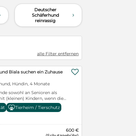
Deutscher
Schäferhund
d
d
reinrassig
alle Filter entfernen

und Biala suchen ein Zuhause
hund, Hündin, 4 Monate
nde sowohl an Senioren als
it (kleinen) Kindern, wenn die
n passen. Vermittlung in die
tät
Tierheim / Tierschutz
sterreich Nicht nur für
ioren ist ein verlässliches
muss im Vorfeld geklärt sein,
ässig versorgt, falls
600 €
g wird oder ein Ausfall
(Schutzgebühr)