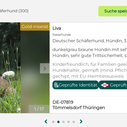
äferhund (300)
Suche spei
Gold-Inserat
Liva
Rassehunde
Deutscher Schäferhund, Hündin, 
dunkelgrau braune Hündin mit se
Hündin, sehr gute Trittsicherheit, s
und aufgeschlossen.
Kinderfreundlich, für Familien geei
d
Hundehalter, geimpft (mind. Pflic
gechipt, mit EU-Heimtierausweis
Geprüfte Identität
Geprüft
DE-07819
Tömmelsdorf Thüringen
1
/
17
g
h