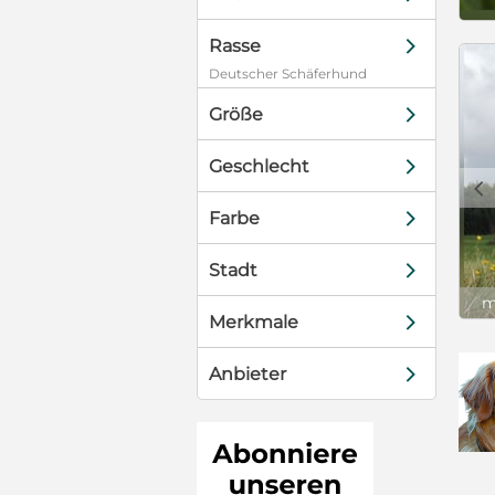
d
Rasse
Deutscher Schäferhund
d
Größe
d
Geschlecht
c
d
Farbe
d
Stadt
m
d
Merkmale
d
Anbieter