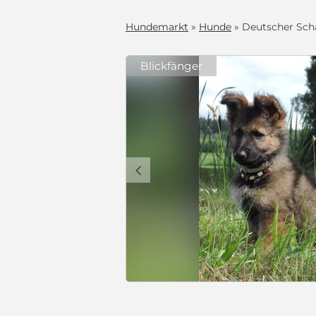
Hundemarkt
»
Hunde
» Deutscher Sch
Blickfänger
ader Rücken
 geb. 14.05.26
rzbraun mit
r schlagen
rfahrene
u vermitteln.
c
entwurmt,
r Deutsche
 " von der
ere
) ausgwertet.
tgt und LüW
1.500 €
eradem Rücken,
rn und den
ehr gut
e
i Abgabe