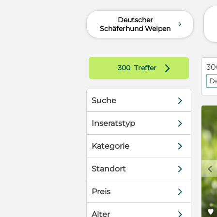
ter und auch
m Auto im
Deutscher
d
Schäferhund Welpen
 eine Familie
erwegs ist
ten gegeben
inen sehr
d
30
300
Treffer
sen für neues
ür Sport,
De
er. Hunde die
d
Suche
rieb haben um
eos und Bilder
d
Inseratstyp
d
Kategorie
c
d
Standort
d
Preis
d
Alter