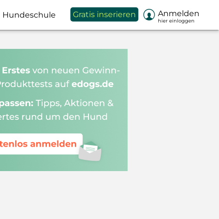

Anmelden
Gratis inserieren
Hundeschule
hier einloggen