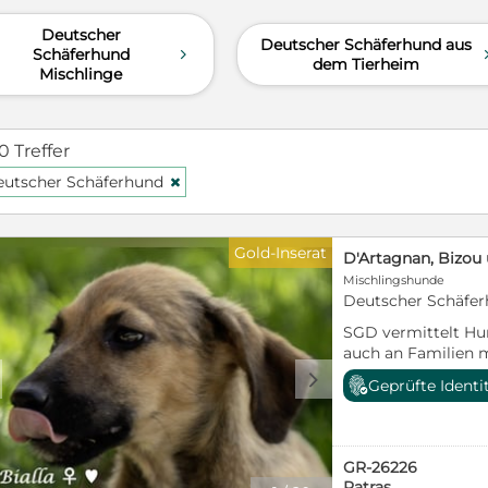
Deutscher
Deutscher Schäferhund aus
Schäferhund
d
dem Tierheim
Mischlinge
0 Treffer
utscher Schäferhund
H
Gold-Inserat
D'Artagnan, Bizou 
Mischlingshunde
Deutscher Schäfer
SGD vermittelt Hu
auch an Familien m
Rahmenbedingunge
d
Geprüfte Identi
Schweiz und nach Ö
Seniorinnen und Sen
Backup Pflicht. Es 
wer den Hund zuverl
GR-26226
Unterstützung nöti
Patras