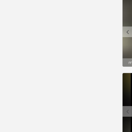
c
m
c