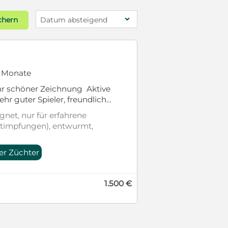
chern
Datum absteigend
Blickfänger
3 Monate
hr schöner Zeichnung Aktive
ehr guter Spieler, freundlich
gnet, nur für erfahrene
c
htimpfungen), entwurmt,
er Züchter
1.500 €