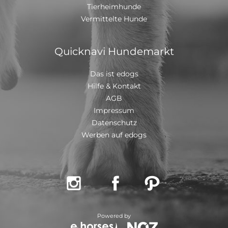
Tierheimhunde
mit einem EU Ausweis in einem beim deutschen
Veterinäramt registriertem Transport
Vermittelte Hunde
Quicknavi Hundemarkt
Das ist edogs
Hilfe & Kontakt
AGB
Impressum
Datenschutz
Werben auf edogs



Powered by