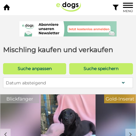


MENÜ
Mischling kaufen und verkaufen
Suche anpassen
Suche speichern
Datum absteigend
Blickfänger
Gold-Inserat
c
d