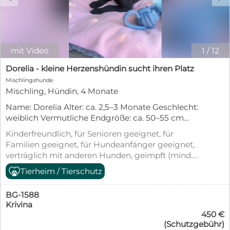
mit Video
1
/
12
Dorelia - kleine Herzenshündin sucht ihren Platz
Mischlingshunde
Mischling, Hündin, 4 Monate
Name: Dorelia Alter: ca. 2,5–3 Monate Geschlecht:
weiblich Vermutliche Endgröße: ca. 50–55 cm
Schulterhöhe Aufenthaltsort: Sofia, Bulgarien – bei
Kinderfreundlich, für Senioren geeignet, für
den PetSisters Dorelia hat ihr ganzes Leben noch
Familien geeignet, für Hundeanfänger geeignet,
vor sich – und wünscht sich nichts sehnlicher als
verträglich mit anderen Hunden, geimpft (mind.
Menschen, die sie liebevoll auf ihrem Weg
Pflichtimpfungen), entwurmt, gechipt, mit EU-
Tierheim / Tierschutz
begleiten und ihr ein Zuhause für immer schenken.
Heimtierausweis, Tierschutzgesetz §11
Ihr Start ins Leben war jedoch alles andere als
unbeschwert. Gemeinsam mit ihren sieben
BG-1588
Geschwistern wurde sie mutterseelenallein auf der
Krivina
450 €
Straße gefunden. Von ihrer Mama fehlte jede Spur.
(Schutzgebühr)
Die Welpen waren noch viel zu jung, um sich selbst