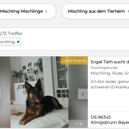
Mischling Mischlinge
Mischling aus dem Tierheim
d
473 Treffer
schling
H
Gold-Inserat
Engel Talih sucht 
Mischlingshunde
Mischling, Rüde, E
Ich bin leider gez
schweren Erkranku
meinen Rüden Talih 
d
9 Monaten bei mir. 
cm groß und zu 10
Hündinnen verträg
aus Rumänien aus e
DE-86343
seiner Vergangenhei
Königsbrunn Baye
1
/
6
menschenbezogener,