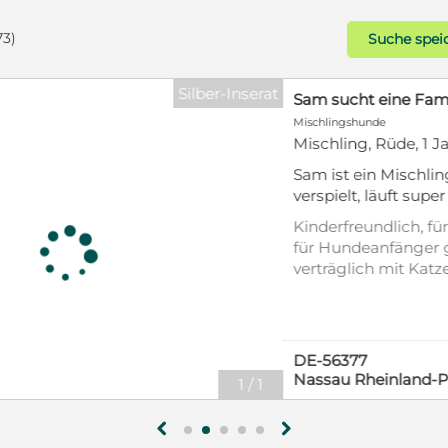
73)
Suche spei
Silber-Inserat
Sam sucht eine Familie
Mischlingshunde
Mischling, Rüde, 1 Jahr
Sam ist ein Mischling im Alter von 
verspielt, läuft super an der Leine,
Artgenossen. Sam hat eine Schulte
Kinderfreundlich, für Senioren geei
gechipt, entwurmt und hat alle Imp
für Hundeanfänger geeignet, vert
Zweithund. Er ist ruhig, weint nich
verträglich mit Katzen, geimpft (m
hat keine Anzeichen von Jagdtrieb. 
entwurmt, gechipt, mit EU-Heimti
kleine Maus? Er ist herzerrreißend 
Stubenrein
wenn jemand fremdes vorm Tor steh
Anfragen und Ihren Besuch bei un
DE-56377
Nassau Rheinland-Pfalz
1
/
1
g
h