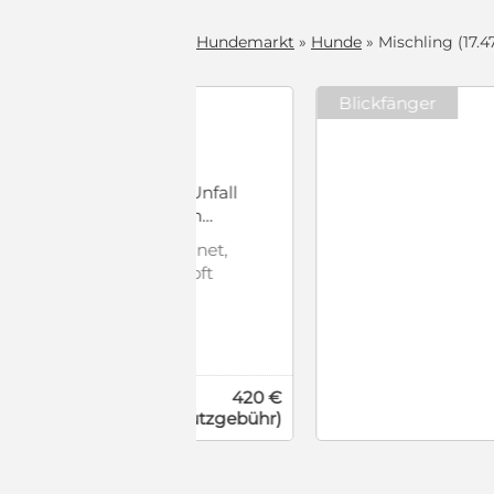
Hundemarkt
»
Hunde
» Mischling (17.4
Blickfänger
chweren Unfall
von einem
ana ihn
lien geeignet,
versorgte
ert, geimpft
en, testen und
 EU-
kommt gut
setz §11
 Schmerzen. #
eriger Hund,
ist er
420 €
eduld öffnet
(Schutzgebühr)
in toller
ch gut, wobei
 ist
 wiegt etwa 25