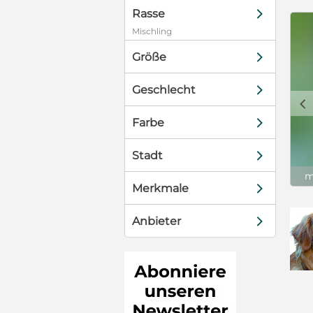
d
Rasse
Mischling
d
Größe
d
Geschlecht
c
d
Farbe
d
Stadt
m
d
Merkmale
d
Anbieter