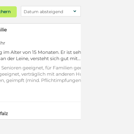
chern
Datum absteigend
Blickfänger
15 Monaten. Er ist sehr
 versteht sich gut mit
rhöhe von 40 cm, ist
gnet, für Familien geeignet,
fungen. Sam ist ideal als
c
räglich mit anderen Hunden,
t, kann alleine bleiben und
ind. Pflichtimpfungen),
Wer verliebt sich in die
erausweis, Welpenwurf,
freundlich. Schlägt kurz an,
t. Wir freuen uns auf Ihre
s zu Hause.
450 €
mit Video