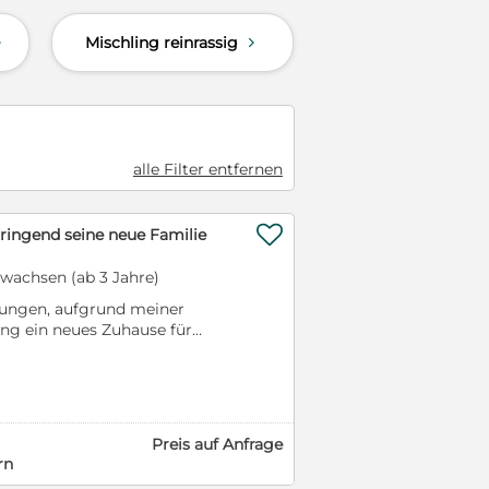
Mischling reinrassig
d
d
alle Filter entfernen

dringend seine neue Familie
rwachsen (ab 3 Jahre)
wungen, aufgrund meiner
ng ein neues Zuhause für
zu suchen. Talih lebt erst seit
Er ist ca 3 Jahre alt, knapp 50
0% mit allen Rüden und
lich. Er kommt ursprünglich
iner Tötungsstation. Trotz
Preis auf Anfrage
t ist er ein sehr
rn
 fröhlicher, lieber Kerl, der