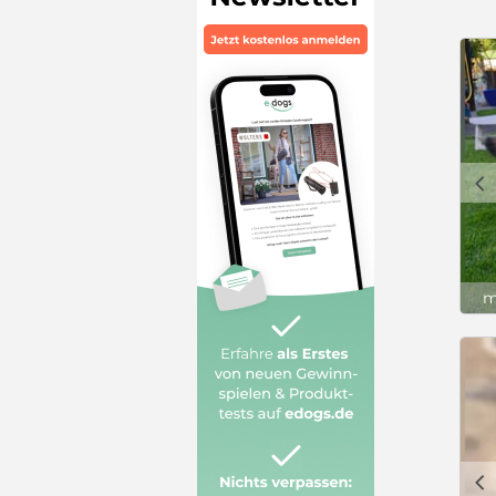
c
m
c