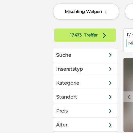
 wie ZEN,
Mischling Welpen
d
leinen
st. Von dort
t, um in ihre
 sie
d
17.
17.473
Treffer
mpft,
Mi
n Snap-4-Test
Test auf
d
Suche
ter sind die
d
h einer
Inseratstyp
tet einen
ise der
d
Kategorie
n angemeldet
e
c
d
Standort
 Fragebogen
-
d
Preis
n, dass ZEN
 die Zuneigung
d
Alter