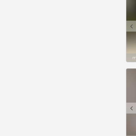
c
m
c