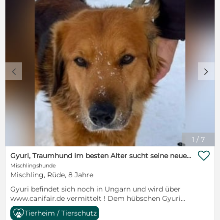
c
d
1
/
7

Gyuri, Traumhund im besten Alter sucht seine neue Familie !
Mischlingshunde
Mischling, Rüde, 8 Jahre
Gyuri befindet sich noch in Ungarn und wird über
www.canifair.de vermittelt ! Dem hübschen Gyuri
hat leider ein trauriges Schicksal ereilt, sein Herrchen
Tierheim / Tierschutz
ist verstorben und da sich keiner in der Familie um