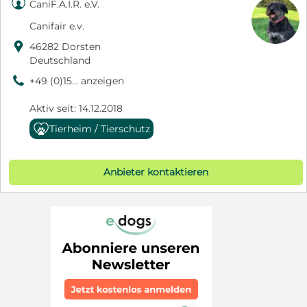

CaniF.A.I.R. e.V.
Canifair e.v.

46282 Dorsten
Deutschland
9
+49 (0)15... anzeigen
Aktiv seit: 14.12.2018
Tierheim / Tierschutz
Anbieter kontaktieren