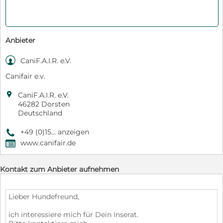
Anbieter

CaniF.A.I.R. e.V.
Canifair e.v.

CaniF.A.I.R. e.V.
46282 Dorsten
Deutschland
+49 (0)15... anzeigen
9
www.canifair.de
,
Kontakt zum Anbieter aufnehmen