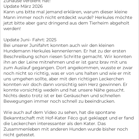
Zuhause verdient hat!
Update März 2026
Kann uns bitte mal jemand erklären, warum dieser kleine
Mann immer noch nicht entdeckt wurde? Herkules möchte
jetzt bitte aber ganz dringend aus dem Tierheim abgeholt
werden!
Update Juni- Fahrt: 2025
Bei unserer Junifahrt konnten auch wir den kleinen
Hundemann Herkules kennenlernen. Er hat zu der ersten
Beschreibung schon riesen Schritte gemacht. Wir konnten
ihn an der Leine mitnehmen und er ist ganz brav mit uns
zum Auslauf gegangen. Dort angekommen, wusste er zwar
noch nicht so richtig, was er von uns halten und wie er mit
uns umgehen sollte, aber mit den richtigen Leckerchen
konnten wir doch dann vorsichtig sein Herz gewinnen. Er
konnte vorsichtig wedeln und hat unsere Nähe gesucht.
Nichts desto trotz ist er bei Geräuschen und schnellen
Bewegungen immer noch schnell zu beeindrucken.
Wie auch auf dem Video zu sehen, hat die spontane
Bekanntschaft mit Hof-Kater Féco gut geklappt und er fand
die Leckerchen interessanter als den Kater. Das
Zusammenleben mit anderen Hunden wurde bisher noch
nicht getestet.