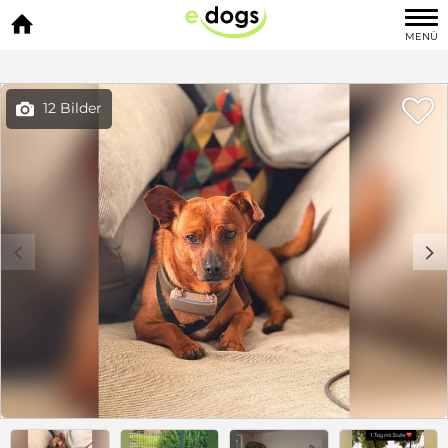

MENÜ

12 Bilder

c
d