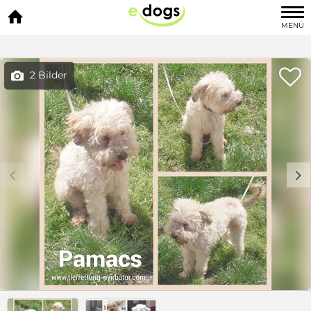

MENÜ

2 Bilder

c
d