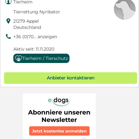

Tierheim
Tierrettung Nyribator

21279 Appel
Deutschland
9
+36 (0)70... anzeigen
Aktiv seit: 11.11.2020
Tierheim / Tierschutz
Anbieter kontaktieren