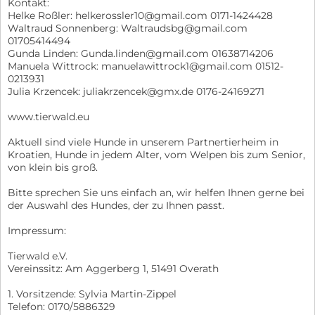
Kontakt:
Helke Roßler: helkerossler10@gmail.com 0171-1424428
Waltraud Sonnenberg: Waltraudsbg@gmail.com
01705414494
Gunda Linden: Gunda.linden@gmail.com 01638714206
Manuela Wittrock: manuelawittrock1@gmail.com 01512-
0213931
Julia Krzencek: juliakrzencek@gmx.de 0176-24169271
www.tierwald.eu
Aktuell sind viele Hunde in unserem Partnertierheim in
Kroatien, Hunde in jedem Alter, vom Welpen bis zum Senior,
von klein bis groß.
Bitte sprechen Sie uns einfach an, wir helfen Ihnen gerne bei
der Auswahl des Hundes, der zu Ihnen passt.
Impressum:
Tierwald e.V.
Vereinssitz: Am Aggerberg 1, 51491 Overath
1. Vorsitzende: Sylvia Martin-Zippel
Telefon: 0170/5886329