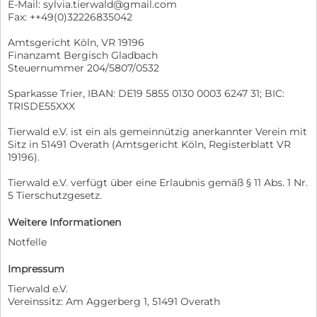
E-Mail: sylvia.tierwald@gmail.com
Fax: ++49(0)32226835042
Amtsgericht Köln, VR 19196
Finanzamt Bergisch Gladbach
Steuernummer 204/5807/0532
Sparkasse Trier, IBAN: DE19 5855 0130 0003 6247 31; BIC:
TRISDE55XXX
Tierwald e.V. ist ein als gemeinnützig anerkannter Verein mit
Sitz in 51491 Overath (Amtsgericht Köln, Registerblatt VR
19196).
Tierwald e.V. verfügt über eine Erlaubnis gemäß § 11 Abs. 1 Nr.
5 Tierschutzgesetz.
Weitere Informationen
Notfelle
Impressum
Tierwald e.V.
Vereinssitz: Am Aggerberg 1, 51491 Overath