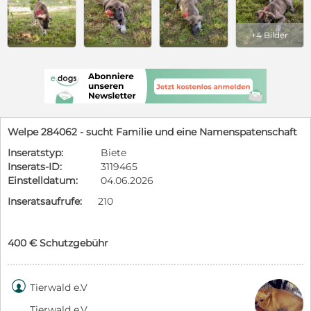
+4 Bilder
Welpe 284062 - sucht Familie und eine Namenspatenschaft
Inseratstyp:
Biete
Inserats-ID:
3119465
Einstelldatum:
04.06.2026
Inseratsaufrufe:
210
400 € Schutzgebühr

Tierwald e.V
Tierwald e.V.