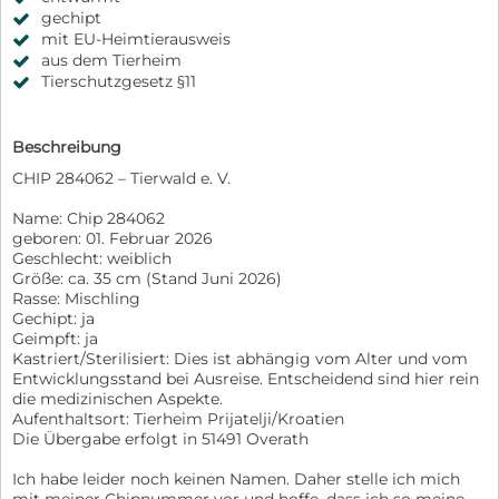
gechipt
mit EU-Heimtierausweis
aus dem Tierheim
Tierschutzgesetz §11
Beschreibung
CHIP 284062 – Tierwald e. V.
Name: Chip 284062
geboren: 01. Februar 2026
Geschlecht: weiblich
Größe: ca. 35 cm (Stand Juni 2026)
Rasse: Mischling
Gechipt: ja
Geimpft: ja
Kastriert/Sterilisiert: Dies ist abhängig vom Alter und vom
Entwicklungsstand bei Ausreise. Entscheidend sind hier rein
die medizinischen Aspekte.
Aufenthaltsort: Tierheim Prijatelji/Kroatien
Die Übergabe erfolgt in 51491 Overath
Ich habe leider noch keinen Namen. Daher stelle ich mich
mit meiner Chipnummer vor und hoffe, dass ich so meine