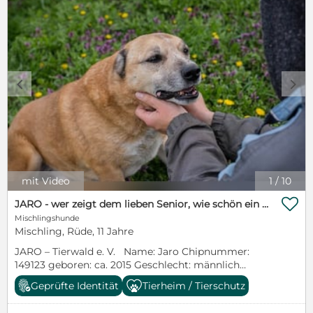
c
d
mit Video
1
/
10

JARO - wer zeigt dem lieben Senior, wie schön ein Hundeleben sein kann?
Mischlingshunde
Mischling, Rüde, 11 Jahre
JARO – Tierwald e. V. Name: Jaro Chipnummer:
149123 geboren: ca. 2015 Geschlecht: männlich
Größe: ca. 53 cm Rasse: Mischling Gechipt: ja
Geprüfte Identität
Tierheim / Tierschutz
Geimpft: ja Kastriert/Sterilisiert: bei Abgabe ja
Aufenthaltsort: Tierheim Prijatelji/Kroatien Die