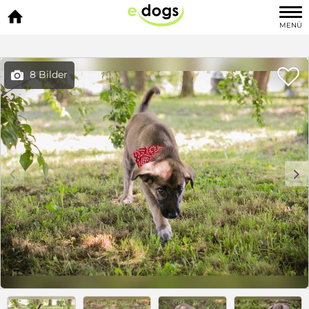

MENÜ

8 Bilder

c
d