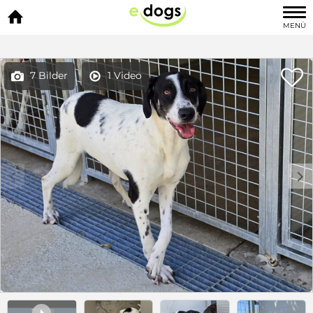

MENÜ

7 Bilder
1 Video


c
d
