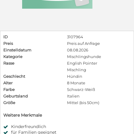
ID
3107964
Preis
Preis auf Anfrage
Einstelldatum
08.08.2026
Kategorie
Mischlingshunde
Rasse
English Pointer
Mischling
Geschlecht
Hündin
Alter
8 Monate
Farbe
Schwarz-Weiß
Geburtsland
Italien
Größe
Mittel (bis 50cm)
Weitere Merkmale
Kinderfreundlich
für Familien geeignet