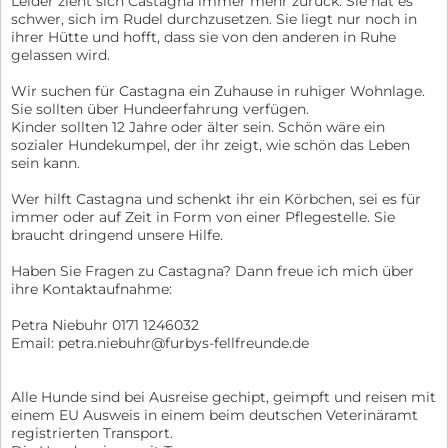
Leider zieht sich Castagna immer mehr zurück. Sie hat es
schwer, sich im Rudel durchzusetzen. Sie liegt nur noch in
ihrer Hütte und hofft, dass sie von den anderen in Ruhe
gelassen wird.
Wir suchen für Castagna ein Zuhause in ruhiger Wohnlage.
Sie sollten über Hundeerfahrung verfügen.
Kinder sollten 12 Jahre oder älter sein. Schön wäre ein
sozialer Hundekumpel, der ihr zeigt, wie schön das Leben
sein kann.
Wer hilft Castagna und schenkt ihr ein Körbchen, sei es für
immer oder auf Zeit in Form von einer Pflegestelle. Sie
braucht dringend unsere Hilfe.
Haben Sie Fragen zu Castagna? Dann freue ich mich über
ihre Kontaktaufnahme:
Petra Niebuhr 0171 1246032
Email: petra.niebuhr@furbys-fellfreunde.de
Alle Hunde sind bei Ausreise gechipt, geimpft und reisen mit
einem EU Ausweis in einem beim deutschen Veterinäramt
registrierten Transport.