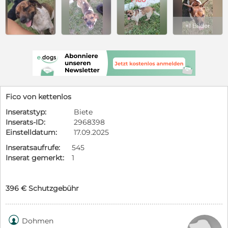
+1 Bilder
Fico von kettenlos
Inseratstyp:
Biete
Inserats-ID:
2968398
Einstelldatum:
17.09.2025
Inseratsaufrufe:
545
Inserat gemerkt:
1
396 € Schutzgebühr

Dohmen