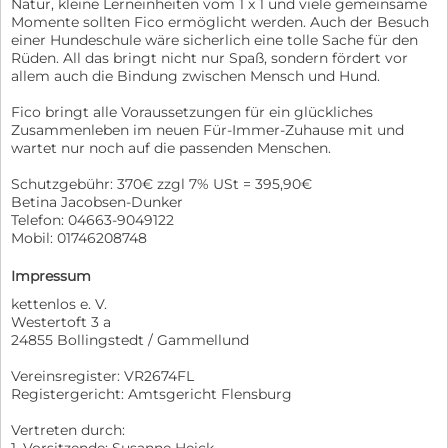
Natur, kleine Lerneinheiten vom 1 x 1 und viele gemeinsame
Momente sollten Fico ermöglicht werden. Auch der Besuch
einer Hundeschule wäre sicherlich eine tolle Sache für den
Rüden. All das bringt nicht nur Spaß, sondern fördert vor
allem auch die Bindung zwischen Mensch und Hund.
Fico bringt alle Voraussetzungen für ein glückliches
Zusammenleben im neuen Für-Immer-Zuhause mit und
wartet nur noch auf die passenden Menschen.
Schutzgebühr: 370€ zzgl 7% USt = 395,90€
Betina Jacobsen-Dunker
Telefon: 04663-9049122
Mobil: 01746208748
Impressum
kettenlos e. V.
Westertoft 3 a
24855 Bollingstedt / Gammellund
Vereinsregister: VR2674FL
Registergericht: Amtsgericht Flensburg
Vertreten durch:
1. Vorsitzende: Susanne Heick