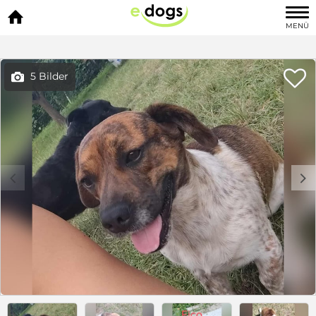

MENÜ

5 Bilder

c
d