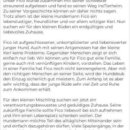
Unser Fico wurde zusammen mit seiner Schwester
streunend aufgelesen und fand so seinen Weg insTierheim.
Zu seiner Vorgeschichte können wir daher nichts sagen.
Trotz allem ist der kleine Hundemann Fico ein
lebenslustiger, freundlicher und vor allem witziger Kerl. Nun
suchen wir für den kleinen Rüden ein endgültiges und
liebevolles Zuhause.
Fico ist aufgeschlossener, unkomplizierter und liebenswerter
junger Hund. Auch mit seinen Artgenossen hat der kleine
Kerl keine Probleme. Gegenüber Menschen zeigt er sich
einfach nur lieb. Wir können uns für Fico gut eine Familie,
gerne auch mit vernünftigen Kindern, vorstellen. Das Leben
in einer Familie hat Fico noch nicht kennengelernt. Aber mit
den richtigen Menschen an seiner Seite, wird der Hundebub
den Einzug sicherlich gut meistern. Zum Anfang ist es aber
sehr wichtig, dass der junge Rüde sehr viel Zeit und Ruhe
zum Ankommen erhält.
Für den kleinen Mischling suchen wir jetzt ein
verantwortungsbewusstes und geduldiges Zuhause. Seine
zukünftige Familie sollte Fico liebevoll bei sich aufnehmen
und ihm einen Lebensplatz schenken wollen. Der
Hundemann möchte Teil des alltäglichen Miteinander sein
und einfach dazugehören dürfen. Viele Spaziergänge, in der