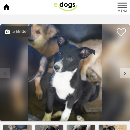

MENÜ

5 Bilder

c
d