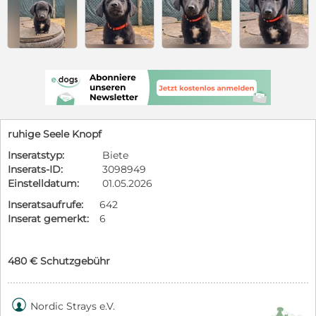
ruhige Seele Knopf
Inseratstyp:
Biete
Inserats-ID:
3098949
Einstelldatum:
01.05.2026
Inseratsaufrufe:
642
Inserat gemerkt:
6
480 € Schutzgebühr

Nordic Strays e.V.