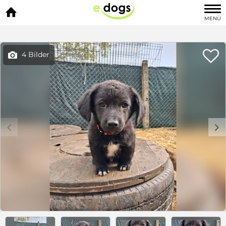

MENÜ

4 Bilder

c
d