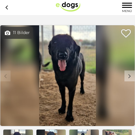
c
MENÜ

11 Bilder

c
d