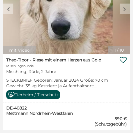
c
d
mit Video
1
/
10

Theo-Tibor - Riese mit einem Herzen aus Gold
Mischlingshunde
Mischling, Rüde, 2 Jahre
STECKBRIEF Geboren: Januar 2024 Größe: 70 cm
Gewicht: 35 kg Kastriert: ja Aufenthaltsort:
Griechenland Theo-Tibor: Theo lebte einst ein stilles,
Tierheim / Tierschutz
friedliches Leben am Rand eines kleinen Dorfes in
Nordgriechenland. Er gehörte zu einer kleinen
DE-40822
Hundefamilie, die dort gemeinsam ihre Tage
Mettmann Nordrhein-Westfalen
verbrachte – bis ein Giftanschlag alles zerstörte. Die
590 €
Welpen überlebten nicht. Theo selbst kämpfte sich
(Schutzgebühr)
zurück ins Leben, und heute ist er zusammen mit
Eleni, der Mutter der Welpen, in einer liebevollen