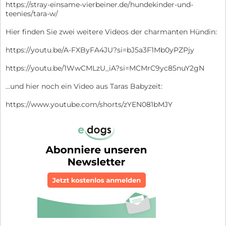
https://stray-einsame-vierbeiner.de/hundekinder-und-
teenies/tara-w/
Hier finden Sie zwei weitere Videos der charmanten Hündin:
https://youtu.be/A-FXByFA4JU?si=bJ5a3F1Mb0yPZPjy
https://youtu.be/1WwCMLzU_iA?si=MCMrC9yc85nuY2gN
...und hier noch ein Video aus Taras Babyzeit:
https://www.youtube.com/shorts/zYEN081bMJY