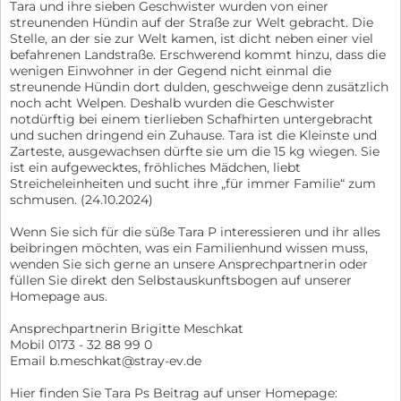
Tara und ihre sieben Geschwister wurden von einer
streunenden Hündin auf der Straße zur Welt gebracht. Die
Stelle, an der sie zur Welt kamen, ist dicht neben einer viel
befahrenen Landstraße. Erschwerend kommt hinzu, dass die
wenigen Einwohner in der Gegend nicht einmal die
streunende Hündin dort dulden, geschweige denn zusätzlich
noch acht Welpen. Deshalb wurden die Geschwister
notdürftig bei einem tierlieben Schafhirten untergebracht
und suchen dringend ein Zuhause. Tara ist die Kleinste und
Zarteste, ausgewachsen dürfte sie um die 15 kg wiegen. Sie
ist ein aufgewecktes, fröhliches Mädchen, liebt
Streicheleinheiten und sucht ihre „für immer Familie“ zum
schmusen. (24.10.2024)
Wenn Sie sich für die süße Tara P interessieren und ihr alles
beibringen möchten, was ein Familienhund wissen muss,
wenden Sie sich gerne an unsere Ansprechpartnerin oder
füllen Sie direkt den Selbstauskunftsbogen auf unserer
Homepage aus.
Ansprechpartnerin Brigitte Meschkat
Mobil 0173 - 32 88 99 0
Email b.meschkat@stray-ev.de
Hier finden Sie Tara Ps Beitrag auf unser Homepage: