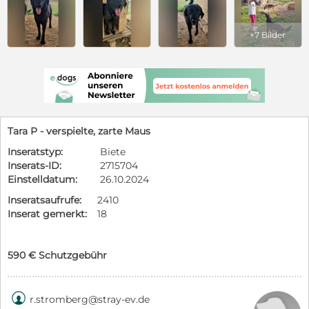
+7 Bilder
Tara P - verspielte, zarte Maus
Inseratstyp:
Biete
Inserats-ID:
2715704
Einstelldatum:
26.10.2024
Inseratsaufrufe:
2410
Inserat gemerkt:
18
590 € Schutzgebühr

r.stromberg@stray-ev.de