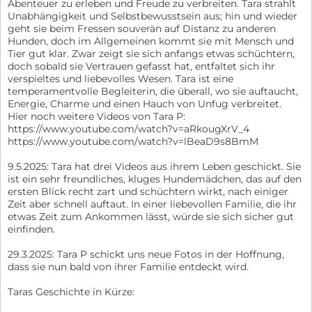
Abenteuer zu erleben und Freude zu verbreiten. Tara strahlt
Unabhängigkeit und Selbstbewusstsein aus; hin und wieder
geht sie beim Fressen souverän auf Distanz zu anderen
Hunden, doch im Allgemeinen kommt sie mit Mensch und
Tier gut klar. Zwar zeigt sie sich anfangs etwas schüchtern,
doch sobald sie Vertrauen gefasst hat, entfaltet sich ihr
verspieltes und liebevolles Wesen. Tara ist eine
temperamentvolle Begleiterin, die überall, wo sie auftaucht,
Energie, Charme und einen Hauch von Unfug verbreitet.
Hier noch weitere Videos von Tara P:
https://www.youtube.com/watch?v=aRkougXrV_4
https://www.youtube.com/watch?v=lBeaD9s8BmM
9.5.2025: Tara hat drei Videos aus ihrem Leben geschickt. Sie
ist ein sehr freundliches, kluges Hundemädchen, das auf den
ersten Blick recht zart und schüchtern wirkt, nach einiger
Zeit aber schnell auftaut. In einer liebevollen Familie, die ihr
etwas Zeit zum Ankommen lässt, würde sie sich sicher gut
einfinden.
29.3.2025: Tara P schickt uns neue Fotos in der Hoffnung,
dass sie nun bald von ihrer Familie entdeckt wird.
Taras Geschichte in Kürze: