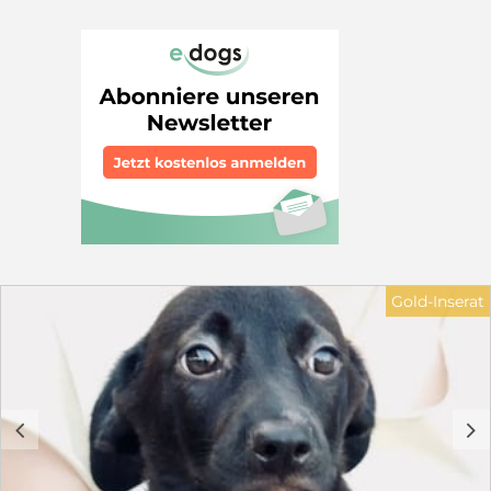
Vito sucht noch ein Zuhause! Die Welpen wurden in
unwegsamem Gelände in Patras geborgen. Auf Bitten
der Stadt haben wir sie aufgenommen und suchen nun
auf diesem Weg ein gutes Zuhause für sie. Kokonis
sind perfekte Familienhunde.
________________________________________ Fakten •
Geboren: ca. 01. 04.2026 • Erwartete Endgröße: 45 cm,
ca.12-16 kg, Vito bleibt kleiner, max. 40cm • Charakter:
fröhlich, verspielt, gesund, lebhaft Maila ist reserviert.
________________________________________ Die
anfallenden Kosten setzen sich wie folgt zusammen:
Transportkosten: 250 € Impfungen, Chip und
Ausstellung des Passes: 165 € Entwurmung,
Giardienbehandlung sowie Parasitenschutz: 75 €
Futterkosten: 50 € Ärztliche Versorgung: 50 € Halsband
Gold-Inserat
und Geschirr: 10€ Gesamtkosten: 600 € Vielen Dank
für Ihr Verständnis, dass diese Ausgaben notwendig
sind, um eine sichere Versorgung, medizinische
Betreuung und eine gute Vorbereitung der Welpen zu
gewährleisten. Wir beraten Sie vor der Adoption und
sind auch danach für Sie da. In der Schutzgebühr
c
d
enthalten: • Chip & EU-Heimtierausweis • Alle
Impfungen nach STIKO (inkl. Zwingerhusten) mit DP
Plus von Novibac Impfung mit Pneumodog