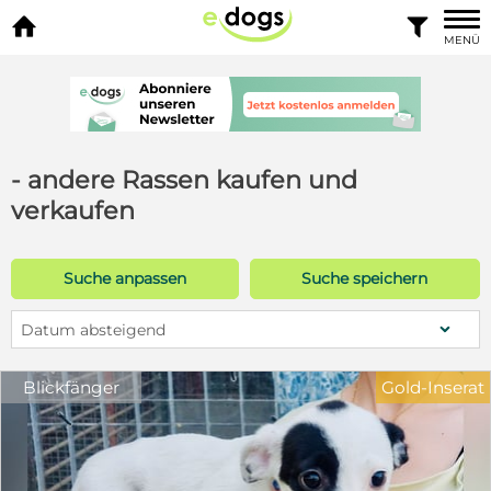


MENÜ
- andere Rassen kaufen und
verkaufen
Suche anpassen
Suche speichern
Datum absteigend
Blickfänger
Gold-Inserat