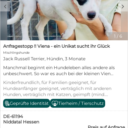
c
d
1
/
6
Anfragestopp !! Viena - ein Unikat sucht ihr Glück
Mischlingshunde
Jack Russell Terrier, Hündin, 3 Monate
Manchmal beginnt ein Hundeleben alles andere als
unbeschwert. So war es auch bei der kleinen Viena.
Gemeinsam mit ihren beiden Geschwistern wurde
Kinderfreundlich, für Familien geeignet, für
sie auf Sardinien von der Polizei aufgegriffen.
Hundeanfänger geeignet, verträglich mit anderen
Niemand weiß, wie lange die drei Welpen schon
Hunden, verträglich mit Katzen, geimpft (mind.
auf sich allein gestellt waren. Ende Juni fanden sie
Pflichtimpfungen), entwurmt, gechipt, mit EU-
Geprüfte Identität
Tierheim / Tierschutz
schließlich Schutz in unserem Partnertierheim
Heimtierausweis, aus dem Tierheim,
LIDA in Olbia. Dort wurden sie liebevoll versorgt,
Tierschutzgesetz §11
aufgepäppelt, gechippt und geimpft. Heute fehlt
DE-61194
der kleinen Viena nur noch eines: ihre eigene
Niddatal Hessen
Preis auf Anfrage
Familie. Viena ist ein zauberhaftes Hundekind, das