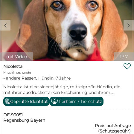
c
d
mit Video
1
/
7

Nicoletta
Mischlingshunde
- andere Rassen, Hündin, 7 Jahre
Nicoletta ist eine siebenjährige, mittelgroße Hündin, die
mit ihrer ausdrucksstarken Erscheinung und ihrem
wachen Blick sofort auffällt. Sie bringt viel
Geprüfte Identität
Tierheim / Tierschutz
Persönlichkeit mit: intelligent, sensibel und
menschenbezogen, gleichzeitig aber auch mit einem
DE-93051
ausgeprägten Jagdtrieb und einer ordentlichen Portion
Regensburg Bayern
Energie. Vermutlich steckt eine Bracke oder ein
Preis auf Anfrage
Foxhound in ihr – ihre feine Nase und ihre Freude an
(Schutzgebühr)
Bewegung sprechen jedenfalls dafür. Im Haus zeigt