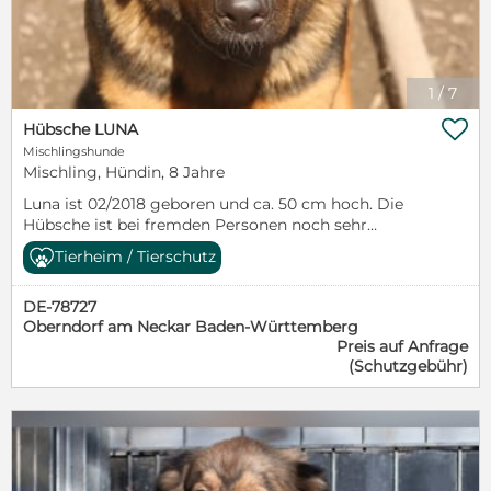
1
/
7

Hübsche LUNA
Mischlingshunde
Mischling, Hündin, 8 Jahre
Luna ist 02/2018 geboren und ca. 50 cm hoch. Die
Hübsche ist bei fremden Personen noch sehr
unsicher und braucht Zeit bis sie Zutrauen fasst. Bei
Tierheim / Tierschutz
zu vielen Umweltreizen muss man ihr noch ruhig
und souverän zur Seite stehen. 07423-86 98 378
DE-78727
Unsere Tiere werden gegen Schutzvertrag und -
Oberndorf am Neckar Baden-Württemberg
Gebühr in verantwortungsvolle Hände abgegeben.
Preis auf Anfrage
Besuchen Sie die lustige Bande und viele weitere
(Schutzgebühr)
süße Schnauzen auf unserem Tierschutzhof ( 45 Min.
südlich von Stuttgart
)!>>www.menschenfuertiere.de<< 07423 8698378