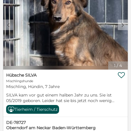
c
d
1
/
4

Hübsche SILVA
Mischlingshunde
Mischling, Hündin, 7 Jahre
SILVA kam vor gut einem halben Jahr zu uns. Sie ist
05/2019 geboren. Leider hat sie bis jetzt noch wenig
kennengelernt und ist sehr ängstlich. Normale
Tierheim / Tierschutz
Alltagssituationen werden für sie zu einer schweren
Aufgabe, in der die Unsicherheit momentan noch
DE-78727
siegt. Wir sind jedoch davon überzeugt, dass man
Oberndorf am Neckar Baden-Württemberg
Silva mit Geduld und Training zeigen kann, wie