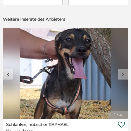
Weitere Inserate des Anbieters
c
d
1
/
4

Schlanker, hübscher RAPHAEL
Mischlingshunde