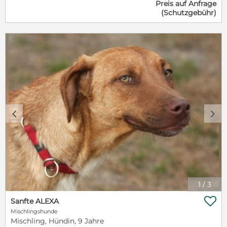
Preis auf Anfrage
schön ein Hundeleben sein kann. Silvas zukünftiges
(Schutzgebühr)
Zuhause sollte Erfahrung im Umgang mit
Angsthunden haben. Ein souveräner Hundekumpel
wäre für Silva sehr wichtig und würde ihr die ersten
Schritte erleichtern. Wir möchten Silva so gerne
einen Start in ein richtiges Hundeleben geben. – hier:
Tierschutzinitiative Menschen für Tiere e.V. Unsere
Tiere werden gegen Schutzvertrag und -Gebühr in
verantwortungsvolle Hände abgegeben. Besuchen
Sie die lustige Bande und viele weitere süße
Schnauzen auf unserem Tierschutzhof ( 45 Min.
südlich von Stuttgart
c
d
)!>>www.menschenfuertiere.de<< 07423 8698378
1
/
3

Sanfte ALEXA
Mischlingshunde
Mischling, Hündin, 9 Jahre