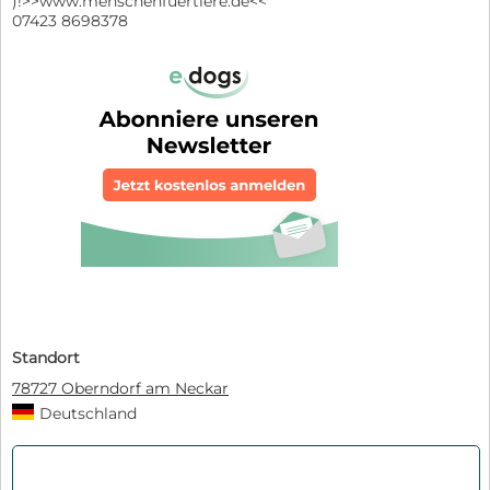
)!>>www.menschenfuertiere.de<<
07423 8698378
Standort
78727 Oberndorf am Neckar
Deutschland