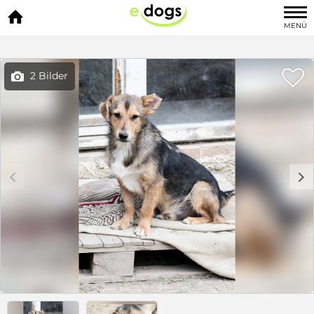

MENÜ

2 Bilder

c
d