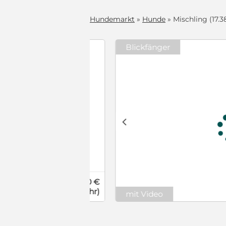
Hundemarkt
»
Hunde
» Mischling (17.3
Blickfänger
(R)* ❤️❤️❤️ treue Hundeseele ROCKY - 10 Jahre, 39cm/10kg - Beagle-Mix
m alten
gen, wollten
 ausgesperrt
lien geeignet,
nisieren.
c
deren Hunden,
er von Rockys
gen),
. Rocky ist ein
s dem
usgeglichener
änglich. Ein
it anderen
460 €
 kastriert,
(Schutzgebühr)
te Hände
mit Video
ktuell in
 von uns
t werden -