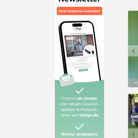
c
m
c