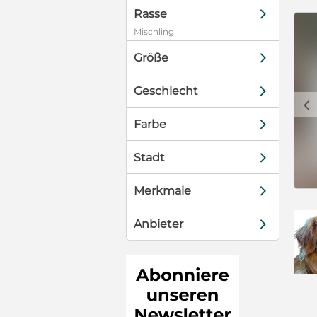
d
Rasse
n Tier in
Mischling
eiten!
ernothilfe in
d
Größe
n
65039;
d
Geschlecht
**** Bitte
c
ne
d
Farbe
 ohne
persönliche
d
Stadt
***
d
Merkmale
d
Anbieter