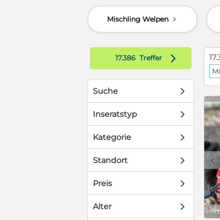
eele ein
Mischling Welpen
d
 traurige
anden sein.
n einem
e er auch
d
17.
17.386
Treffer
eren Kindern
Mi
 schönen
. zu einer
d
Suche
riftliche
r und einer
d
ssituation des
Inseratstyp
gen ohne
beiten.
d
Kategorie
n unserem
h direkt zu
c
d
Standort
weit! Ein
gestelle ist
d
Preis
eute seit
iben die Hunde
d
ber unsere
Alter
m
lichen