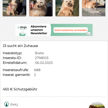
+1 Bilder
J3 sucht ein Zuhause
Inseratstyp:
Biete
Inserats-ID:
2798103
Einstelldatum:
06.02.2025
Inseratsaufrufe:
688
Inserat gemerkt:
2
450 € Schutzgebühr

PHU