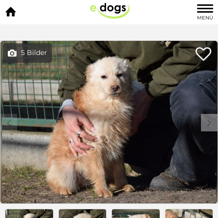

MENÜ

5 Bilder

c
d