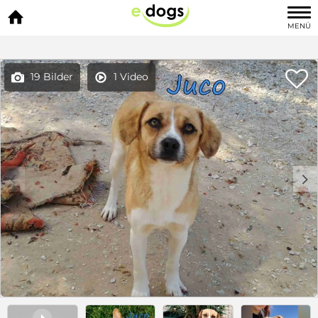

MENÜ

19 Bilder
1 Video


c
d
