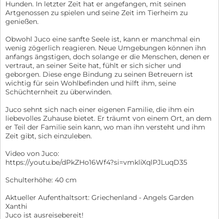
Hunden. In letzter Zeit hat er angefangen, mit seinen
Artgenossen zu spielen und seine Zeit im Tierheim zu
genießen.
Obwohl Juco eine sanfte Seele ist, kann er manchmal ein
wenig zögerlich reagieren. Neue Umgebungen können ihn
anfangs ängstigen, doch solange er die Menschen, denen er
vertraut, an seiner Seite hat, fühlt er sich sicher und
geborgen. Diese enge Bindung zu seinen Betreuern ist
wichtig für sein Wohlbefinden und hilft ihm, seine
Schüchternheit zu überwinden.
Juco sehnt sich nach einer eigenen Familie, die ihm ein
liebevolles Zuhause bietet. Er träumt von einem Ort, an dem
er Teil der Familie sein kann, wo man ihn versteht und ihm
Zeit gibt, sich einzuleben.
Video von Juco:
https://youtu.be/dPkZHo16Wf4?si=vmkliXqlPJLuqD35
Schulterhöhe: 40 cm
Aktueller Aufenthaltsort: Griechenland - Angels Garden
Xanthi
Juco ist ausreisebereit!