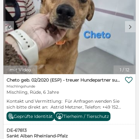
c
d
mit Video
1
/
12

Cheto geb. 02/2020 (ESP) - treuer Hundepartner sucht seine zweite Chance!
Mischlingshunde
Mischling, Rüde, 6 Jahre
Kontakt und Vermittlung: Für Anfragen wenden Sie
sich bitte direkt an: Astrid Metzner, Telefon: +49 1522
9390002 E-Mail: a.metzner@sos-dogs.de https://sos-
Geprüfte Identität
Tierheim / Tierschutz
dogs.de/nachrichten/wichtig-information-zur-
adoption Cheto ist ein mittelgroßer Mischlingsrüde
DE-67813
mit einem großen Herzen. Mit seinen 17 kg und
Sankt Alban Rheinland-Pfalz
seiner freundlichen Ausstrahlung bringt er alles mit,