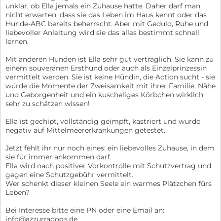
unklar, ob Ella jemals ein Zuhause hatte. Daher darf man
nicht erwarten, dass sie das Leben im Haus kennt oder das
Hunde-ABC bereits beherrscht. Aber mit Geduld, Ruhe und
liebevoller Anleitung wird sie das alles bestimmt schnell
lernen.
Mit anderen Hunden ist Ella sehr gut verträglich. Sie kann zu
einem souveränen Ersthund oder auch als Einzelprinzessin
vermittelt werden. Sie ist keine Hündin, die Action sucht - sie
würde die Momente der Zweisamkeit mit ihrer Familie, Nähe
und Geborgenheit und ein kuscheliges Körbchen wirklich
sehr zu schätzen wissen!
Ella ist gechipt, vollständig geimpft, kastriert und wurde
negativ auf Mittelmeererkrankungen getestet.
Jetzt fehlt ihr nur noch eines: ein liebevolles Zuhause, in dem
sie für immer ankommen darf.
Ella wird nach positiver Vorkontrolle mit Schutzvertrag und
gegen eine Schutzgebühr vermittelt.
Wer schenkt dieser kleinen Seele ein warmes Plätzchen fürs
Leben?
Bei Interesse bitte eine PN oder eine Email an:
info@azzurradogs.de