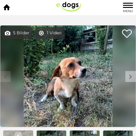

MENÜ

5 Bilder
1 Video


c
d
