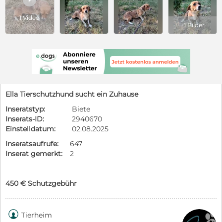
1 Video
+1 Bilder
Ella Tierschutzhund sucht ein Zuhause
Inseratstyp:
Biete
Inserats-ID:
2940670
Einstelldatum:
02.08.2025
Inseratsaufrufe:
647
Inserat gemerkt:
2
450 € Schutzgebühr

Tierheim