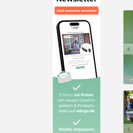
c
m
c