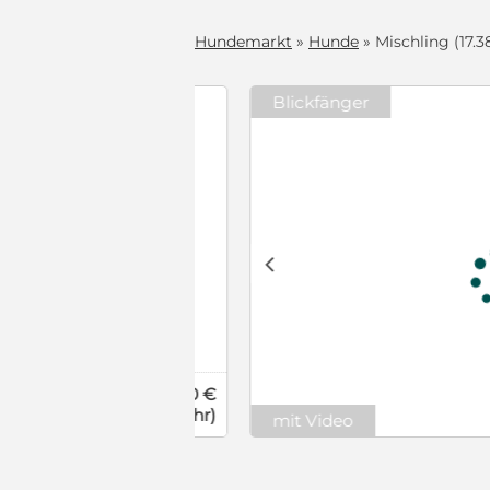
Hundemarkt
»
Hunde
» Mischling (17.3
Blickfänger
glich kommt er
 und ist nun
t sich Riley
lien geeignet,
h sehr
c
deren Hunden,
chland ist er
gen),
nem
s dem
e - das hat er
nd, der aber
viel
430 €
nungen sind
(Schutzgebühr)
fach weiter.
mit Video
 sich Riley
iley auch
 kein