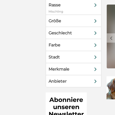
d
Rasse
Mischling
d
Größe
d
Geschlecht
c
d
Farbe
d
Stadt
d
Merkmale
d
Anbieter