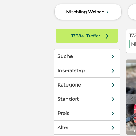
 Er ist
Mischling Welpen
d
 Riley suchen
ie schön ein
r Pflegestelle
riert,
d
17.
17.384
Treffer
s. Weitere
Mi
epage
nde-in-
d
Suche
d
Inseratstyp
d
Kategorie
c
d
Standort
d
Preis
d
Alter
m