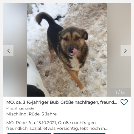
c
d
1
/
15

MO, ca. 3 ½-jähriger Bub, Größe nachfragen, freundlich, sozial, etwas vorsichtig)
Mischlingshunde
Mischling, Rüde, 5 Jahre
MO, Rüde, *ca. 15.10.2021, Größe nachfragen,
freundlich, sozial, etwas vorsichtig, lebt noch in
Rumänien bei Paws of Love Ooohh wie schön, dass