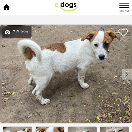

MENÜ

7 Bilder

c
d