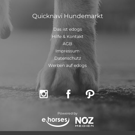
Quicknavi Hundemarkt
Das ist edogs
Hilfe & Kontakt
AGB
Impressum
Datenschutz
Werben auf edogs



Powered by