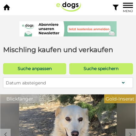


MENÜ
Mischling kaufen und verkaufen
Suche anpassen
Suche speichern
Datum absteigend
Blickfänger
Gold-Inserat
c
d