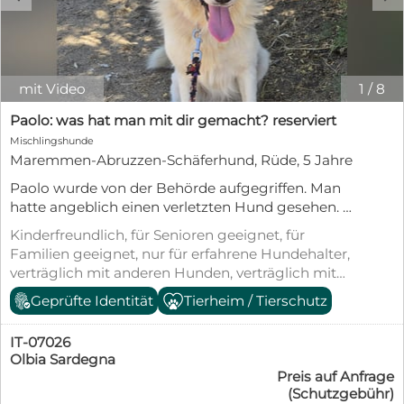
mit Video
1
/
8
Paolo: was hat man mit dir gemacht? reserviert
Mischlingshunde
Maremmen-Abruzzen-Schäferhund, Rüde, 5 Jahre
Paolo wurde von der Behörde aufgegriffen. Man
hatte angeblich einen verletzten Hund gesehen.
Als man Paolo dann in unser Kooperationstierheim
Kinderfreundlich, für Senioren geeignet, für
brachte, war man zuerst sprachlos. Er war in einem
Familien geeignet, nur für erfahrene Hundehalter,
guten Zustand, nicht dürr, weißes Fell, aber er hatte
verträglich mit anderen Hunden, verträglich mit
eine riesengroße Wunde am Bein, wo man nicht
Katzen, kastriert/sterilisiert, geimpft (mind.
Geprüfte Identität
Tierheim / Tierschutz
weiß, woher sie kommen könnte. Ein Wunde von
Pflichtimpfungen), entwurmt, gechipt, mit EU-
ca 15 cm großen Durchmesser, nur rohes Fleisch.
Heimtierausweis, aus dem Tierheim,
Es sah frisch aus und durch entsprechende
IT-07026
Tierschutzgesetz §11
Maßnahmen konnte man eine Infektion
Olbia Sardegna
Preis auf Anfrage
verhindern. Nun lebt Paolo in einem kleinen
(Schutzgebühr)
Zwinger, wird regelmäßig (2x täglich/15 min)