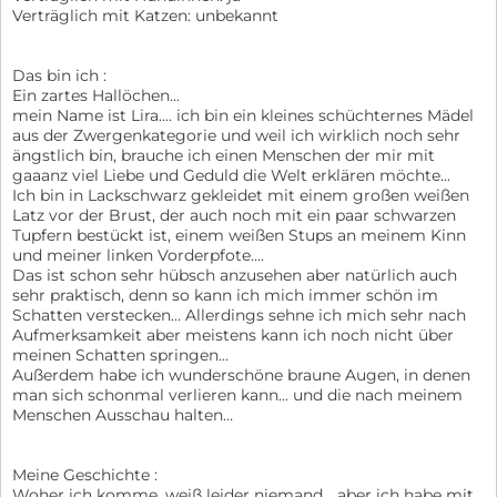
Verträglich mit Katzen: unbekannt
Das bin ich :
Ein zartes Hallöchen...
mein Name ist Lira.... ich bin ein kleines schüchternes Mädel
aus der Zwergenkategorie und weil ich wirklich noch sehr
ängstlich bin, brauche ich einen Menschen der mir mit
gaaanz viel Liebe und Geduld die Welt erklären möchte...
Ich bin in Lackschwarz gekleidet mit einem großen weißen
Latz vor der Brust, der auch noch mit ein paar schwarzen
Tupfern bestückt ist, einem weißen Stups an meinem Kinn
und meiner linken Vorderpfote....
Das ist schon sehr hübsch anzusehen aber natürlich auch
sehr praktisch, denn so kann ich mich immer schön im
Schatten verstecken... Allerdings sehne ich mich sehr nach
Aufmerksamkeit aber meistens kann ich noch nicht über
meinen Schatten springen...
Außerdem habe ich wunderschöne braune Augen, in denen
man sich schonmal verlieren kann... und die nach meinem
Menschen Ausschau halten…
Meine Geschichte :
Woher ich komme, weiß leider niemand... aber ich habe mit