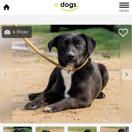

MENÜ

6 Bilder

c
d