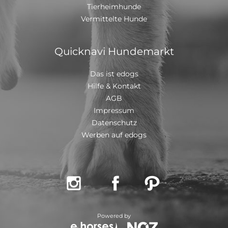
Tierheimhunde
Vermittelte Hunde
Quicknavi Hundemarkt
Das ist edogs
Hilfe & Kontakt
AGB
Impressum
Datenschutz
Werben auf edogs



Powered by