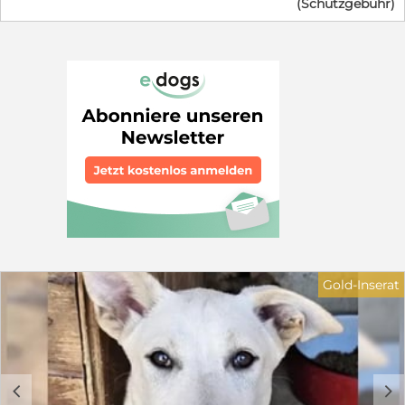
(Schutzgebühr)
Minute hochträchtig gerettet wurde. Ein wenig Zeit
haben wir noch, doch wir können nicht für immer
bleiben - ab Ende Augsut dürfen wir ausziehen.Wir
halten unsere Mama gerade ganz schön auf Trab, sind
neugierig und verspielt und kuscheln am liebsten
stundenlang. Da wir langsam groß und selbstständig
werden, packen wir bald unsere Köfferchen. Wir suchen
Menschen, die uns die Welt zeigen, uns das Hunde-
Einmaleins beibringen und uns nie wieder hergeben.
Auch unsere wundervolle Mama sucht ein eigenes
Zuhause (wird später separat vorgestellt). in dem sie
nach der anstrengenden Welpenzeit endlich die
Prinzessin sein darf. Bei unserem Auszug sind wir
natürlich geimpft, gechipt und mehrfach entwurmt.
Auf dem letzten Foto ist unsere Mama zu sehen. Wenn
du dich in einen von uns (oder in unsere Mama) verliebt
hast und ein gutes Zuhause bieten kannst, melde dich
Gold-Inserat
schnell bei unseren Pflegeeltern. Wir freuen uns auf
dich! Wer schenkt einem der bezaubernden
Hundekinder ein liebevolles Zuhause für immer? Ein
Garten sollte vorhanden sein. Gerne ländlich oder am
grünen Stadtrand oder in einem grünen Viertel. Einen
kuscheligen Sofaplatz würden sie auch nicht verachten.
c
d
Gerne zu einer Familie mit größeren Kindern oder zu