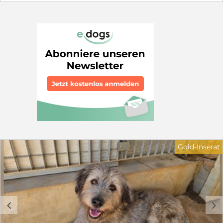
es schwer, sich im Rudel durchzusetzen. Sie liegt nur
noch in ihrer Hütte und hofft, dass sie von den anderen
in Ruhe gelassen wird. Wir suchen für Castagna ein
Zuhause in ruhiger Wohnlage. Sie sollten über
Hundeerfahrung verfügen. Kinder sollten 12 Jahre oder
älter sein. Schön wäre ein sozialer Hundekumpel, der ihr
zeigt, wie schön das Leben sein kann. Wer hilft
Castagna und schenkt ihr ein Körbchen, sei es für
immer oder auf Zeit in Form von einer Pflegestelle. Sie
braucht dringend unsere Hilfe. Haben Sie Fragen zu
Castagna? Dann freue ich mich über ihre
Kontaktaufnahme: Petra Niebuhr 0171 1246032 Email:
petra.niebuhr@furbys-fellfreunde.de Alle Hunde sind
bei Ausreise gechipt, geimpft und reisen mit einem EU
Ausweis in einem beim deutschen Veterinäramt
registrierten Transport. Die Hunde reisen mit Traces.
Gold-Inserat
c
d