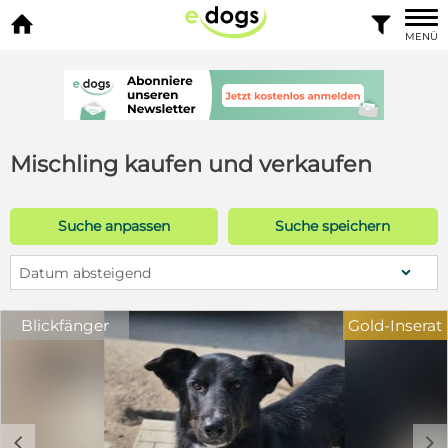


MENÜ
Mischling kaufen und verkaufen
Suche anpassen
Suche speichern
Datum absteigend
Blickfänger
Gold-Inserat
c
d