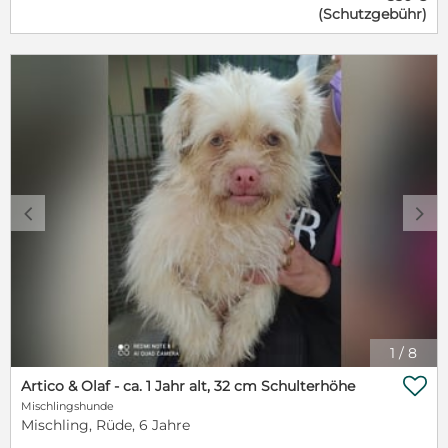
(Schutzgebühr)
Zukunft durch eine Kastration vorgebeugt. Eine
tolle Hündin sucht eine neue Chance. Wenn Sie ihre
Familie sein möchten, dann stellen Sie sich
ausführlich bei uns vor. Natürlich wird Libra
geimpft, gechipt, kastriert und auf
Mittelmeerkrankheiten getestet in ihr neues Zuhause
reisen.
c
d
1
/
8

Artico & Olaf - ca. 1 Jahr alt, 32 cm Schulterhöhe
Mischlingshunde
Mischling, Rüde, 6 Jahre