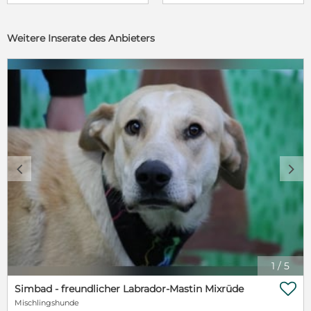
Weitere Inserate des Anbieters
c
d
1
/
5

Simbad - freundlicher Labrador-Mastin Mixrüde
Mischlingshunde