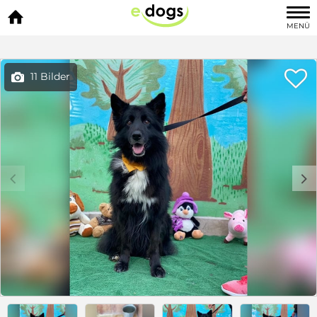

MENÜ

11 Bilder

c
d