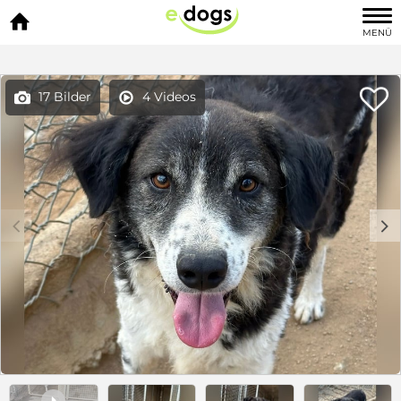

MENÜ

17 Bilder
4 Videos


c
d
