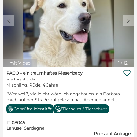
c
d
mit Video
1
/
12

PACO - ein traumhaftes Riesenbaby
Mischlingshunde
Mischling, Rüde, 4 Jahre
“Wer weiß, vielleicht wäre ich abgehauen, als Barbara
mich auf der Straße aufgelesen hat. Aber ich konnte
nicht. Ich war verletzt. Ich hatte Schmerzen. Aber es
Geprüfte Identität
Tierheim / Tierschutz
ist alles wieder gut. Schon lange.” Paco ist ein
stattlicher und ausgesprochen hübscher Kerl. Im
IT-08045
Umgang mit anderen Rüden könnte man meinen, er
Lanusei Sardegna
wüsste das, so wie er sich ihnen gegenüber
Preis auf Anfrage
manchmal verhält. Dafür kommt er sehr gut mit