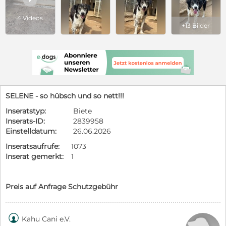
4 Videos
+13 Bilder
SELENE - so hübsch und so nett!!!
Inseratstyp:
Biete
Inserats-ID:
2839958
Einstelldatum:
26.06.2026
Inseratsaufrufe:
1073
Inserat gemerkt:
1
Preis auf Anfrage Schutzgebühr

Kahu Cani e.V.