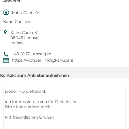
Anbieter

Kahu Cani e.V.
Kahu Cani e.V.

Kahu Cani e.V.
08045 Lanusei
Italien
+49 (0)17... anzeigen
9
https://wonderl.ink/@kahucani
,
Kontakt zum Anbieter aufnehmen