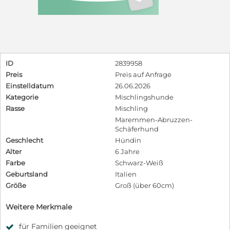
ID
2839958
Preis
Preis auf Anfrage
Einstelldatum
26.06.2026
Kategorie
Mischlingshunde
Rasse
Mischling
Maremmen-Abruzzen-
Schäferhund
Geschlecht
Hündin
Alter
6 Jahre
Farbe
Schwarz-Weiß
Geburtsland
Italien
Größe
Groß (über 60cm)
Weitere Merkmale
für Familien geeignet