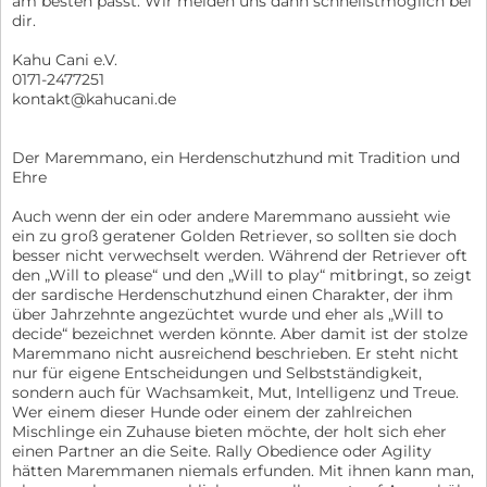
am besten passt. Wir melden uns dann schnellstmöglich bei
dir.
Kahu Cani e.V.
0171-2477251
kontakt@kahucani.de
Der Maremmano, ein Herdenschutzhund mit Tradition und
Ehre
Auch wenn der ein oder andere Maremmano aussieht wie
ein zu groß geratener Golden Retriever, so sollten sie doch
besser nicht verwechselt werden. Während der Retriever oft
den „Will to please“ und den „Will to play“ mitbringt, so zeigt
der sardische Herdenschutzhund einen Charakter, der ihm
über Jahrzehnte angezüchtet wurde und eher als „Will to
decide“ bezeichnet werden könnte. Aber damit ist der stolze
Maremmano nicht ausreichend beschrieben. Er steht nicht
nur für eigene Entscheidungen und Selbstständigkeit,
sondern auch für Wachsamkeit, Mut, Intelligenz und Treue.
Wer einem dieser Hunde oder einem der zahlreichen
Mischlinge ein Zuhause bieten möchte, der holt sich eher
einen Partner an die Seite. Rally Obedience oder Agility
hätten Maremmanen niemals erfunden. Mit ihnen kann man,