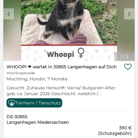
c
d
1
/
5

WHOOPI ❤ wartet in 30855 Langenhagen auf Dich
Mischlingshunde
Mischling, Hündin, 7 Monate
Gesucht: Zuhause Herkunft: Varna/ Bulgarien Alter:
geb. ca. Januar 2026 Geschlecht: weiblich /
unkastriert Rasse: Mischling mittel (Stand Juni 2026
Tierheim / Tierschutz
ca. 40 cm) Besonderheit: keine Verträglich mit…
Hunde: ja Katzen: ja Kinder: keine Kleinkinder
DE-30855
Charakter: Whoopi ist eine bezaubernde junge
Langenhagen Niedersachsen
Hündin, die seit Anfang Juni auf ihrer Pflegestelle in
390 €
Deutschland lebt. Sie zeigt sie sich zunächst noch
(Schutzgebühr)
etwas vorsichtig und zurückhaltend – doch das Eis