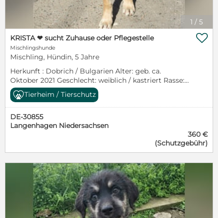
1
/
5

KRISTA ❤ sucht Zuhause oder Pflegestelle
Mischlingshunde
Mischling, Hündin, 5 Jahre
Herkunft : Dobrich / Bulgarien Alter: geb. ca.
Oktober 2021 Geschlecht: weiblich / kastriert Rasse:
Mischling mittel, Schulterhöhe: ca. 45cm, Gewicht:
Tierheim / Tierschutz
ca. 12kg Ausreise ab: sofort Besonderheit: keine
Verträglich mit… Katzen: nicht bekannt Hunde: ja
DE-30855
Kinder: ja, keine Kleinkinder Charakter: freundlich
Langenhagen Niedersachsen
und verspielt, nur anfangs zurückhaltend Sicherheit:
360 €
geimpft, gechipt, EU-Pass vorhanden
(Schutzgebühr)
Bemerkungen: keine Schwester von KRIS Interesse
geweckt? Wenn Sie nähere Informationen zu dem
Tier wünschen, schreiben Sie uns bitte eine
Nachricht.