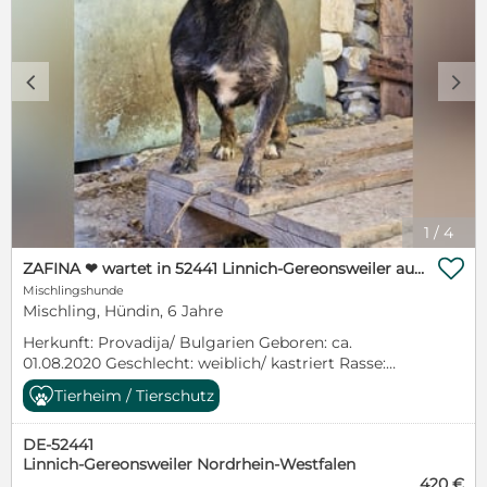
c
d
1
/
4

ZAFINA ❤ wartet in 52441 Linnich-Gereonsweiler auf DICH
Mischlingshunde
Mischling, Hündin, 6 Jahre
Herkunft: Provadija/ Bulgarien Geboren: ca.
01.08.2020 Geschlecht: weiblich/ kastriert Rasse:
Mischling klein - mittel Ausreise ab: sofort Verträgt
Tierheim / Tierschutz
sich mit: Hunde: ja Katzen: nicht bekannt Kinder: ja,
ab Teenager Charakter: Liebe, freundliche Dame, die
DE-52441
einfach nur gefallen möchte und die
Linnich-Gereonsweiler Nordrhein-Westfalen
Aufmerksamkeit ihrer Menschen liebt. Es kann sein,
420 €