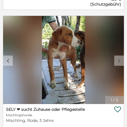
dass sie etwas Zeit zum Ankommen benötigt, aber
(Schutzgebühr)
dann wird sie Deine beste Freundin. Sicherheit:
Geimpft – gechipt – auf innere und äußere Parasiten
behandelt – EU Ausweis vorhanden Bemerkungen:
ZAFINA & ZAFAR sind Geschwister. ***************
Interesse geweckt? Wenn Sie nähere Informationen
zu dem Tier wünschen, schreiben Sie uns bitte eine
Nachricht.
c
d
1
/
5

SELY ❤ sucht Zuhause oder Pflegestelle
Mischlingshunde
Mischling, Rüde, 3 Jahre