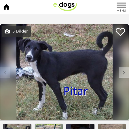

MENÜ

5 Bilder

c
d