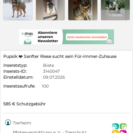
+1 Bilder
Pupsik ❤️ Sanfter Riese sucht sein Für-immer-Zuhause
Inseratstyp:
Biete
Inserats-ID:
3140047
Einstelldatum:
09.07.2026
Inseratsaufrufe:
100
585 € Schutzgebühr

Tierheim
Pfotenvermittlung e. V. - Tierschutz