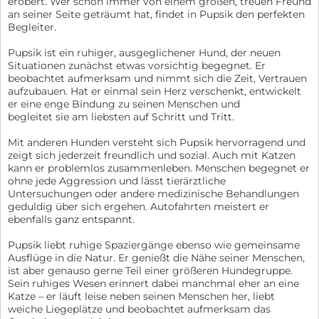
erobert. Wer schon immer von einem großen, treuen Freund
an seiner Seite geträumt hat, findet in Pupsik den perfekten
Begleiter.
Pupsik ist ein ruhiger, ausgeglichener Hund, der neuen
Situationen zunächst etwas vorsichtig begegnet. Er
beobachtet aufmerksam und nimmt sich die Zeit, Vertrauen
aufzubauen. Hat er einmal sein Herz verschenkt, entwickelt
er eine enge Bindung zu seinen Menschen und
begleitet sie am liebsten auf Schritt und Tritt.
Mit anderen Hunden versteht sich Pupsik hervorragend und
zeigt sich jederzeit freundlich und sozial. Auch mit Katzen
kann er problemlos zusammenleben. Menschen begegnet er
ohne jede Aggression und lässt tierärztliche
Untersuchungen oder andere medizinische Behandlungen
geduldig über sich ergehen. Autofahrten meistert er
ebenfalls ganz entspannt.
Pupsik liebt ruhige Spaziergänge ebenso wie gemeinsame
Ausflüge in die Natur. Er genießt die Nähe seiner Menschen,
ist aber genauso gerne Teil einer größeren Hundegruppe.
Sein ruhiges Wesen erinnert dabei manchmal eher an eine
Katze – er läuft leise neben seinen Menschen her, liebt
weiche Liegeplätze und beobachtet aufmerksam das