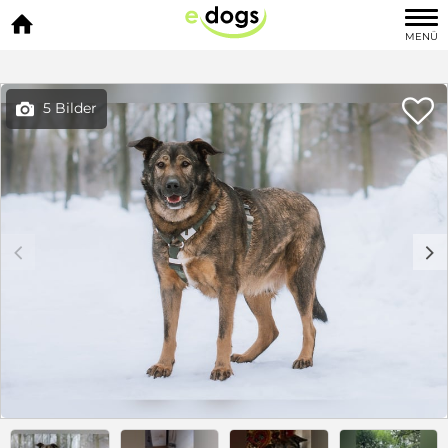

MENÜ

5 Bilder

c
d