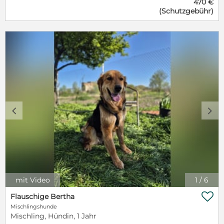
470 €
wir nun ein Zuhause in Deutschland suchen.
(Schutzgebühr)
Welpentypisch ist Mathis verspielt, mag seine
Artgenossen und möchte gerne die Welt erkunden.
Fremden Menschen gegenüber ist er zwar neugierig,
aber zurückhaltend, weshalb er etwas Zeit benötigt,
um Vertrauen aufzubauen. Er ist mutig, süß, steckt
voller Entdeckerdrang und hat noch reichlich
Quatsch im Kopf. Mathis wird vermutlich mittelgroß
werden (Schulterhöhe ca. 55 cm). Für ihn können wir
uns ein Zuhause bei einer Familie mit
verständnisvollen Kindern, einem Paar oder einer
Einzelperson vorstellen. Ein Ersthund im neuen
c
d
Zuhause wäre ebenso okay wie Katzen. Möchtest du
Mathis ein neues Zuhause geben?
mit Video
1
/
6

Flauschige Bertha
Mischlingshunde
Mischling, Hündin, 1 Jahr