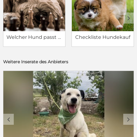
c
d
Welcher Hund passt zu mir?
Checkliste Hundekauf
Weitere Inserate des Anbieters
c
d