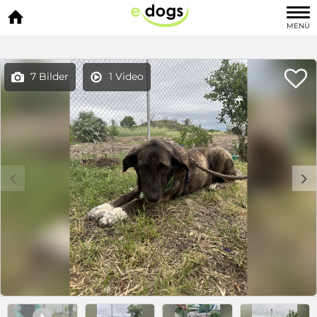

MENÜ

7 Bilder
1 Video


c
d
