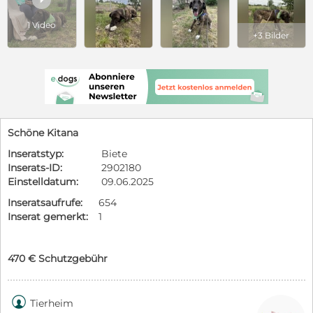
1 Video
+3 Bilder
Schöne Kitana
Inseratstyp:
Biete
Inserats-ID:
2902180
Einstelldatum:
09.06.2025
Inseratsaufrufe:
654
Inserat gemerkt:
1
470 € Schutzgebühr

Tierheim