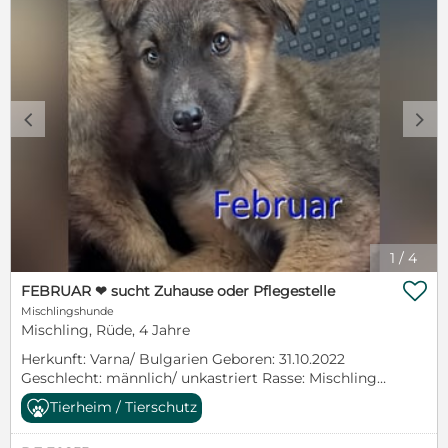
c
d
1
/
4

FEBRUAR ❤ sucht Zuhause oder Pflegestelle
Mischlingshunde
Mischling, Rüde, 4 Jahre
Herkunft: Varna/ Bulgarien Geboren: 31.10.2022
Geschlecht: männlich/ unkastriert Rasse: Mischling
mittel Ausreise ab: sofort Besonderheit: keine
Tierheim / Tierschutz
Verträglich mit… Hunde: ja Katzen: ja Kinder: nicht
bekannt Charakter: ruhig, schüchtern Sicherheit: