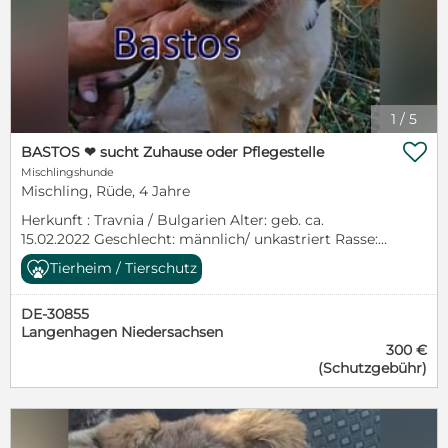
1
/
5

BASTOS ❤ sucht Zuhause oder Pflegestelle
Mischlingshunde
Mischling, Rüde, 4 Jahre
Herkunft : Travnia / Bulgarien Alter: geb. ca.
15.02.2022 Geschlecht: männlich/ unkastriert Rasse:
Mischling mittel Ausreise ab: sofort Besonderheit:
Tierheim / Tierschutz
keine Verträglich mit… Katzen: nicht bekannt Hunde:
ja Kinder: ja Charakter: lieb und verspielt Sicherheit:
DE-30855
EU-Ausweis vorhanden, geimpft, gechipt *************
Langenhagen Niedersachsen
Interesse geweckt? Wenn Sie nähere Informationen
300 €
zu dem Tier wünschen, schreiben Sie uns bitte eine
(Schutzgebühr)
Nachricht.