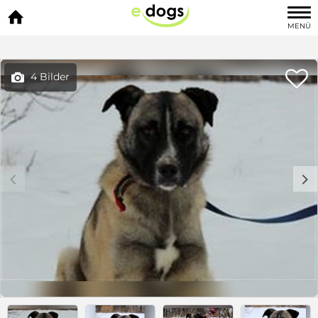

MENÜ

4 Bilder

c
d