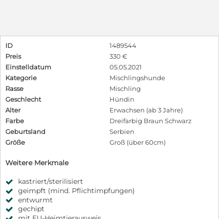
ID
1489544
Preis
330 €
Einstelldatum
05.05.2021
Kategorie
Mischlingshunde
Rasse
Mischling
Geschlecht
Hündin
Alter
Erwachsen (ab 3 Jahre)
Farbe
Dreifarbig Braun Schwarz
Geburtsland
Serbien
Größe
Groß (über 60cm)
Weitere Merkmale
kastriert/sterilisiert
geimpft (mind. Pflichtimpfungen)
entwurmt
gechipt
mit EU-Heimtierausweis