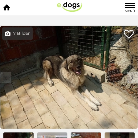

MENÜ

7 Bilder

c
d