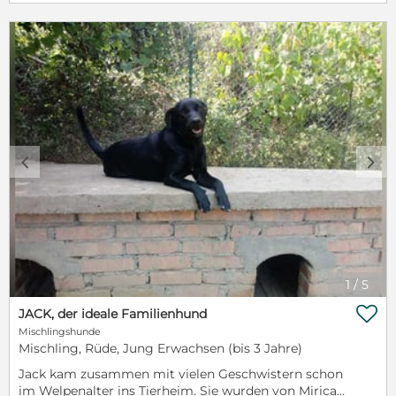
Nando wünschen wir uns eine aktive Familie, die ihm
zeigt was das Leben so zu bieten hat. Möchtest Du
ihm die große, weite Welt zeigen? Nandos
Steckbrief: Alter: ca. 4 ½ Jahre Größe: ca. 44 cm
Kastriert Titer: ja Aufenthaltsort: Tierheim in
Zaclopaca / Serbien Es gibt auch Videos
https://youtu.be/3juDiS-YfgU Besuchen Sie auch
unsere Homepage: www.traurige-hundeseelen.de
Für weitere Infos und Bilder bitte melden. Geben Sie
bitte immer Ihre Emailadresse mit an. Danke Die
c
d
Schutzgebührkosten beinhalten Chip, (Kastration),
EU-Pass, Impfungen, Entwurmung, Entflohung und
Transport.
1
/
5

JACK, der ideale Familienhund
Mischlingshunde
Mischling, Rüde, Jung Erwachsen (bis 3 Jahre)
Jack kam zusammen mit vielen Geschwistern schon
im Welpenalter ins Tierheim. Sie wurden von Mirica