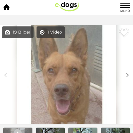

MENÜ

19 Bilder
1 Video


c
d
