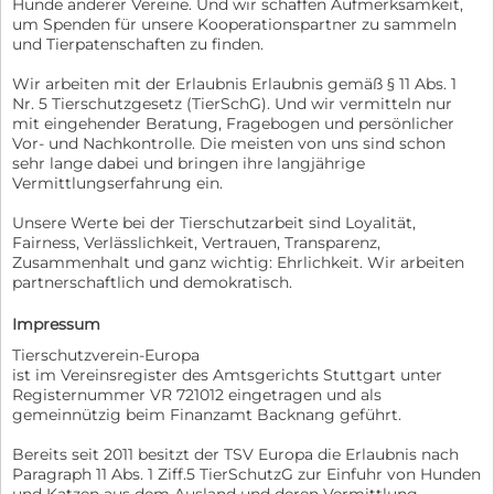
Hunde anderer Vereine. Und wir schaffen Aufmerksamkeit,
um Spenden für unsere Kooperationspartner zu sammeln
und Tierpatenschaften zu finden.
Wir arbeiten mit der Erlaubnis Erlaubnis gemäß § 11 Abs. 1
Nr. 5 Tierschutzgesetz (TierSchG). Und wir vermitteln nur
mit eingehender Beratung, Fragebogen und persönlicher
Vor- und Nachkontrolle. Die meisten von uns sind schon
sehr lange dabei und bringen ihre langjährige
Vermittlungserfahrung ein.
Unsere Werte bei der Tierschutzarbeit sind Loyalität,
Fairness, Verlässlichkeit, Vertrauen, Transparenz,
Zusammenhalt und ganz wichtig: Ehrlichkeit. Wir arbeiten
partnerschaftlich und demokratisch.
Impressum
Tierschutzverein-Europa
ist im Vereinsregister des Amtsgerichts Stuttgart unter
Registernummer VR 721012 eingetragen und als
gemeinnützig beim Finanzamt Backnang geführt.
Bereits seit 2011 besitzt der TSV Europa die Erlaubnis nach
Paragraph 11 Abs. 1 Ziff.5 TierSchutzG zur Einfuhr von Hunden
und Katzen aus dem Ausland und deren Vermittlung