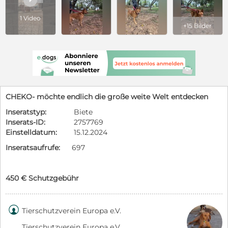
1 Video
+15 Bilder
CHEKO- möchte endlich die große weite Welt entdecken
Inseratstyp:
Biete
Inserats-ID:
2757769
Einstelldatum:
15.12.2024
Inseratsaufrufe:
697
450 € Schutzgebühr

Tierschutzverein Europa e.V.
Tierschutzverein Europa e.V.