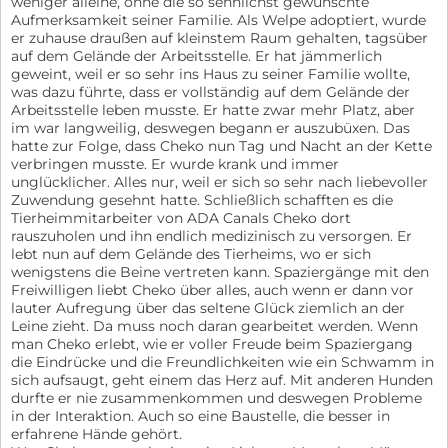
weniger alleine, ohne die so sehnlichst gewünschte
Aufmerksamkeit seiner Familie. Als Welpe adoptiert, wurde
er zuhause draußen auf kleinstem Raum gehalten, tagsüber
auf dem Gelände der Arbeitsstelle. Er hat jämmerlich
geweint, weil er so sehr ins Haus zu seiner Familie wollte,
was dazu führte, dass er vollständig auf dem Gelände der
Arbeitsstelle leben musste. Er hatte zwar mehr Platz, aber
im war langweilig, deswegen begann er auszubüxen. Das
hatte zur Folge, dass Cheko nun Tag und Nacht an der Kette
verbringen musste. Er wurde krank und immer
unglücklicher. Alles nur, weil er sich so sehr nach liebevoller
Zuwendung gesehnt hatte. Schließlich schafften es die
Tierheimmitarbeiter von ADA Canals Cheko dort
rauszuholen und ihn endlich medizinisch zu versorgen. Er
lebt nun auf dem Gelände des Tierheims, wo er sich
wenigstens die Beine vertreten kann. Spaziergänge mit den
Freiwilligen liebt Cheko über alles, auch wenn er dann vor
lauter Aufregung über das seltene Glück ziemlich an der
Leine zieht. Da muss noch daran gearbeitet werden. Wenn
man Cheko erlebt, wie er voller Freude beim Spaziergang
die Eindrücke und die Freundlichkeiten wie ein Schwamm in
sich aufsaugt, geht einem das Herz auf. Mit anderen Hunden
durfte er nie zusammenkommen und deswegen Probleme
in der Interaktion. Auch so eine Baustelle, die besser in
erfahrene Hände gehört.