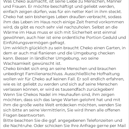
Was Cheko ausmacht, ist seine Liebe zu Menschen, Männer
und Frauen. Er möchte beschäftigt und geliebt werden,
einfach zeigen dürfen, was für ein netter Kerl in ihm steckt.
Cheko hat sein bisheriges Leben draußen verbracht, sodass
ihm das Leben im Haus noch einige Zeit fremd vorkommen
wird, da gibt es noch sehr viel nachzuholen. Selbst an die
Wärme im Haus muss er sich mit Sicherheit erst einmal
gewöhnen, auch hier ist eine ordentliche Portion Geduld und
Einfühlungsvermögen gefragt.
Um wirklich glücklich zu sein braucht Cheko einen Garten, in
dem er auch mal flanieren und die Umgebung checken
kann. Besser in ländlicher Umgebung, wo seine
Wachsamkeit gewünscht ist.
Cheko bindet sich eng an seine Menschen und brauchen
unbedingt Familienanschluss. Ausschließliche Hofhaltung
wollen wir für Cheko auf keinen Fall. Er soll endlich erfahren,
wie es ist geliebt zu werden und sich auf seine Menschen
verlassen können, er wird es tausendfach zurückgeben!
Wenn Sie Chekos Nadel im Heuhaufen sind, ihm zeigen
möchten, dass sich das lange Warten gelohnt hat und mit
ihm die große weite Welt entdecken möchten, wenden Sie
sich bitte an seine Vermittlerin, Sie wird Ihnen alle offenen
Fragen beantworten.
Bitte beachten Sie die ggf. angegebenen Telefonzeiten und
die Nachtruhe. Oder schicken Sie Ihre Anfrage gerne per Mail