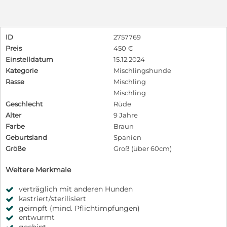
ID
2757769
Preis
450 €
Einstelldatum
15.12.2024
Kategorie
Mischlingshunde
Rasse
Mischling
Mischling
Geschlecht
Rüde
Alter
9 Jahre
Farbe
Braun
Geburtsland
Spanien
Größe
Groß (über 60cm)
Weitere Merkmale
verträglich mit anderen Hunden
kastriert/sterilisiert
geimpft (mind. Pflichtimpfungen)
entwurmt