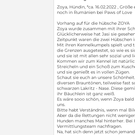
Zoya, Hündin, *ca. 16.02.2022 , Größe 
noch in Rumänien bei Paws of Love
Vorhang auf für die hübsche ZOYA
Zoya wurde zusammen mit ihrer Schw
Glücklicherweise hat Jasi sie geseh
Zeitpunkt waren die zwei Hübschen in
Mit ihren Kennelkumpels spielt und 
die Grenzen ausgetestet, so wie es s
und sie ist mit allen sehr sozial und li
Kommen wir zum Kennel ist natürlic
Streicheln und ein Schoß zum Kusch
und sie genießt es in vollen Zügen.
Schaut sie euch an unsere Schönheit
diversen Brauntönen, teilweise fast
schwarzen Lakritz - Nase. Diese gemi
ihr Bäuchlein ist ganz weiß.
Es wäre sooo schön, wenn Zoya bald 
uns.
Bitte habt Verständnis, wenn mal Bild
Aber da die Rettungen nicht weniger
Hunden manches Mal hinterher. Bei I
Vermittlungsteam nachfragen.
Na, hat sich denn jetzt schon jemand