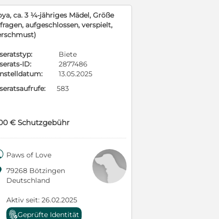
oya, ca. 3 ¼-jähriges Mädel, Größe
fragen, aufgeschlossen, verspielt,
erschmust)
seratstyp:
Biete
serats-ID:
2877486
instelldatum:
13.05.2025
seratsaufrufe:
583
00 € Schutzgebühr

Paws of Love

79268 Bötzingen
Deutschland
Aktiv seit: 26.02.2025
Geprüfte Identität