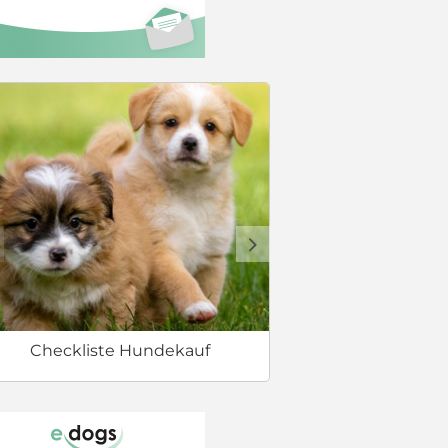
Erstausstat
d
Checkliste Hundekauf