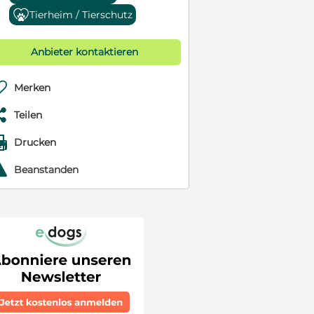
Tierheim / Tierschutz
Anbieter kontaktieren

Merken

Teilen

Drucken
r
Beanstanden