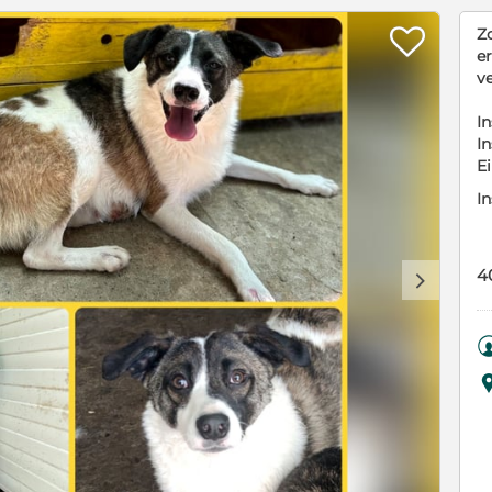

Z
er
v
In
In
E
In
4
d