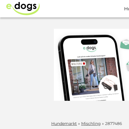
H
Hundemarkt
»
Mischling
» 2877486