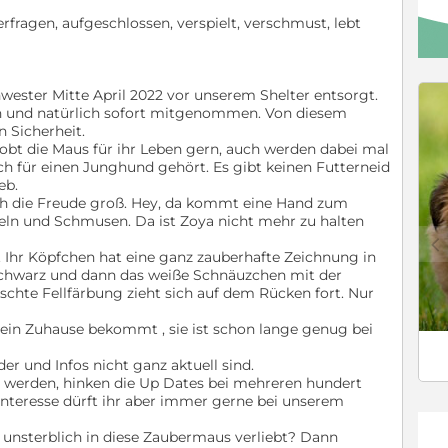
erfragen, aufgeschlossen, verspielt, verschmust, lebt
ester Mitte April 2022 vor unserem Shelter entsorgt.
en und natürlich sofort mitgenommen. Von diesem
 Sicherheit.
tobt die Maus für ihr Leben gern, auch werden dabei mal
ich für einen Junghund gehört. Es gibt keinen Futterneid
eb.
h die Freude groß. Hey, da kommt eine Hand zum
eln und Schmusen. Da ist Zoya nicht mehr zu halten
c
. Ihr Köpfchen hat eine ganz zauberhafte Zeichnung in
 schwarz und dann das weiße Schnäuzchen mit der
schte Fellfärbung zieht sich auf dem Rücken fort. Nur
ein Zuhause bekommt , sie ist schon lange genug bei
er und Infos nicht ganz aktuell sind.
 werden, hinken die Up Dates bei mehreren hundert
nteresse dürft ihr aber immer gerne bei unserem
 unsterblich in diese Zaubermaus verliebt? Dann