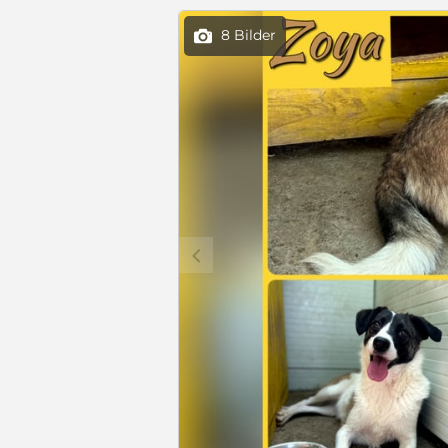
8 Bilder

c