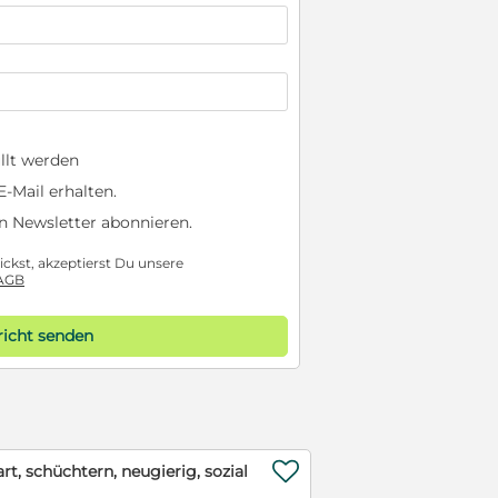
llt werden
-Mail erhalten.
n Newsletter abonnieren.
ckst, akzeptierst Du unsere
AGB
icht senden

art, schüchtern, neugierig, sozial