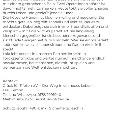
mit einem gebrochenen Bein. Zwei Operationen später ist
davon nichts mehr zu merken: Heute tobt sie voller Energie
durchs Leben und genießt jede Sekunde.
Die hübsche Hündin ist klug, lernwillig und neugierig. Sie
möchte gefallen, begreift schnell und liebt es, Neues zu
entdecken. Dabei zeigt sie sich immer freundlich, offen und
verspielt – mit Lola wird es garantiert nie langweilig.
Menschen gegenüber ist sie besonders zugewandt und
sucht jede Gelegenheit zum Kuscheln. Wer sie einmal erlebt,
spürt sofort, wie viel Lebensfreude und Dankbarkeit in ihr
steckt.
Lola lebt derzeit in unserem Partnertierheim in
Törökszentmiklós und wartet nun auf ihre Chance, endlich
anzukommen, bei Menschen, die mit ihr spielen und
gemeinsam die Welt entdecken möchten.
Kontakt:
Glück für Pfoten e.V. – Der Weg in ein neues Leben –
Frau Simon
Tel. und WhatsApp: 0172/2991040
Mail: m.simon@glueck-fuer-pfoten.de
Schutzgebühr: 490 € inkl. Sicherheitsgeschirr