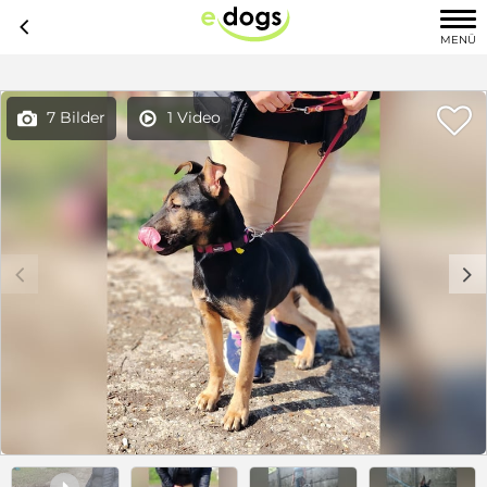
c
MENÜ

7 Bilder
1 Video


c
d
