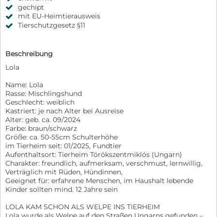
gechipt
mit EU-Heimtierausweis
Tierschutzgesetz §11
Beschreibung
Lola
Name: Lola
Rasse: Mischlingshund
Geschlecht: weiblich
Kastriert: je nach Alter bei Ausreise
Alter: geb. ca. 09/2024
Farbe: braun/schwarz
Größe: ca. 50-55cm Schulterhöhe
im Tierheim seit: 01/2025, Fundtier
Aufenthaltsort: Tierheim Törökszentmiklós (Ungarn)
Charakter: freundlich, aufmerksam, verschmust, lernwillig,
Verträglich mit Rüden, Hündinnen,
Geeignet für: erfahrene Menschen, im Haushalt lebende
Kinder sollten mind. 12 Jahre sein
LOLA KAM SCHON ALS WELPE INS TIERHEIM
Lola wurde als Welpe auf den Straßen Ungarns gefunden –