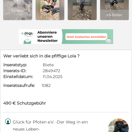
1 Video
+3 Bilder
Wer verliebt sich in die pfiffige Lola ?
Inseratstyp:
Biete
Inserats-ID:
2849472
Einstelldatum:
11.04.2025
Inseratsaufrufe:
1082
490 € Schutzgebühr

Glück für Pfoten e.V. -Der Weg in ein
neues Leben-