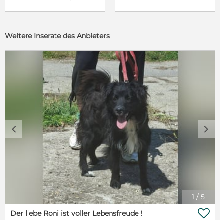
Weitere Inserate des Anbieters
c
d
1
/
5

Der liebe Roni ist voller Lebensfreude !