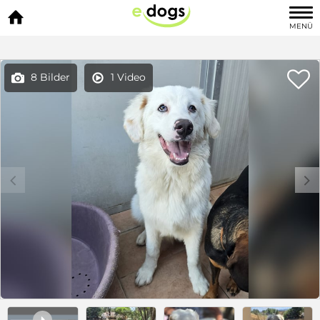

MENÜ

8 Bilder
1 Video


c
d
