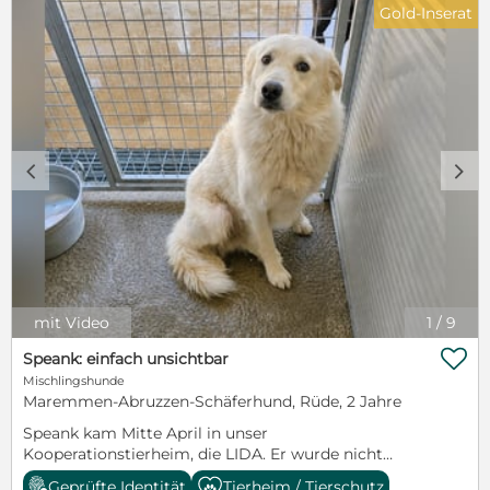
Gold-Inserat
c
d
mit Video
1
/
9

Speank: einfach unsichtbar
Mischlingshunde
Maremmen-Abruzzen-Schäferhund, Rüde, 2 Jahre
Speank kam Mitte April in unser
Kooperationstierheim, die LIDA. Er wurde nicht
abgegeben und auch nicht gefunden, - sein
Geprüfte Identität
Tierheim / Tierschutz