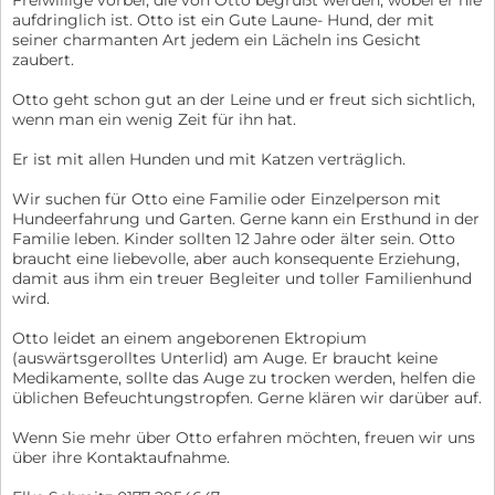
Freiwillige vorbei, die von Otto begrüßt werden, wobei er nie
aufdringlich ist. Otto ist ein Gute Laune- Hund, der mit
seiner charmanten Art jedem ein Lächeln ins Gesicht
zaubert.
Otto geht schon gut an der Leine und er freut sich sichtlich,
wenn man ein wenig Zeit für ihn hat.
Er ist mit allen Hunden und mit Katzen verträglich.
Wir suchen für Otto eine Familie oder Einzelperson mit
Hundeerfahrung und Garten. Gerne kann ein Ersthund in der
Familie leben. Kinder sollten 12 Jahre oder älter sein. Otto
braucht eine liebevolle, aber auch konsequente Erziehung,
damit aus ihm ein treuer Begleiter und toller Familienhund
wird.
Otto leidet an einem angeborenen Ektropium
(auswärtsgerolltes Unterlid) am Auge. Er braucht keine
Medikamente, sollte das Auge zu trocken werden, helfen die
üblichen Befeuchtungstropfen. Gerne klären wir darüber auf.
Wenn Sie mehr über Otto erfahren möchten, freuen wir uns
über ihre Kontaktaufnahme.