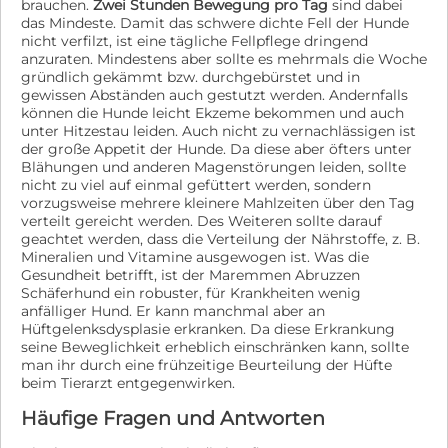
brauchen.
Zwei Stunden Bewegung pro Tag
sind dabei
das Mindeste. Damit das schwere dichte Fell der Hunde
nicht verfilzt, ist eine tägliche Fellpflege dringend
anzuraten. Mindestens aber sollte es mehrmals die Woche
gründlich gekämmt bzw. durchgebürstet und in
gewissen Abständen auch gestutzt werden. Andernfalls
können die Hunde leicht Ekzeme bekommen und auch
unter Hitzestau leiden. Auch nicht zu vernachlässigen ist
der große Appetit der Hunde. Da diese aber öfters unter
Blähungen und anderen Magenstörungen leiden, sollte
nicht zu viel auf einmal gefüttert werden, sondern
vorzugsweise mehrere kleinere Mahlzeiten über den Tag
verteilt gereicht werden. Des Weiteren sollte darauf
geachtet werden, dass die Verteilung der Nährstoffe, z. B.
Mineralien und Vitamine ausgewogen ist. Was die
Gesundheit betrifft, ist der Maremmen Abruzzen
Schäferhund ein robuster, für Krankheiten wenig
anfälliger Hund. Er kann manchmal aber an
Hüftgelenksdysplasie erkranken. Da diese Erkrankung
seine Beweglichkeit erheblich einschränken kann, sollte
man ihr durch eine frühzeitige Beurteilung der Hüfte
beim Tierarzt entgegenwirken.
Häufige Fragen und Antworten