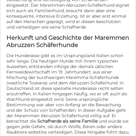
eingesetzt. Der Maremmen-Abruzzen-Schäferhund eignet
oder fremde Personen ein- und ausgehen, ist nach
sich auch als Familienhund, braucht dann aber eine
meiner Einschätzung nicht geeignet. Wichtige
konsequente, intensive Erziehung. Ist er aber erst einmal
Informationen Mir ist Ehrlichkeit sehr wichtig. Deshalb
auf den Menschen geprägt, wird er diesen beschützen
möchte ich Franzls Vorgeschichte nicht verschweigen.
und verteidigen wie seine Schafherde.
Franzl zeigt einen ausgeprägten Schutz- und
Territorialinstinkt. In seinem bisherigen Zuhause kam es
Herkunft und Geschichte der Maremmen
trotz intensiver Begleitung zu einem schweren
Abruzzen Schäferhunde
Beißvorfall gegenüber einer ihm bekannten Person.
Dieses Ereignis war letztlich ausschlaggebend für
Die Hunderasse gibt es im Ursprungsland Italien schon
meine Entscheidung, für ihn einen passenderen
sehr lange. Die heutigen Hunde mit ihrem typischen
Lebensplatz zu suchen. Ich verschweige dies bewusst
Aussehen, entstanden infolge der damals üblichen
nicht, weil ich Verantwortung gegenüber Franzl und
Fernweidewirtschaft im 19. Jahrhundert, aus einer
seinen zukünftigen Menschen übernehmen möchte.
Mischung der kurzhaarigen Maremma-Schäferhunde
Gleichzeitig bin ich überzeugt, dass Franzl ein
(westliche Toskana) und dem Abruzzen-Schäferhund. In
wunderbarer Hund für Menschen sein kann, die
Deutschland ist diese spezielle Hunderasse recht selten
Herdenschutzhunde wirklich kennen, ihr Verhalten
anzutreffen. In Italien hingegen häufig, wo er oft auch als
einschätzen können und ihm ein passendes Umfeld
Wachhund eingesetzt wird. Seine ursprüngliche
bieten. Vermittlung Franzl wird ausschließlich nach
Bestimmung war aber von Anfang an die Bewachung
einem ausführlichen persönlichen Kennenlernen
und der Schutz von Schafherden. In dieser Aufgabe geht
vermittelt. Mir geht es nicht darum, möglichst schnell
der Maremmen Abruzzen Schäferhund völlig auf. Er
einen Platz zu finden. Ich wünsche mir den Menschen,
betrachtet die
Schafherde als seine Familie
und würde sie
bei dem Franzl endlich genau das Leben führen darf, für
gegen jede Gefahr, ob durch Wölfe, Bären oder andere
Raubtiere selbstlos verteidigen. Diese Hingabe führt dazu,
das er gemacht ist.