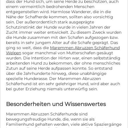
dass der Hund sich, um seine Herde zu beschützen, auch
einem vermeintlich bedrohenden Menschen
entgegenstellen wird. Harmlose Wanderer, die in die
Nähe der Schafherde kommen, sollten also vorsichtig
sein. Der außerordentlich stark ausgeprägte
Schutzinstinkt der Hunde wurde in vielen Jahren der
Zucht immer weiter entwickelt. Zu diesem Zweck wurden
die Hunde zusammen mit den Schafen aufgezogen bzw.
bereits in sehr jungem Alter auf die Schafe geprägt. Das
ging so weit, dass die
Maremmen Abruzzen Schäferhund
Welpen
sogar manchmal von Mutterschafen gesäugt
wurden. Die Intention der Hirten war, einen selbstständig
arbeitenden Hund zu bekommen, der ohne menschliches
Zutun auf seine Herde aufpassen konnte. So entstand
über die Jahrhunderte hinweg, diese unabhängige
spezielle Hunderasse. Der Maremmen Abruzzen
Schäferhund ist ein sehr gelehriger Hund, wird aber auch
bei guter Erziehung niemals unterwürfig sein.
Besonderheiten und Wissenswertes
Maremmen Abruzzen Schäferhunde sind
bewegungsfreudige Hunde, die, wenn sie als
Familienhund gehalten werden, viele aktive Spaziergänge