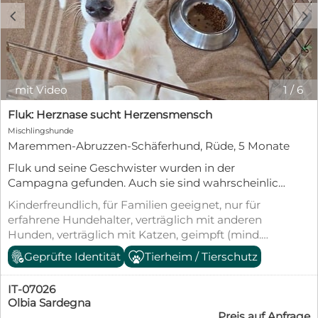
c
d
mit Video
1
/
6
Fluk: Herznase sucht Herzensmensch
Mischlingshunde
Maremmen-Abruzzen-Schäferhund, Rüde, 5 Monate
Fluk und seine Geschwister wurden in der
Campagna gefunden. Auch sie sind wahrscheinlich
Nachkommen von den Hunden der Landwirte oder
Kinderfreundlich, für Familien geeignet, nur für
Schäfer, die Kastration noch belächeln und Babies
erfahrene Hundehalter, verträglich mit anderen
lieber irgendwo aussetzen. Fluk und seine
Hunden, verträglich mit Katzen, geimpft (mind.
Geschwister konnten gerettet werden. Man fand
Pflichtimpfungen), entwurmt, gechipt, mit EU-
Geprüfte Identität
Tierheim / Tierschutz
zuerst 3 Welpen und am nächsten Tag wurden
Heimtierausweis, aus dem Tierheim, Welpenwurf,
noch 2 gefunden. Zuerst mussten sie in
Tierschutzgesetz §11
Quarantäne, aber jetzt, wo sie durchgeimpft sind,
IT-07026
sind sie bereit für ihre Familien. Sie sehen sich alle
Olbia Sardegna
Preis auf Anfrage
sehr ähnlich, nur durch Kleinigkeiten