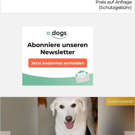
Preis auf Anfrage
gefunden. Zuerst mussten sie in Quarantäne, aber jetzt,
(Schutzgebühr)
wo sie durchgeimpft sind, sind sie bereit für ihre
Familien. Sie sehen sich alle sehr ähnlich, nur durch
Kleinigkeiten unterscheiden sie sich. Fiametta ist das
einzige Mädchen der Fünf. Sie ist ein freundliches
aufgeschlossenes Welpenmadel. Zusammen mit ihren
Geschwistern lebt sie im Welpenställchen. In kurzer Zeit
werden sie in eine großes Gehege mit weiteren Welpen
umziehen. Fiametta ist einfach nur unkompliziert: ohne
Scheu geht sie auf Menschen zu und freut sich über
jede Aufmerksamkeit. Sie möchte spielen, toben,
kuscheln - alles das, was Junghunde in diesem Alter
gerne tun. Die Kleine sollte nicht ihre Jugend in einem
kleinen Gehege verbringen, sondern in ein schönes
Zuhause ziehen, wo sie geliebt und gefördert wird.
Gerne kann ein sozialer Ersthund in der Familie leben.
Kinder sollten 12 Jahre oder älter sein und den
verantwortungsvollen Umgang mit Tieren kennen,
Gold-Inserat
denn Fiametta ist kein Spielzeug. Wir denken, dass
Fiametta ca. 60 cm groß wird und dass Labrador-
Maremmano Gene ihn ihr stecken. Daher sollten sie
über Hundeerfahrung und einen Garten verfügen.
Wenn Sie mehr über die Süße erfahren wollen, nehmen
Sie gerne unverbindlich Kontakt auf: Elke Schmitz 0177