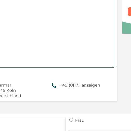
armar
+49 (0)17... anzeigen
9
145 Köln
utschland
Frau