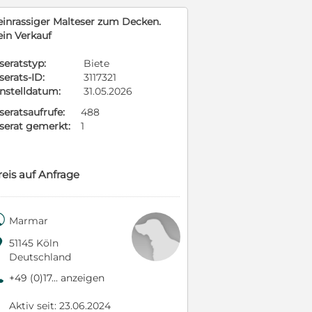
einrassiger Malteser zum Decken.
ein Verkauf
seratstyp:
Biete
serats-ID:
3117321
instelldatum:
31.05.2026
seratsaufrufe:
488
nserat gemerkt:
1
reis auf Anfrage

Marmar

51145 Köln
Deutschland
9
+49 (0)17... anzeigen
Aktiv seit: 23.06.2024