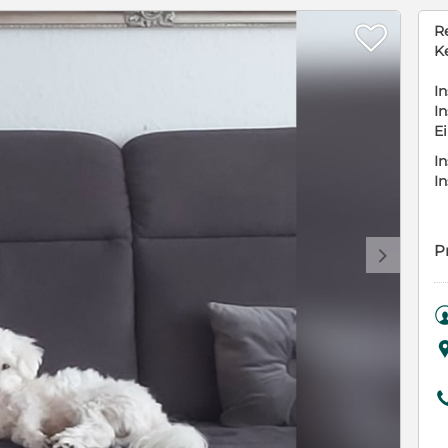

R
K
In
In
E
In
I
P
d