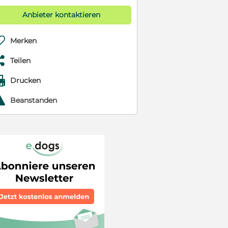
Anbieter kontaktieren

Merken

Teilen

Drucken
r
Beanstanden