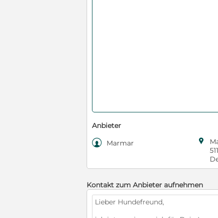
Anbieter

M

Marmar
51
De
Kontakt zum Anbieter aufnehmen