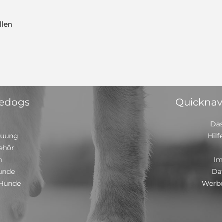
llen
 edogs
Quicknav
Das
euung
Hilf
ehör
n
I
unde
Da
 Hunde
Werbe