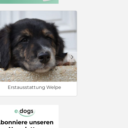
Welcher Hund 
d
Erstausstattung Welpe