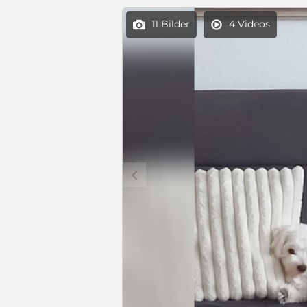
11 Bilder
4 Videos


c