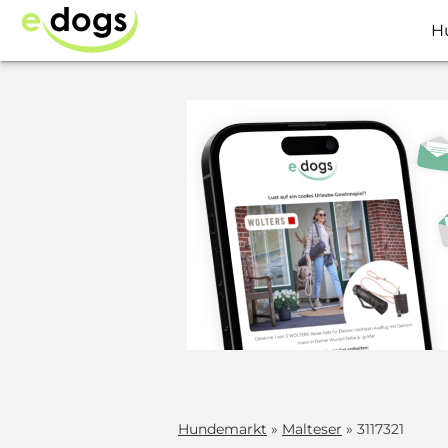
H
Hundemarkt
»
Malteser
» 3117321