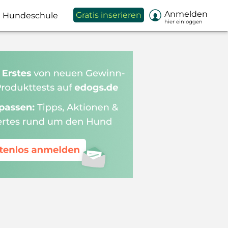

Anmelden
Gratis inserieren
Hundeschule
hier einloggen