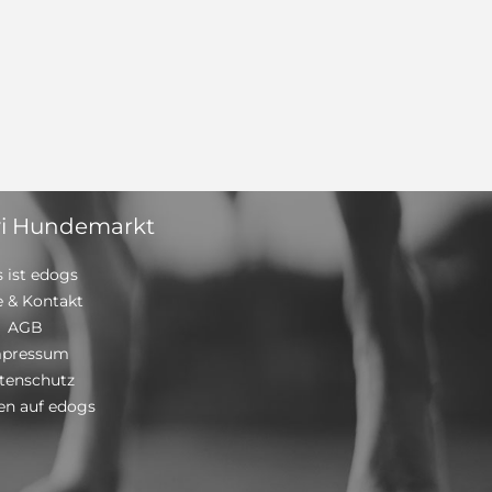
i Hundemarkt
 ist edogs
e & Kontakt
AGB
mpressum
tenschutz
n auf edogs